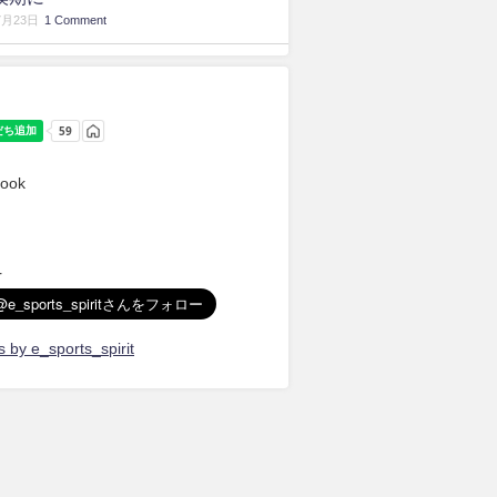
7月23日
1 Comment
ook
r
 by e_sports_spirit