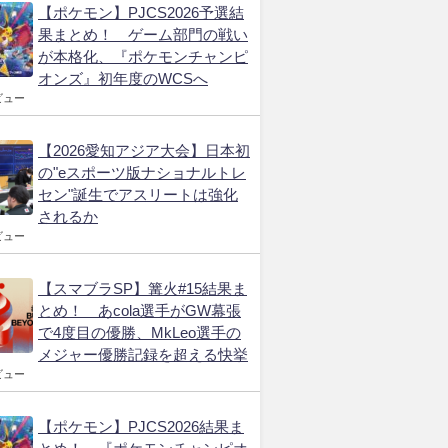
【ポケモン】PJCS2026予選結
果まとめ！ ゲーム部門の戦い
が本格化、『ポケモンチャンピ
オンズ』初年度のWCSへ
ビュー
【2026愛知アジア大会】日本初
の"eスポーツ版ナショナルトレ
セン"誕生でアスリートは強化
されるか
ビュー
【スマブラSP】篝火#15結果ま
とめ！ あcola選手がGW幕張
で4度目の優勝、MkLeo選手の
メジャー優勝記録を超える快挙
ビュー
【ポケモン】PJCS2026結果ま