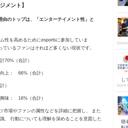
ージメント】
理由のトップは、「エンターテイメント性」と
性を高めるためにesportsに参加していま
2026年
持っているファンはそれほど多くない現状です。
計70%（合計）
向上： 66%（合計）
し
合計）
2026年
興味： 16%（合計）
ーツ市場やファンの属性などを詳細に把握し、 また
識、 行動についても理解を深めることを意図した
聴
転