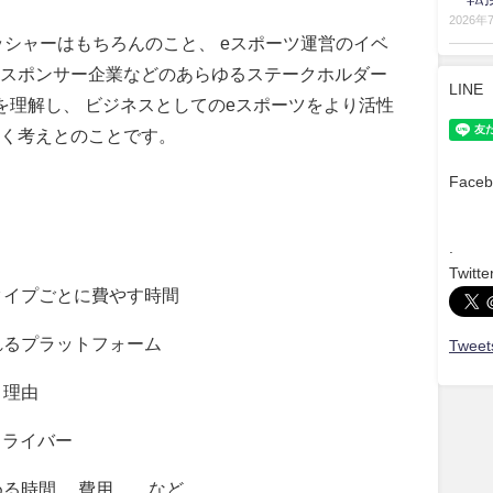
2026年
ッシャーはもちろんのこと、 eスポーツ運営のイベ
スポンサー企業などのあらゆるステークホルダー
LINE
を理解し、 ビジネスとしてのeスポーツをより活性
く考えとのことです。
Faceb
.
Twitte
トタイプごとに費やす時間
われるプラットフォーム
Tweets
ント理由
のドライバー
める時間、 費用 など