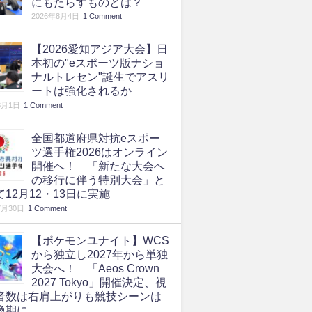
にもたらすものとは？
2026年8月4日
1 Comment
【2026愛知アジア大会】日
本初の"eスポーツ版ナショ
ナルトレセン"誕生でアスリ
ートは強化されるか
8月1日
1 Comment
全国都道府県対抗eスポー
ツ選手権2026はオンライン
開催へ！ 「新たな大会へ
の移行に伴う特別大会」と
て12月12・13日に実施
7月30日
1 Comment
【ポケモンユナイト】WCS
から独立し2027年から単独
大会へ！ 「Aeos Crown
2027 Tokyo」開催決定、視
者数は右肩上がりも競技シーンは
換期に