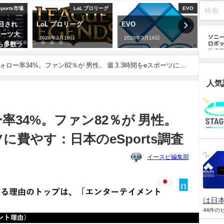
orts市場
LoL プロリーグ
EVO
目され
LoL プロリーグ
EVO
JCG S
ーツ大
2026年3月18日
2026年3月18日
2026年
多数ラ
ォロー率34%。ファン82％が 男性。 週 3.3時間をeスポーツに費
人気
率34%。ファン82％が 男性。
ツに費やす：日本のeSports調査
イースピ編集部
は日本
44件の