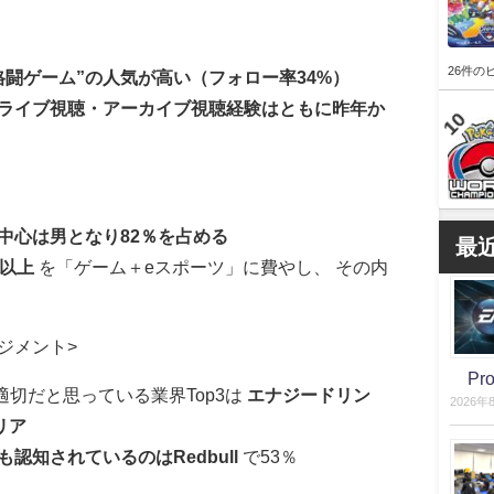
26件の
格闘ゲーム”の人気が高い（フォロー率34%）
ライブ視聴・アーカイブ視聴経験はともに昨年か
中心は男となり82％を占める
最
間以上
を「ゲーム＋eスポーツ」に費やし、 その内
ジメント>
P
切だと思っている業界Top3は
エナジードリン
2026年
リア
も認知されているのはRedbull
で53％