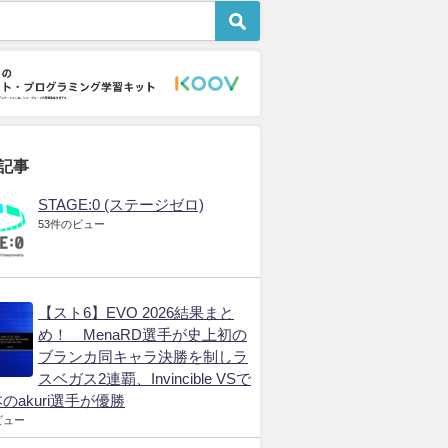
JCG Shadowverse
日本の大会
プロゲーマー
hadowverse
日本の大会
英語はプロゲーマーに必
須のスキル ゲームを通
3月18日
2026年3月18日
じて学ぶ英会話
2026年3月19日
記事
STAGE:0 (ステージゼロ)
53件のビュー
【スト6】EVO 2026結果まと
め！ MenaRD選手が史上初の
ブランカ同キャラ決勝を制しラ
スベガス2連覇、Invincible VSで
のakuri選手が優勝
ビュー