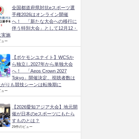
全国都道府県対抗eスポーツ選
手権2026はオンライン開催
へ！ 「新たな大会への移行に
伴う特別大会」として12月12・
に実施
ビュー
【ポケモンユナイト】WCSか
ら独立し2027年から単独大会
へ！ 「Aeos Crown 2027
Tokyo」開催決定、視聴者数は
上がりも競技シーンは転換期に
ビュー
【2026愛知アジア大会】地元開
催が日本のeスポーツにもたら
すものとは？
29件のビュー