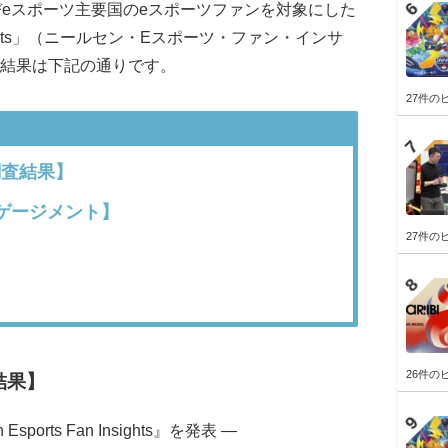
 及びeスポーツ主要国のeスポーツファンを対象にした
n Insights」（ニールセン・Eスポーツ・ファン・インサ
査結果は下記の通りです。
27件の
査結果】
ゲージメント】
27件の
】
26件の
結果】
ports Fan Insights』を発表 ―