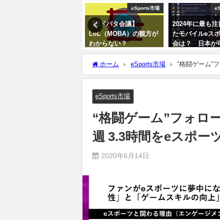
eSports市場
eSports市場
eSp
eスポーツのタイトルが
【Eドバタ会議】
2024年に最も注
嫌がらせの温床に？ 女
LoL（MOBA）の観方が
たモバイルeスポ
性へのハラスメントが最
わからない？
会は？ 日本から
多
ンクイン
2026年3月18日
ホーム
eSports市場
“格闘ゲーム”フ
2026年3月18日
2026年3月19日
やす：日本のeSports調査
eSports市場
“格闘ゲーム”フォロー
週 3.3時間をeスポー
2020年6月14日