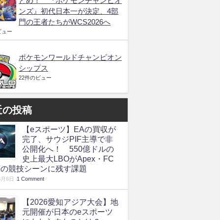
とめ！ 『ポケモンチャンピオ
ンズ』初代日本一が決定、4部
門の王者たちがWCS2026へ
ビュー
ポケモンワールドチャンピオン
シップス
22件のビュー
近の投稿
【eスポーツ】EAの買収が
完了、サウジPIF主導で非
公開化へ！ 550億ドルの
史上最大LBOがApex・FC
roの競技シーンに残す課題
8月6日
1 Comment
【2026愛知アジア大会】地
元開催が日本のeスポーツ