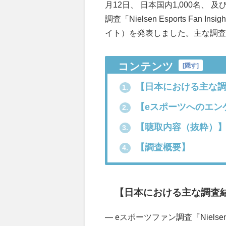
月12日、 日本国内1,000名、
調査「Nielsen Esports Fa
イト）を発表しました。主な調
コンテンツ
[
隠す
]
【日本における主な調
1.
【eスポーツへのエン
2.
【聴取内容（抜粋）
3.
【調査概要】
4.
【日本における主な調査
― eスポーツファン調査『Nielsen Es