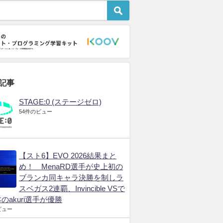
eSports市場
プロゲーマー
eSports市
はeスポーツ立国に
eスポーツ・プレイヤー
2024年の賞金総額トッ
うるか 圧倒される
の競技力向上と健康の両
プ35億円超のeスポーツ
のゲーム産業政策
立は可能か
ゲームは？ ランキング
発表
年7月8日
2026年6月13日
2026年3月19日
記事
STAGE:0 (ステージゼロ)
54件のビュー
【スト6】EVO 2026結果まと
め！ MenaRD選手が史上初の
ブランカ同キャラ決勝を制しラ
スベガス2連覇、Invincible VSで
のakuri選手が優勝
ビュー