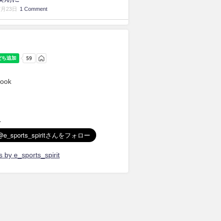
7月23日
1 Comment
ook
r
 by e_sports_spirit