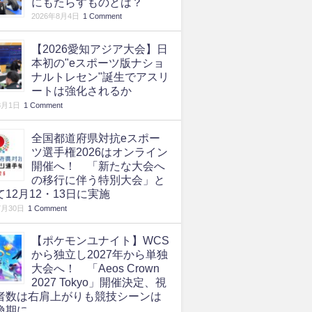
にもたらすものとは？
2026年8月4日
1 Comment
【2026愛知アジア大会】日
本初の"eスポーツ版ナショ
ナルトレセン"誕生でアスリ
ートは強化されるか
8月1日
1 Comment
全国都道府県対抗eスポー
ツ選手権2026はオンライン
開催へ！ 「新たな大会へ
の移行に伴う特別大会」と
て12月12・13日に実施
7月30日
1 Comment
【ポケモンユナイト】WCS
から独立し2027年から単独
大会へ！ 「Aeos Crown
2027 Tokyo」開催決定、視
者数は右肩上がりも競技シーンは
換期に