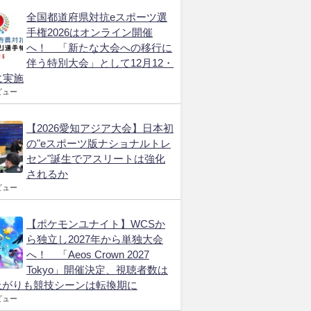
全国都道府県対抗eスポーツ選
手権2026はオンライン開催
へ！ 「新たな大会への移行に
伴う特別大会」として12月12・
に実施
ビュー
【2026愛知アジア大会】日本初
の"eスポーツ版ナショナルトレ
セン"誕生でアスリートは強化
されるか
ビュー
【ポケモンユナイト】WCSか
ら独立し2027年から単独大会
へ！ 「Aeos Crown 2027
Tokyo」開催決定、視聴者数は
上がりも競技シーンは転換期に
ビュー