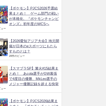
【ポケモン】PJCS2026予選結
果まとめ！ ゲーム部門の戦い
が本格化、『ポケモンチャンピ
オンズ』初年度のWCSへ
ビュー
【2026愛知アジア大会】地元開
催が日本のeスポーツにもたら
すものとは？
28件のビュー
【スマブラSP】篝火#15結果ま
とめ！ あcola選手がGW幕張
で4度目の優勝、MkLeo選手の
メジャー優勝記録を超える快挙
ビュー
【ポケモン】PJCS2026結果ま