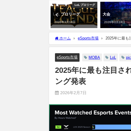
LoL Worlds
LoL プロリーグ
『リーグ・オブ・レジェ
LoL プロリーグ
大会
ンド』世界大会
2026年3月18日
2026年3月18日
「Worlds 2021」閉幕。
中国LPLのプライド
Edward Gamingがチー
ホーム
eSports市場
2025年に最
ム初の優勝を果たす
2026年3月19日
eSports市場
MOBA
LoL
pi
2025年に最も注目
ング発表
2026年2月7日