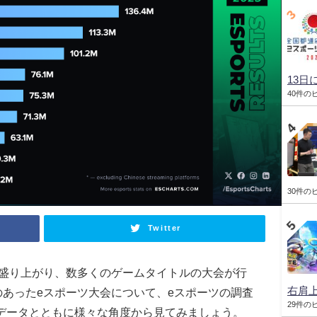
13日
40件の
30件の
Twitter
いに盛り上がり、数多くのゲームタイトルの大会が行
右肩
のあったeスポーツ大会について、eスポーツの調査
29件の
sの大会データとともに様々な角度から見てみましょう。