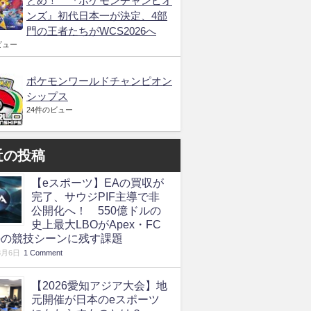
とめ！ 『ポケモンチャンピオ
ンズ』初代日本一が決定、4部
門の王者たちがWCS2026へ
ビュー
ポケモンワールドチャンピオン
シップス
24件のビュー
近の投稿
【eスポーツ】EAの買収が
完了、サウジPIF主導で非
公開化へ！ 550億ドルの
史上最大LBOがApex・FC
roの競技シーンに残す課題
8月6日
1 Comment
【2026愛知アジア大会】地
元開催が日本のeスポーツ