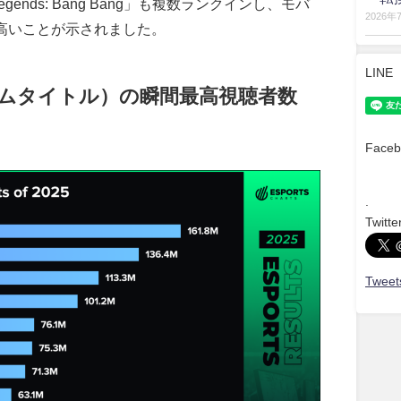
gends: Bang Bang」も複数ランクインし、モバ
2026年
高いことが示されました。
LINE
ームタイトル）の瞬間最高視聴者数
）
Faceb
.
Twitte
Tweets