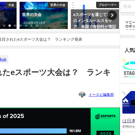
大会
世界の大会
プロゲーマー
世界の大会
eスポーツを通じて若者
日本
のメンタルヘルスをケ
なり
2026年3月18日
ア 米国で有効性が実証
世界
2026年3月19日
2026
も注目されたeスポーツ大会は？ ランキング発表
人気
ckup
されたeスポーツ大会は？ ランキ
イースピ編集部
は日本
47件の