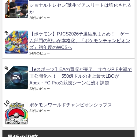
ショナルトレセン"誕生でアスリートは強化される
か
26件のビュー
【ポケモン】PJCS2026予選結果まとめ！ ゲー
ム部門の戦いが本格化、『ポケモンチャンピオン
ズ』初年度のWCSへ
24件のビュー
【eスポーツ】EAの買収が完了、サウジPIF主導で
非公開化へ！ 550億ドルの史上最大LBOが
Apex・FC Proの競技シーンに残す課題
22件のビュー
ポケモンワールドチャンピオンシップス
21件のビュー