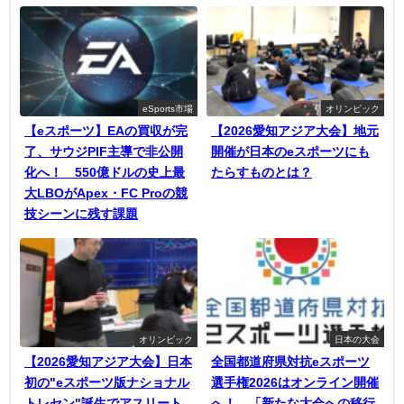
eSports市場
オリンピック
【eスポーツ】EAの買収が完
【2026愛知アジア大会】地元
了、サウジPIF主導で非公開
開催が日本のeスポーツにも
化へ！ 550億ドルの史上最
たらすものとは？
大LBOがApex・FC Proの競
技シーンに残す課題
オリンピック
日本の大会
【2026愛知アジア大会】日本
全国都道府県対抗eスポーツ
初の"eスポーツ版ナショナル
選手権2026はオンライン開催
トレセン"誕生でアスリート
へ！ 「新たな大会への移行