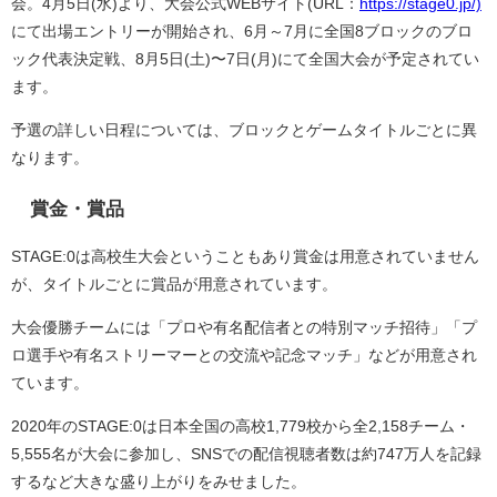
会。4月5日(水)より、大会公式WEBサイト(URL：
https://stage0.jp/)
にて出場エントリーが開始され、6月～7月に全国8ブロックのブロ
ック代表決定戦、8月5日(土)〜7日(月)にて全国大会が予定されてい
ます。
予選の詳しい日程については、ブロックとゲームタイトルごとに異
なります。
賞金・賞品
STAGE:0は高校生大会ということもあり賞金は用意されていません
が、タイトルごとに賞品が用意されています。
大会優勝チームには「プロや有名配信者との特別マッチ招待」「プ
ロ選手や有名ストリーマーとの交流や記念マッチ」などが用意され
ています。
2020年のSTAGE:0は日本全国の高校1,779校から全2,158チーム・
5,555名が大会に参加し、SNSでの配信視聴者数は約747万人を記録
するなど大きな盛り上がりをみせました。