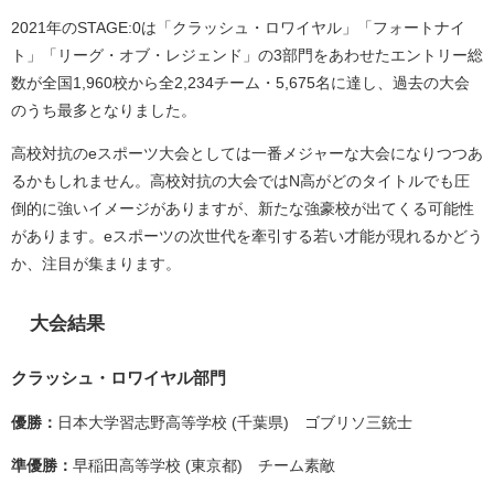
2021年のSTAGE:0は「クラッシュ・ロワイヤル」「フォートナイ
ト」「リーグ・オブ・レジェンド」の3部門をあわせたエントリー総
数が全国1,960校から全2,234チーム・5,675名に達し、過去の大会
のうち最多となりました。
高校対抗のeスポーツ大会としては一番メジャーな大会になりつつあ
るかもしれません。高校対抗の大会ではN高がどのタイトルでも圧
倒的に強いイメージがありますが、新たな強豪校が出てくる可能性
があります。eスポーツの次世代を牽引する若い才能が現れるかどう
か、注目が集まります。
大会結果
クラッシュ・ロワイヤル部門
優勝：
日本大学習志野高等学校 (千葉県) ゴブリソ三銃士
準優勝：
早稲田高等学校 (東京都) チーム素敵