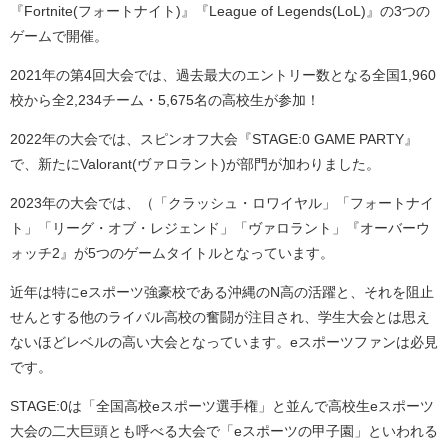
『Fortnite(フォートナイト)』『League of Legends(LoL)』の3つの
ゲームで開催。
2021年の第4回大会では、過去最大のエントリー数となる全国1,960
校から全2,234チーム・5,675名の高校生が参加！
2022年の大会では、スピンオフ大会『STAGE:0 GAME PARTY』
で、新たにValorant(ヴァロラント)が部門が加わりました。
2023年の大会では、（「クラッシュ・ロワイヤル」「フォートナイ
ト」「リーグ・オブ・レジェンド」「ヴァロラント」『オーバーウ
ォッチ2』が5つのゲームタイトルとなっています。
近年は特にeスポーツ強豪校である沖縄のN高の活躍と、それを阻止
せんとする他のライバル高校の奮闘が注目され、学生大会とは思え
ないほどレベルの高い大会となっています。eスポーツファンは必見
です。
STAGE:0は「全国高校eスポーツ選手権」と並んで高校生eスポーツ
大会の二大巨頭とも呼べる大会で「eスポーツの甲子園」といわれる