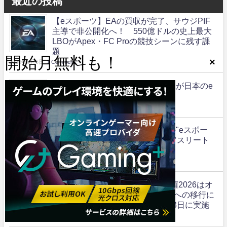
最近の投稿
【eスポーツ】EAの買収が完了、サウジPIF
主導で非公開化へ！ 550億ドルの史上最大
LBOがApex・FC Proの競技シーンに残す課
題
2026年8月6日
1 Comment
【2026愛知アジア大会】地元開催が日本のe
スポーツにもたらすものとは？
2026年8月4日
1 Comment
【2026愛知アジア大会】日本初の"eスポー
ツ版ナショナルトレセン"誕生でアスリート
は強化されるか
2026年8月1日
1 Comment
全国都道府県対抗eスポーツ選手権2026はオ
ンライン開催へ！ 「新たな大会への移行に
伴う特別大会」として12月12・13日に実施
2026年7月30日
1 Comment