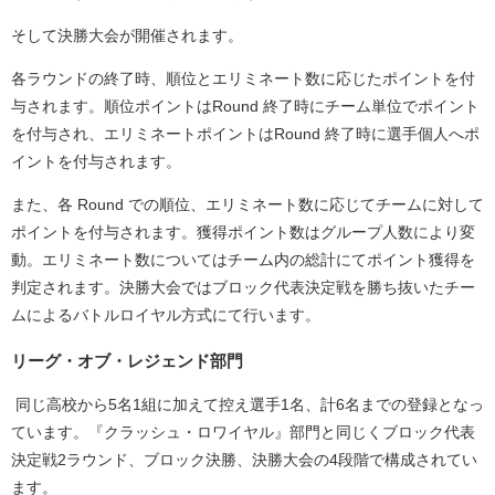
そして決勝⼤会が開催されます。
各ラウンドの終了時、順位とエリミネート数に応じたポイントを付
与されます。順位ポイントはRound 終了時にチーム単位でポイント
を付与され、エリミネートポイントはRound 終了時に選⼿個⼈へポ
イントを付与されます。
また、各 Round での順位、エリミネート数に応じてチームに対して
ポイントを付与されます。獲得ポイント数はグループ⼈数により変
動。エリミネート数についてはチーム内の総計にてポイント獲得を
判定されます。決勝⼤会ではブロック代表決定戦を勝ち抜いたチー
ムによるバトルロイヤル⽅式にて⾏います。
リーグ・オブ・レジェンド部門
同じ高校から5名1組に加えて控え選手1名、計6名までの登録となっ
ています。『クラッシュ・ロワイヤル』部門と同じくブロック代表
決定戦2ラウンド、ブロック決勝、決勝大会の4段階で構成されてい
ます。