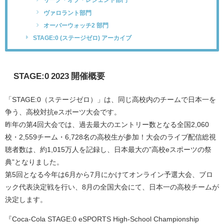
リーグ・オブ・レジェンド部門
ヴァロラント部門
オーバーウォッチ2 部門
STAGE:0 (ステージゼロ) アーカイブ
STAGE:0 2023
開催概要
「STAGE:0（ステージゼロ）」は、同じ高校内のチームで日本一を
争う、高校対抗eスポーツ大会です。
昨年の第4回大会では、過去最大のエントリー数となる全国2,060
校・2,559チーム・6,728名の高校生が参加！大会のライブ配信総視
聴者数は、約1,015万人を記録し、日本最大の”高校eスポーツの祭
典”となりました。
第5回となる今年は6月から7月にかけてオンライン予選大会、ブロ
ック代表決定戦を行い、8月の全国大会にて、日本一の高校チームが
決定します。
『Coca-Cola STAGE:0 eSPORTS High-School Championship