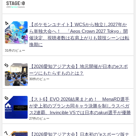
【ポケモンユナイト】WCSから独立し2027年か
ら単独大会へ！ 「Aeos Crown 2027 Tokyo」開
催決定、視聴者数は右肩上がりも競技シーンは転
換期に
31件のビュー
【2026愛知アジア大会】地元開催が日本のeスポ
ーツにもたらすものとは？
30件のビュー
【スト6】EVO 2026結果まとめ！ MenaRD選手
が史上初のブランカ同キャラ決勝を制しラスベガ
ス2連覇、Invincible VSでは日本のakuri選手が優勝
27件のビュー
【2026愛知アジア大会】日本初の"eスポーツ版ナ