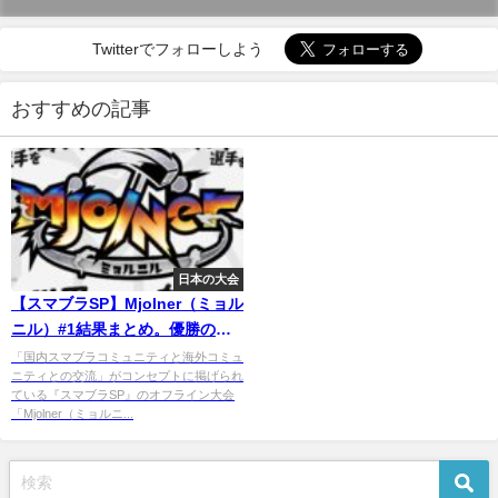
Twitterでフォローしよう
おすすめの記事
日本の大会
【スマブラSP】Mjolner（ミョル
ニル）#1結果まとめ。優勝の
KEN氏が海外大会Glitch Infinite
「国内スマブラコミュニティと海外コミュ
ニティとの交流」がコンセプトに掲げられ
への遠征サポートを獲得
ている『スマブラSP』のオフライン大会
「Mjolner（ミョルニ...