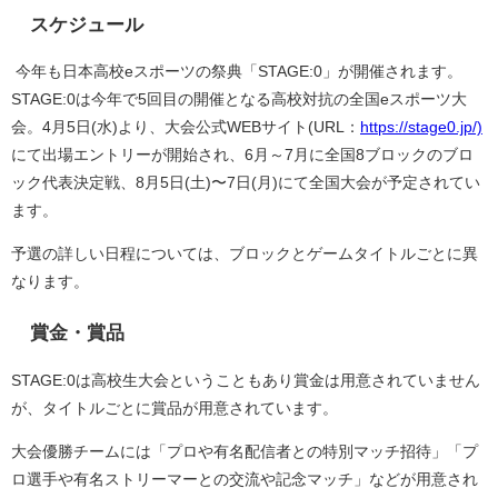
スケジュール
今年も日本高校eスポーツの祭典「STAGE:0」が開催されます。
STAGE:0は今年で5回目の開催となる高校対抗の全国eスポーツ大
会。4月5日(水)より、大会公式WEBサイト(URL：
https://stage0.jp/)
にて出場エントリーが開始され、6月～7月に全国8ブロックのブロ
ック代表決定戦、8月5日(土)〜7日(月)にて全国大会が予定されてい
ます。
予選の詳しい日程については、ブロックとゲームタイトルごとに異
なります。
賞金・賞品
STAGE:0は高校生大会ということもあり賞金は用意されていません
が、タイトルごとに賞品が用意されています。
大会優勝チームには「プロや有名配信者との特別マッチ招待」「プ
ロ選手や有名ストリーマーとの交流や記念マッチ」などが用意され