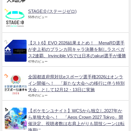
人気記事
STAGE:0 (ステージゼロ)
55件のビュー
【スト6】EVO 2026結果まとめ！ MenaRD選手
が史上初のブランカ同キャラ決勝を制しラスベガ
ス2連覇、Invincible VSでは日本のakuri選手が優勝
47件のビュー
全国都道府県対抗eスポーツ選手権2026はオンラ
イン開催へ！ 「新たな大会への移行に伴う特別
大会」として12月12・13日に実施
41件のビュー
【ポケモンユナイト】WCSから独立し2027年か
ら単独大会へ！ 「Aeos Crown 2027 Tokyo」開
催決定、視聴者数は右肩上がりも競技シーンは転
換期に