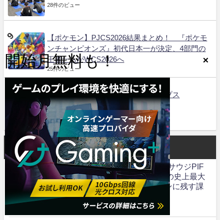
28件のビュー
【ポケモン】PJCS2026結果まとめ！ 『ポケモ
ンチャンピオンズ』初代日本一が決定、4部門の
王者たちがWCS2026へ
25件のビュー
ポケモンワールドチャンピオンシップス
24件のビュー
最近の投稿
【eスポーツ】EAの買収が完了、サウジPIF
主導で非公開化へ！ 550億ドルの史上最大
LBOがApex・FC Proの競技シーンに残す課
題
2026年8月6日
1 Comment