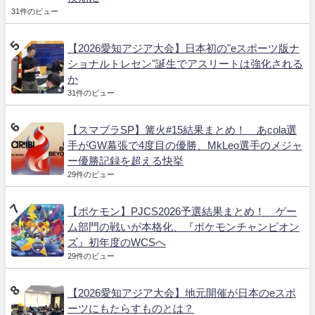
31件のビュー
【2026愛知アジア大会】日本初の"eスポーツ版ナ
ショナルトレセン"誕生でアスリートは強化される
か
31件のビュー
【スマブラSP】篝火#15結果まとめ！ あcola選
手がGW幕張で4度目の優勝、MkLeo選手のメジャ
ー優勝記録を超える快挙
29件のビュー
【ポケモン】PJCS2026予選結果まとめ！ ゲー
ム部門の戦いが本格化、『ポケモンチャンピオン
ズ』初年度のWCSへ
29件のビュー
【2026愛知アジア大会】地元開催が日本のeスポ
ーツにもたらすものとは？