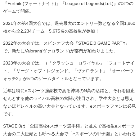
『Fortnite(フォートナイト)』『League of Legends(LoL)』の3つの
ゲームで開催。
2021年の第4回大会では、過去最大のエントリー数となる全国1,960
校から全2,234チーム・5,675名の高校生が参加！
2022年の大会では、スピンオフ大会『STAGE:0 GAME PARTY』
で、新たにValorant(ヴァロラント)が部門が加わりました。
2023年の大会では、（「クラッシュ・ロワイヤル」「フォートナイ
ト」「リーグ・オブ・レジェンド」「ヴァロラント」『オーバーウ
ォッチ2』が5つのゲームタイトルとなっています。
近年は特にeスポーツ強豪校である沖縄のN高の活躍と、それを阻止
せんとする他のライバル高校の奮闘が注目され、学生大会とは思え
ないほどレベルの高い大会となっています。eスポーツファンは必見
です。
STAGE:0は「全国高校eスポーツ選手権」と並んで高校生eスポーツ
大会の二大巨頭とも呼べる大会で「eスポーツの甲子園」といわれる