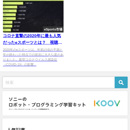
eSports市場
コロナ直撃の2020年に最も人気
だったeスポーツとは？ 視聴デ
ータを公開
2020年のeスポーツは、年初の頃の予測と
年が終わった時点での状況に大きな差があ
りました。新型コロナウイルス感染症
（COVID-19）の影響...