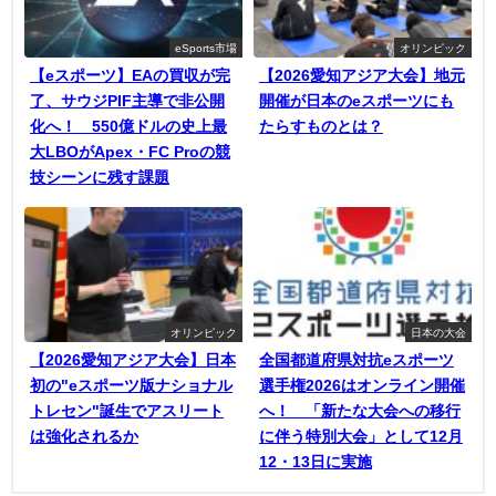
eSports市場
オリンピック
【eスポーツ】EAの買収が完
【2026愛知アジア大会】地元
了、サウジPIF主導で非公開
開催が日本のeスポーツにも
化へ！ 550億ドルの史上最
たらすものとは？
大LBOがApex・FC Proの競
技シーンに残す課題
オリンピック
日本の大会
【2026愛知アジア大会】日本
全国都道府県対抗eスポーツ
初の"eスポーツ版ナショナル
選手権2026はオンライン開催
トレセン"誕生でアスリート
へ！ 「新たな大会への移行
は強化されるか
に伴う特別大会」として12月
12・13日に実施