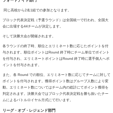
フォートナイト部門
同じ高校から2名1組での参加となります。
ブロック代表決定戦（予選ラウンド）は全国統⼀で⾏われ、全国大
会に出場する44チームが決定します。
そして決勝⼤会が開催されます。
各ラウンドの終了時、順位とエリミネート数に応じたポイントを付
与されます。順位ポイントはRound 終了時にチーム単位でポイント
を付与され、エリミネートポイントはRound 終了時に選⼿個⼈へポ
イントを付与されます。
また、各 Round での順位、エリミネート数に応じてチームに対して
ポイントを付与されます。獲得ポイント数はグループ⼈数により変
動。エリミネート数についてはチーム内の総計にてポイント獲得を
判定されます。決勝⼤会ではブロック代表決定戦を勝ち抜いたチー
ムによるバトルロイヤル⽅式にて⾏います。
リーグ・オブ・レジェンド部門