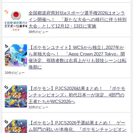
全国都道府県対抗eスポーツ選手権2026はオンラ
イン開催へ！ 「新たな大会への移行に伴う特別
大会」として12月12・13日に実施
38件のビュー
【ポケモンユナイト】WCSから独立し2027年か
ら単独大会へ！ 「Aeos Crown 2027 Tokyo」開
催決定、視聴者数は右肩上がりも競技シーンは転
換期に
33件のビュー
【ポケモン】PJCS2026結果まとめ！ 『ポケモ
ンチャンピオンズ』初代日本一が決定、4部門の
王者たちがWCS2026へ
32件のビュー
【ポケモン】PJCS2026予選結果まとめ！ ゲー
ム部門の戦いが本格化、『ポケモンチャンピオン