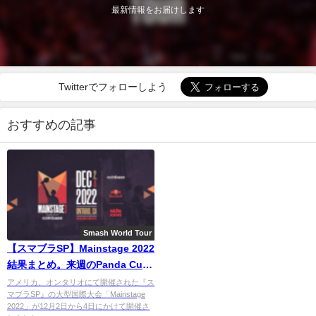
最新情報をお届けします
Twitterでフォローしよう
おすすめの記事
Smash World Tour
【スマブラSP】Mainstage 2022
結果まとめ。来週のPanda Cup
Finaleは延期に
アメリカ、オンタリオにて開催された『ス
マブラSP』の大型国際大会「Mainstage
2022」が12月2日から4日にかけて開催さ