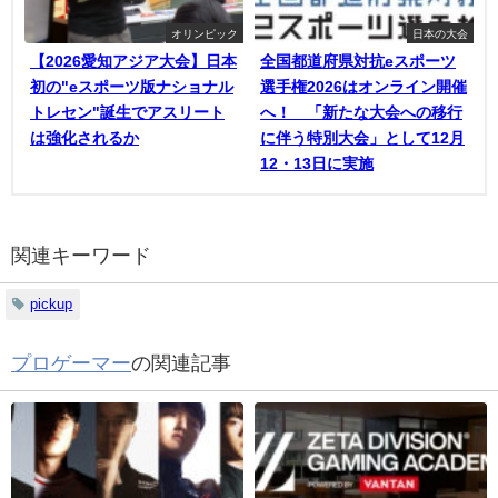
オリンピック
日本の大会
【2026愛知アジア大会】日本
全国都道府県対抗eスポーツ
初の"eスポーツ版ナショナル
選手権2026はオンライン開催
トレセン"誕生でアスリート
へ！ 「新たな大会への移行
は強化されるか
に伴う特別大会」として12月
12・13日に実施
関連キーワード
pickup
プロゲーマー
の関連記事