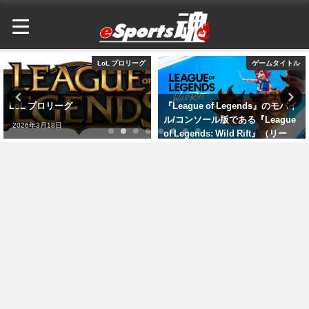
ゲームタイトル
VALORANT Champions Tour
『League of Legends』のモバイ
VALORANT Champions Tour
ル/コンソール版である『League
2026年3月18日
of Legends: Wild Rift』（リー
グ・オブ・レジェンド：ワイルド
リフト）が発表
2026年3月18日