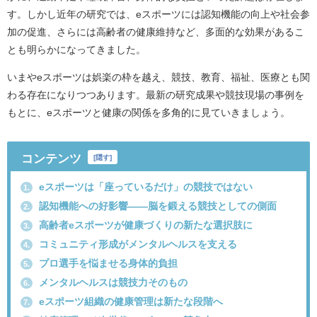
す。しかし近年の研究では、eスポーツには認知機能の向上や社会参
加の促進、さらには高齢者の健康維持など、多面的な効果があるこ
とも明らかになってきました。
いまやeスポーツは娯楽の枠を越え、競技、教育、福祉、医療とも関
わる存在になりつつあります。最新の研究成果や競技現場の事例を
もとに、eスポーツと健康の関係を多角的に見ていきましょう。
コンテンツ
[
隠す
]
eスポーツは「座っているだけ」の競技ではない
1.
認知機能への好影響――脳を鍛える競技としての側面
2.
高齢者eスポーツが健康づくりの新たな選択肢に
3.
コミュニティ形成がメンタルヘルスを支える
4.
プロ選手を悩ませる身体的負担
5.
メンタルヘルスは競技力そのもの
6.
eスポーツ組織の健康管理は新たな段階へ
7.