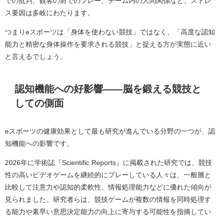
での批判、観客の前でのプレー、チーム内の人間関係など、ストレ
ス要因は多岐にわたります。
つまりeスポーツは「身体を使わない競技」ではなく、「高度な認知
能力と精密な身体操作を要求される競技」と捉える方が実態に近い
と言えるでしょう。
認知機能への好影響――脳を鍛える競技と
しての側面
eスポーツの健康効果として最も研究が進んでいる分野の一つが、認
知機能への影響です。
2026年に学術誌『Scientific Reports』に掲載された研究では、競技
性の高いビデオゲームを継続的にプレーしている人々は、一般層と
比較して注意力や認知的柔軟性、情報処理能力などに優れた傾向が
見られました。研究者らは、競技ゲームが複数の情報を同時処理す
る能力や素早い意思決定能力の向上に寄与する可能性を指摘してい