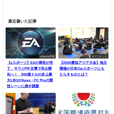
最近書いた記事
eSports市場
オリンピック
【eスポーツ】EAの買収が完
【2026愛知アジア大会】地元
了、サウジPIF主導で非公開
開催が日本のeスポーツにも
化へ！ 550億ドルの史上最
たらすものとは？
大LBOがApex・FC Proの競
技シーンに残す課題