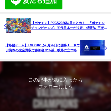
【ポケモン】PJCS2026結果まとめ！ 『ポケモン
チャンピオンズ』初代日本一が決定、4部門の王者た
ちがWCS2026へ
【格闘ゲーム】EVO 2026が6月26日に開幕！ サウ
ジ資本の完全買収で参加者32%減、岐路に立つ格ゲ
ー最大の祭典
この記事が気に入ったら
フォローしよう