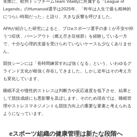
実際に、欧州トップチームTeam Vitalityに所属する『League of
Legends』のHumanoid選手は2025年、「昨年は人生で最も精神的
につらい時期だった」と語り、大きな反響を呼びました。
APAが紹介した研究によると、プロeスポーツ選手の多くが不安や抑
うつ症状、バーンアウト（燃え尽き症候群）を経験している一方
で、十分な心理的支援を受けられていないケースも少なくありませ
ん。
競技シーンには「長時間練習すれば強くなる」という、いわゆるグ
ラインド文化が根強く存在してきました。しかし近年はその考え方
も変化しています。
睡眠不足や慢性的ストレスは判断力や反応速度を低下させ、結果と
して競技成績にも悪影響を及ぼします。そのため現在では、睡眠管
理やストレスマネジメントも競技力向上の重要な要素と考えられる
ようになっています。
eスポーツ組織の健康管理は新たな段階へ