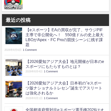
最近の投稿
【eスポーツ】EAの買収が完了、サウジPIF
主導で非公開化へ！ 550億ドルの史上最大
LBOがApex・FC Proの競技シーンに残す課
題
2026年8月6日
1 Comment
【2026愛知アジア大会】地元開催が日本のe
スポーツにもたらすものとは？
2026年8月4日
1 Comment
【2026愛知アジア大会】日本初の"eスポー
ツ版ナショナルトレセン"誕生でアスリート
は強化されるか
2026年8月1日
1 Comment
全国都道府県対抗eスポーツ選手権2026はオ