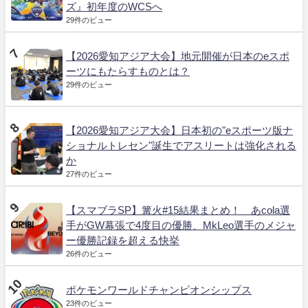
ズ』初年度のWCSへ
29件のビュー
【2026愛知アジア大会】地元開催が日本のeスポ
ーツにもたらすものとは？
29件のビュー
【2026愛知アジア大会】日本初の"eスポーツ版ナ
ショナルトレセン"誕生でアスリートは強化される
か
27件のビュー
【スマブラSP】篝火#15結果まとめ！ あcola選
手がGW幕張で4度目の優勝、MkLeo選手のメジャ
ー優勝記録を超える快挙
26件のビュー
ポケモンワールドチャンピオンシップス
23件のビュー