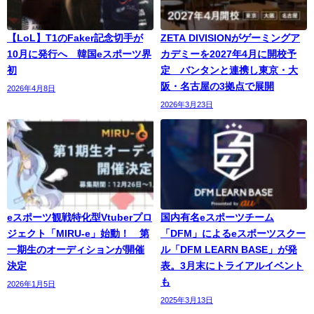
【LoL】T1のFaker記念切手が
ZETA DIVISIONがゲーミングア
10月に発行へ 韓国eスポーツ界
カデミーを2027年4月に開校予
初
定 バンタンと連携し東京・大
阪・名古屋の3拠点で展開
2026年4月8日
2026年3月23日
eスポーツ観戦特化型Vtuberプロ
国内有名eスポーツチーム
ジェクト「MIRU-e」始動！ 第
「DFM」によるeスポーツスクー
一期生のオーディションが開催
ル「DFM LEARN BASE」が発
決定
表。3月末にトライアルイベント
も
2026年1月5日
2025年3月13日