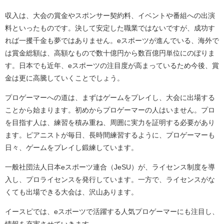
収入は、大会の賞金やスポンサー契約料、イベントや番組への出演
料といったものです。決して安定した職業ではないですが、成功す
れば一攫千金も夢ではありません。eスポーツが進んでいる、海外で
は賞金総額は、高額なもので数十億円から数百億円単位にのぼりま
す。日本でも近年、eスポーツの注目度が高まっているため今後、賞
金は更に高騰していくことでしょう。
プロゲーマーへの道は、まずはゲームをプレイし、大会に出場する
ことから始まります。初めからプロゲーマーの人はいません。プロ
を目指す人は、練習を積み重ね、周囲に実力を証明する必要があり
ます。ピアニストが毎日、長時間練習するように、プロゲーマーも
日々、ゲームをプレイし鍛練しています。
一般社団法人日本eスポーツ連合（JeSU）が、ライセンス制度を導
入し、プロライセンスを発行しています。一方で、ライセンスがな
くても出場できる大会は、沢山あります。
イースピでは、eスポーツで活躍する人気プロゲーマーにも注目し、