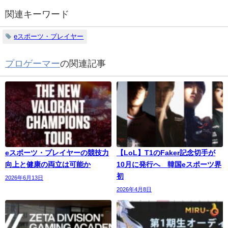
関連キーワード
eスポーツ・プレイヤー
プロゲーマー
の関連記事
eスポーツ・プレイヤーの競技力
【LoL】T1のFaker記念切手が
向上と健康の両立は可能か
10月に発行へ 韓国eスポーツ界
初
2026年6月13日
2026年4月8日