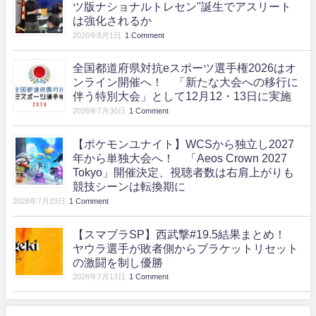
ツ版ナショナルトレセン"誕生でアスリート
は強化されるか
2026年8月1日
1 Comment
全国都道府県対抗eスポーツ選手権2026はオ
ンライン開催へ！ 「新たな大会への移行に
伴う特別大会」として12月12・13日に実施
2026年7月30日
1 Comment
【ポケモンユナイト】WCSから独立し2027
年から単独大会へ！ 「Aeos Crown 2027
Tokyo」開催決定、視聴者数は右肩上がりも
競技シーンは転換期に
2026年7月23日
1 Comment
【スマブラSP】西武撃#19.5結果まとめ！
ヤウラ選手が敗者側からブラケットリセット
の激闘を制し優勝
2026年7月13日
1 Comment