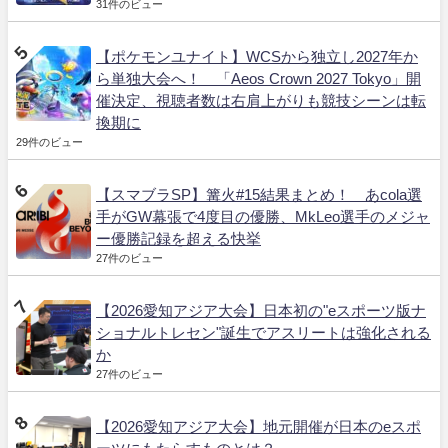
31件のビュー
【ポケモンユナイト】WCSから独立し2027年か
ら単独大会へ！ 「Aeos Crown 2027 Tokyo」開
催決定、視聴者数は右肩上がりも競技シーンは転
換期に
29件のビュー
【スマブラSP】篝火#15結果まとめ！ あcola選
手がGW幕張で4度目の優勝、MkLeo選手のメジャ
ー優勝記録を超える快挙
27件のビュー
【2026愛知アジア大会】日本初の"eスポーツ版ナ
ショナルトレセン"誕生でアスリートは強化される
か
27件のビュー
【2026愛知アジア大会】地元開催が日本のeスポ