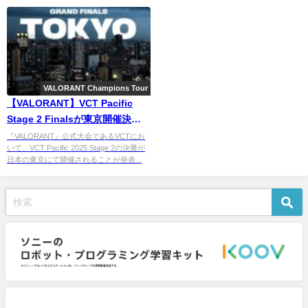
VALORANT Champions Tour
【VALORANT】VCT Pacific
Stage 2 Finalsが東京開催決
定！ ふたたび日本が激戦の舞
『VALORANT』公式大会であるVCTにお
いて、VCT Pacific 2025 Stage 2の決勝が
台に
日本の東京にて開催されることが発表...