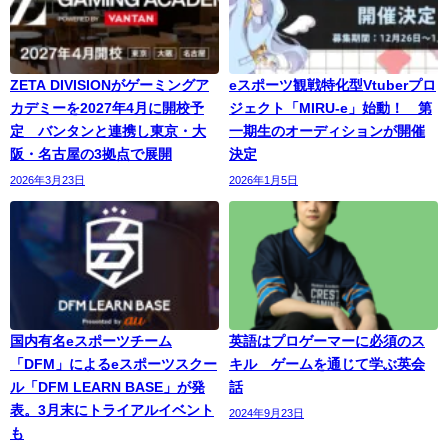
ZETA DIVISIONがゲーミングア
eスポーツ観戦特化型Vtuberプロ
カデミーを2027年4月に開校予
ジェクト「MIRU-e」始動！ 第
定 バンタンと連携し東京・大
一期生のオーディションが開催
阪・名古屋の3拠点で展開
決定
2026年3月23日
2026年1月5日
国内有名eスポーツチーム
英語はプロゲーマーに必須のス
「DFM」によるeスポーツスクー
キル ゲームを通じて学ぶ英会
ル「DFM LEARN BASE」が発
話
表。3月末にトライアルイベント
2024年9月23日
も