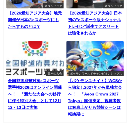
オリンピック
オリンピック
【2026愛知アジア大会】地元
【2026愛知アジア大会】日本
開催が日本のeスポーツにも
初の"eスポーツ版ナショナル
たらすものとは？
トレセン"誕生でアスリート
は強化されるか
日本の大会
ポケモンワールドチャンピオンシップス
全国都道府県対抗eスポーツ
【ポケモンユナイト】WCSか
選手権2026はオンライン開催
ら独立し2027年から単独大会
へ！ 「新たな大会への移行
へ！ 「Aeos Crown 2027
に伴う特別大会」として12月
Tokyo」開催決定、視聴者数
12・13日に実施
は右肩上がりも競技シーンは
転換期に