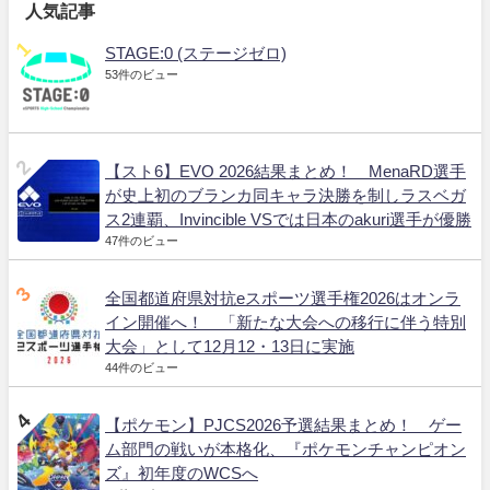
人気記事
STAGE:0 (ステージゼロ)
53件のビュー
【スト6】EVO 2026結果まとめ！ MenaRD選手
が史上初のブランカ同キャラ決勝を制しラスベガ
ス2連覇、Invincible VSでは日本のakuri選手が優勝
47件のビュー
全国都道府県対抗eスポーツ選手権2026はオンラ
イン開催へ！ 「新たな大会への移行に伴う特別
大会」として12月12・13日に実施
44件のビュー
【ポケモン】PJCS2026予選結果まとめ！ ゲー
ム部門の戦いが本格化、『ポケモンチャンピオン
ズ』初年度のWCSへ