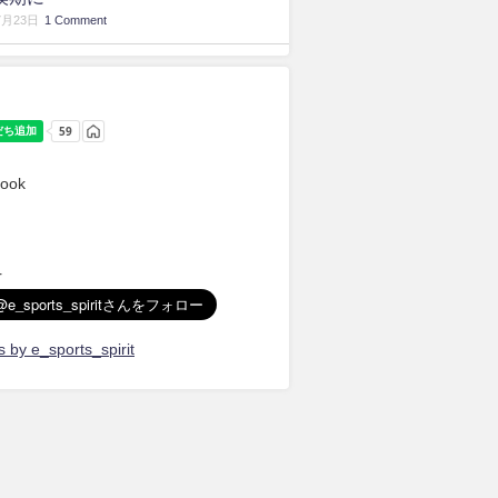
7月23日
1 Comment
ook
r
 by e_sports_spirit