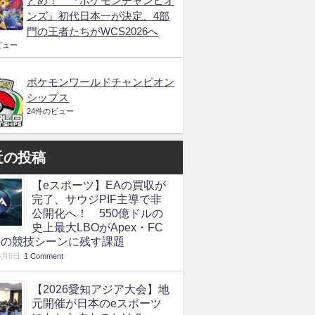
とめ！ 『ポケモンチャンピオ
ンズ』初代日本一が決定、4部
門の王者たちがWCS2026へ
ビュー
ポケモンワールドチャンピオン
シップス
24件のビュー
近の投稿
【eスポーツ】EAの買収が
完了、サウジPIF主導で非
公開化へ！ 550億ドルの
史上最大LBOがApex・FC
roの競技シーンに残す課題
8月6日
1 Comment
【2026愛知アジア大会】地
元開催が日本のeスポーツ