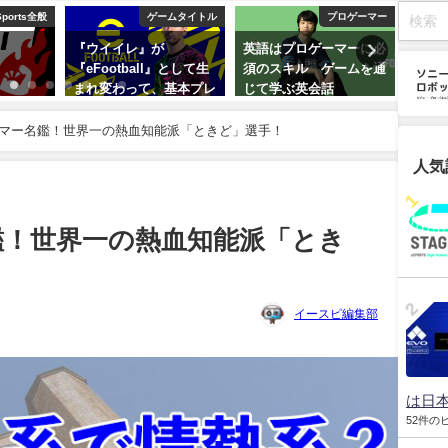
ゲームタイトル
プロゲーマー
eSpor
ウイイレ』が
英語はプロゲーマーに必
ソニーが買収した
eFootball』として生
須のスキル ゲームを通
「Repeat.gg」と
れ変わって、基本プレ
じて学ぶ英会話
世界最大級のeスポ
が無料に！ 家庭用・
大会プラットフォー
2026年3月19日
バイル向け最新作が今
マー名鑑！世界一の熱血知能派「ときど」選手！
2026年3月19日
配信開始！！
人気
026年3月18日
鑑！世界一の熱血知能派「とき
イースピ編集部
は日本
52件の