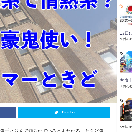
13日
45件の
右肩
36件の
Twitter
33件の
選手と並んで知られていると思われる、ときど選