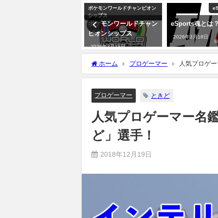
プロゲーマー
ポケモンワールドチャンピオン
eSports全般
シップス
通じて若者
ポケモンワールドチャン
eSports魂とは？
『
ヘルスをケ
ピオンシップス
『
2026年3月18日
有効性が実証
ま
2026年3月18日
イ
日
モ
ホーム
プロゲーマー
人気プロゲー
秋
2
プロゲーマー
ときど
人気プロゲーマー名
ど」選手！
2018年12月19日