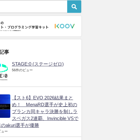
ts市場
eSports市場
オリンピック
2024年に最も注目され
【2026愛知アジア大
eスポー
は？
たeスポーツは？ 大会
会】地元開催が日本のe
のメンタ
ーツ
ランキング発表
スポーツにもたらすもの
ア 米国
ム
とは？
2026年3月19日
2026年3月
2026年8月4日
記事
STAGE:0 (ステージゼロ)
56件のビュー
【スト6】EVO 2026結果まと
め！ MenaRD選手が史上初の
ブランカ同キャラ決勝を制しラ
スベガス2連覇、Invincible VSで
のakuri選手が優勝
ビュー