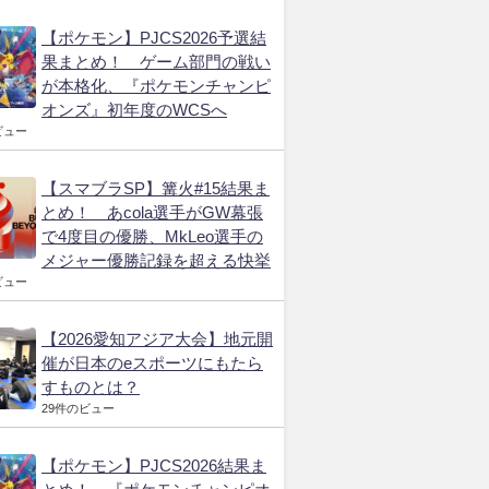
【ポケモン】PJCS2026予選結
果まとめ！ ゲーム部門の戦い
が本格化、『ポケモンチャンピ
オンズ』初年度のWCSへ
ビュー
【スマブラSP】篝火#15結果ま
とめ！ あcola選手がGW幕張
で4度目の優勝、MkLeo選手の
メジャー優勝記録を超える快挙
ビュー
【2026愛知アジア大会】地元開
催が日本のeスポーツにもたら
すものとは？
29件のビュー
【ポケモン】PJCS2026結果ま