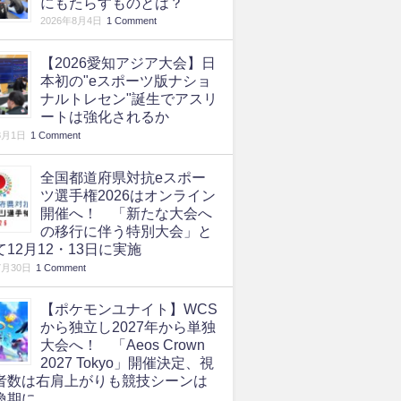
にもたらすものとは？
2026年8月4日
1 Comment
【2026愛知アジア大会】日
本初の"eスポーツ版ナショ
ナルトレセン"誕生でアスリ
ートは強化されるか
8月1日
1 Comment
全国都道府県対抗eスポー
ツ選手権2026はオンライン
開催へ！ 「新たな大会へ
の移行に伴う特別大会」と
て12月12・13日に実施
7月30日
1 Comment
【ポケモンユナイト】WCS
から独立し2027年から単独
大会へ！ 「Aeos Crown
2027 Tokyo」開催決定、視
者数は右肩上がりも競技シーンは
換期に