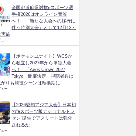
全国都道府県対抗eスポーツ選
手権2026はオンライン開催
へ！ 「新たな大会への移行に
伴う特別大会」として12月12・
に実施
ビュー
【ポケモンユナイト】WCSか
ら独立し2027年から単独大会
へ！ 「Aeos Crown 2027
Tokyo」開催決定、視聴者数は
上がりも競技シーンは転換期に
ビュー
【2026愛知アジア大会】日本初
の"eスポーツ版ナショナルトレ
セン"誕生でアスリートは強化
されるか
ビュー