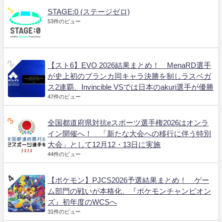
STAGE:0 (ステージゼロ)
53件のビュー
【スト6】EVO 2026結果まとめ！ MenaRD選手
が史上初のブランカ同キャラ決勝を制しラスベガ
ス2連覇、Invincible VSでは日本のakuri選手が優勝
47件のビュー
全国都道府県対抗eスポーツ選手権2026はオンラ
イン開催へ！ 「新たな大会への移行に伴う特別
大会」として12月12・13日に実施
44件のビュー
【ポケモン】PJCS2026予選結果まとめ！ ゲー
ム部門の戦いが本格化、『ポケモンチャンピオン
ズ』初年度のWCSへ
31件のビュー