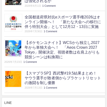
は強化されるか
2026年8月1日
1 Comment
全国都道府県対抗eスポーツ選手権2026はオ
ンライン開催へ！ 「新たな大会への移行に
伴う特別大会」として12月12・13日に実施
2026年7月30日
1 Comment
【ポケモンユナイト】WCSから独立し2027
年から単独大会へ！ 「Aeos Crown 2027
Tokyo」開催決定、視聴者数は右肩上がりも
競技シーンは転換期に
2026年7月23日
1 Comment
【スマブラSP】西武撃#19.5結果まとめ！
ヤウラ選手が敗者側からブラケットリセット
の激闘を制し優勝
2026年7月13日
1 Comment
LINE