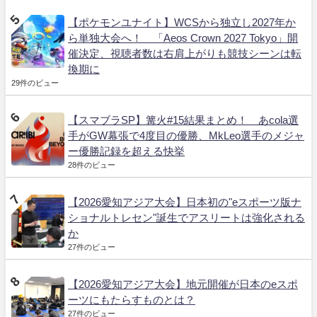
【ポケモンユナイト】WCSから独立し2027年か
ら単独大会へ！ 「Aeos Crown 2027 Tokyo」開
催決定、視聴者数は右肩上がりも競技シーンは転
換期に
29件のビュー
【スマブラSP】篝火#15結果まとめ！ あcola選
手がGW幕張で4度目の優勝、MkLeo選手のメジャ
ー優勝記録を超える快挙
28件のビュー
【2026愛知アジア大会】日本初の"eスポーツ版ナ
ショナルトレセン"誕生でアスリートは強化される
か
27件のビュー
【2026愛知アジア大会】地元開催が日本のeスポ
ーツにもたらすものとは？
27件のビュー