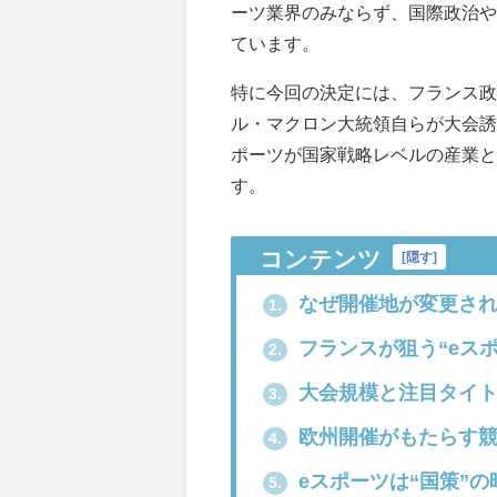
ーツ業界のみならず、国際政治や
ています。
特に今回の決定には、フランス政
ル・マクロン大統領自らが大会誘
ポーツが国家戦略レベルの産業と
す。
コンテンツ
[
隠す
]
なぜ開催地が変更され
1.
フランスが狙う“eス
2.
大会規模と注目タイト
3.
欧州開催がもたらす競
4.
eスポーツは“国策”の
5.