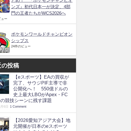
とめ！ 『ポケモンチャンピオ
ンズ』初代日本一が決定、4部
門の王者たちがWCS2026へ
ビュー
ポケモンワールドチャンピオン
シップス
24件のビュー
近の投稿
【eスポーツ】EAの買収が
完了、サウジPIF主導で非
公開化へ！ 550億ドルの
史上最大LBOがApex・FC
roの競技シーンに残す課題
8月6日
1 Comment
【2026愛知アジア大会】地
元開催が日本のeスポーツ