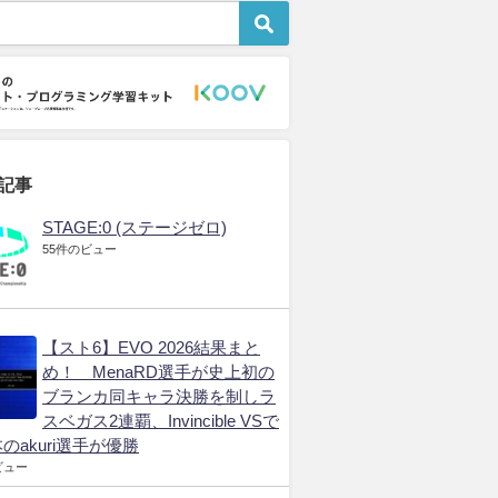
世界の大会
プロゲーマー
eSports市
orts World Cup
eスポーツを通じて若者
FIFAe World Cup 2024
5」賞金総額100億円
のメンタルヘルスをケ
で視聴者数の記録更新
発表 eスポーツ史
ア 米国で有効性が実証
初の日本製ゲーム採用
高賞金総額
2026年3月19日
2026年3月19日
年3月19日
記事
STAGE:0 (ステージゼロ)
55件のビュー
【スト6】EVO 2026結果まと
め！ MenaRD選手が史上初の
ブランカ同キャラ決勝を制しラ
スベガス2連覇、Invincible VSで
のakuri選手が優勝
ビュー