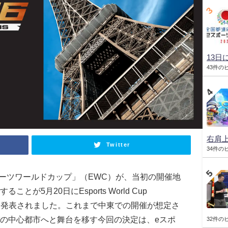
13日
43件の
右肩
Twitter
34件の
ポーツワールドカップ」（EWC）が、当初の開催地
が5月20日にEsports World Cup
ら正式に発表されました。これまで中東での開催が想定さ
の中心都市へと舞台を移す今回の決定は、eスポ
32件の