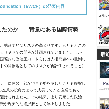
up Foundation（EWCF）の発表内容
25件の
れたのか――背景にある国際情勢
、地政学的なリスクの高まりです。もともとこの
るリヤドでの開催が計画されていました。しか
最
国際的な政治圧力、さらには人権問題への批判な
トの開催地としてのリスクが再評価されることに
ナー団体の一部が慎重姿勢を示したことも影響し
P
2026年
ル企業の投資によって成長してきた産業であり、
避けられません。その結果、より安定した政治・
転が現実的な選択肢として浮上しました。