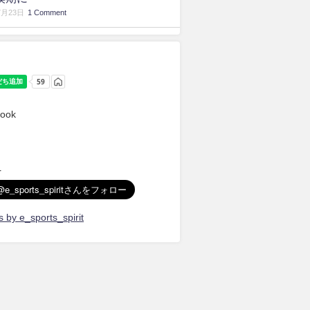
7月23日
1 Comment
ook
r
 by e_sports_spirit