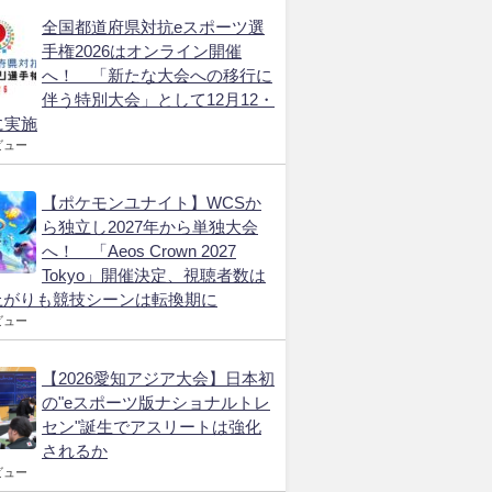
全国都道府県対抗eスポーツ選
手権2026はオンライン開催
へ！ 「新たな大会への移行に
伴う特別大会」として12月12・
に実施
ビュー
【ポケモンユナイト】WCSか
ら独立し2027年から単独大会
へ！ 「Aeos Crown 2027
Tokyo」開催決定、視聴者数は
上がりも競技シーンは転換期に
ビュー
【2026愛知アジア大会】日本初
の"eスポーツ版ナショナルトレ
セン"誕生でアスリートは強化
されるか
ビュー