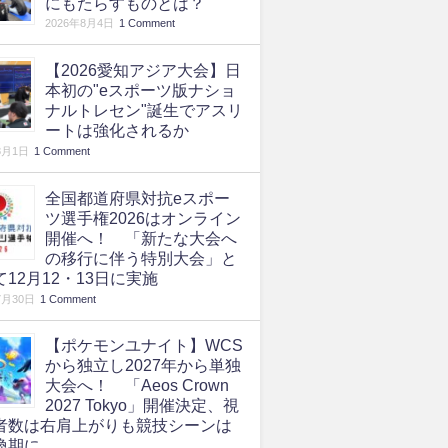
にもたらすものとは？
2026年8月4日
1 Comment
【2026愛知アジア大会】日
本初の"eスポーツ版ナショ
ナルトレセン"誕生でアスリ
ートは強化されるか
8月1日
1 Comment
全国都道府県対抗eスポー
ツ選手権2026はオンライン
開催へ！ 「新たな大会へ
の移行に伴う特別大会」と
て12月12・13日に実施
7月30日
1 Comment
【ポケモンユナイト】WCS
から独立し2027年から単独
大会へ！ 「Aeos Crown
2027 Tokyo」開催決定、視
者数は右肩上がりも競技シーンは
換期に