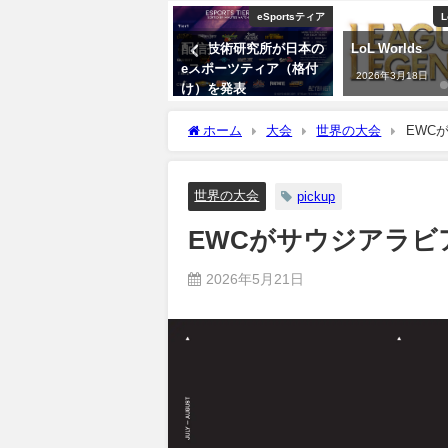
プロゲーマー
eSportsティア
L
メッシが初めてeスポー
配信技術研究所が日本の
LoL Worlds
ツに本格参入 母国の
eスポーツティア（格付
2026年3月18日
KRÜ Esportsを運営へ
け）を発表
2026年3月19日
2026年3月18日
ホーム
大会
世界の大会
EWC
世界の大会
pickup
EWCがサウジアラビ
2026年5月21日