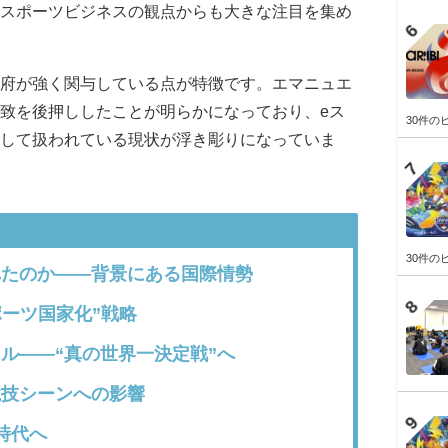
スポーツビジネスの観点からも大きな注目を集め
府が強く関与している点が特徴です。エマニュエ
致を後押ししたことが明らかになっており、eス
30件の
して扱われている現状が浮き彫りになっていま
30件の
たのか――背景にある国際情勢
ポーツ国家化”戦略
ル――“真の世界一決定戦”へ
技シーンへの影響
時代へ