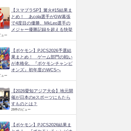
【スマブラSP】篝火#15結果ま
とめ！ あcola選手がGW幕張
で4度目の優勝、MkLeo選手の
メジャー優勝記録を超える快挙
ビュー
【ポケモン】PJCS2026予選結
果まとめ！ ゲーム部門の戦い
が本格化、『ポケモンチャンピ
オンズ』初年度のWCSへ
ビュー
【2026愛知アジア大会】地元開
催が日本のeスポーツにもたら
すものとは？
28件のビュー
【ポケモン】PJCS2026結果ま