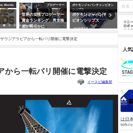
oL Worlds
プロゲーマー
ポケモンジャパンチャンピオン
シップス
世界の女性プロゲーマー
ポケモンジャパンチャン
「Esp
賞金ランキング、男女格
ピオンシップス
202
差が明らかに
超と
2026年3月18日
上最
2026年3月18日
がサウジアラビアから一転パリ開催に電撃決定
2026
人気
アから一転パリ開催に電撃決定
イースピ編集部
は日本
50件の