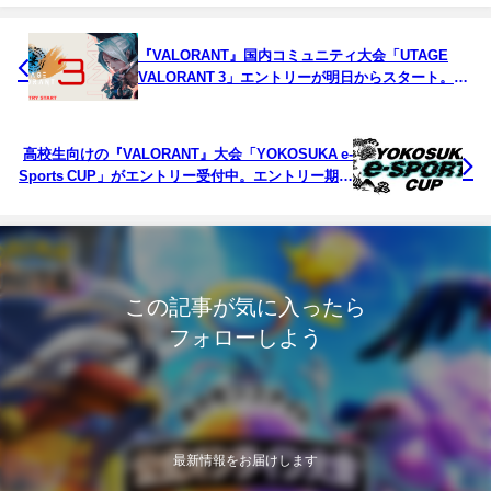
『VALORANT』国内コミュニティ大会「UTAGE
VALORANT 3」エントリーが明日からスタート。賞
金総額60万円
高校生向けの『VALORANT』大会「YOKOSUKA e-
Sports CUP」がエントリー受付中。エントリー期間
今月末まで延長
この記事が気に入ったら
フォローしよう
最新情報をお届けします