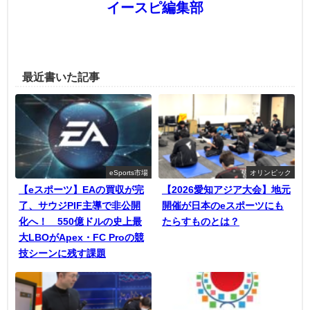
イースピ編集部
最近書いた記事
eSports市場
オリンピック
【eスポーツ】EAの買収が完
【2026愛知アジア大会】地元
了、サウジPIF主導で非公開
開催が日本のeスポーツにも
化へ！ 550億ドルの史上最
たらすものとは？
大LBOがApex・FC Proの競
技シーンに残す課題