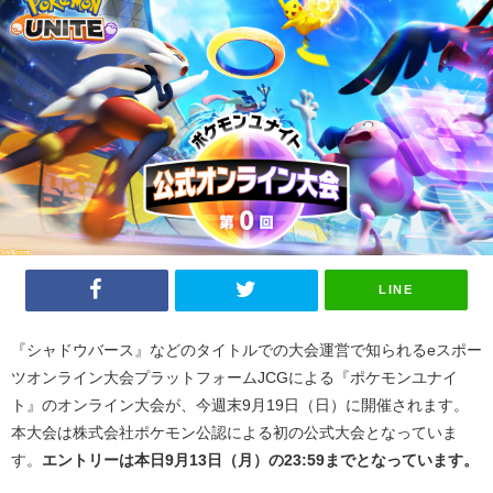
LINE
『シャドウバース』などのタイトルでの大会運営で知られる
e
スポー
ツオンライン大会プラットフォーム
JCG
による『ポケモンユナイ
ト』のオンライン大会が、今週末
9
月
19
日（日）に開催されます。
本大会は株式会社ポケモン公認による初の公式大会となっていま
す。
エントリーは本日9月13日（月）の23:59までとなっています。