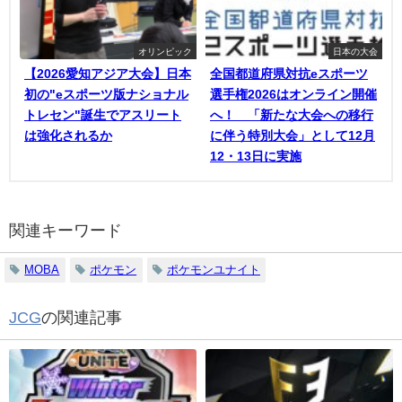
オリンピック
日本の大会
【2026愛知アジア大会】日本
全国都道府県対抗eスポーツ
初の"eスポーツ版ナショナル
選手権2026はオンライン開催
トレセン"誕生でアスリート
へ！ 「新たな大会への移行
は強化されるか
に伴う特別大会」として12月
12・13日に実施
関連キーワード
MOBA
ポケモン
ポケモンユナイト
JCG
の関連記事