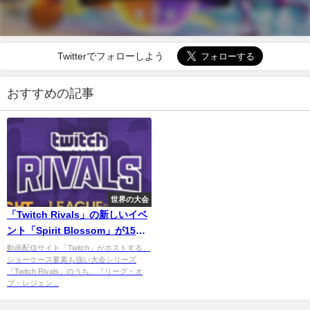
Twitterでフォローしよう
おすすめの記事
世界の大会
「Twitch Rivals」の新しいイベ
ント「Spirit Blossom」が15日
から開始。『Legends of
動画配信サイト「Twitch」がホストする、
ショーケース要素も強い大会シリーズ
Runeterra』『Teamfight
「Twitch Rivals」のうち、『リーグ・オ
Tactics』『リーグ・オブ・レジ
ブ・レジェン...
ェンド』の3タイトルに渡って開