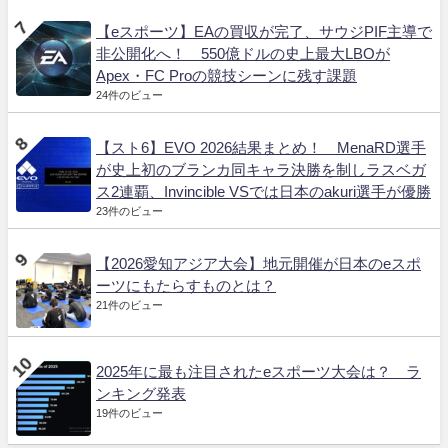
【eスポーツ】EAの買収が完了、サウジPIF主導で
非公開化へ！ 550億ドルの史上最大LBOが
Apex・FC Proの競技シーンに残す課題
24件のビュー
【スト6】EVO 2026結果まとめ！ MenaRD選手
が史上初のブランカ同キャラ決勝を制しラスベガ
ス2連覇、Invincible VSでは日本のakuri選手が優勝
23件のビュー
【2026愛知アジア大会】地元開催が日本のeスポ
ーツにもたらすものとは？
21件のビュー
2025年に最も注目されたeスポーツ大会は？ ラ
ンキング発表
19件のビュー