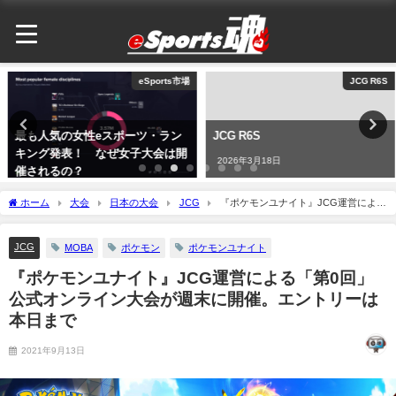
eSports市場
JCG R6S
最も人気の女性eスポーツ・ラン
JCG R6S
キング発表！ なぜ女子大会は開
2026年3月18日
催されるの？
2026年3月18日
ホーム
大会
日本の大会
JCG
『ポケモンユナイト』JCG運営による
「第0回」公式オンライン大会が週末に開催。エントリーは本日まで
JCG
MOBA
ポケモン
ポケモンユナイト
『ポケモンユナイト』JCG運営による「第0回」
公式オンライン大会が週末に開催。エントリーは
本日まで
2021年9月13日