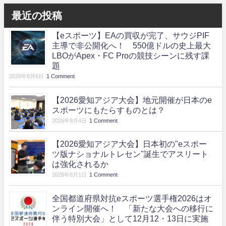
最近の投稿
【eスポーツ】EAの買収が完了、サウジPIF
主導で非公開化へ！ 550億ドルの史上最大
LBOがApex・FC Proの競技シーンに残す課
題
2026年8月6日
1 Comment
【2026愛知アジア大会】地元開催が日本のe
スポーツにもたらすものとは？
2026年8月4日
1 Comment
【2026愛知アジア大会】日本初の"eスポー
ツ版ナショナルトレセン"誕生でアスリート
は強化されるか
2026年8月1日
1 Comment
全国都道府県対抗eスポーツ選手権2026はオ
ンライン開催へ！ 「新たな大会への移行に
伴う特別大会」として12月12・13日に実施