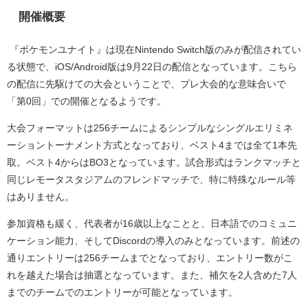
開催概要
『ポケモンユナイト』は現在
Nintendo Switch
版のみが配信されてい
る状態で、
iOS/Android
版は
9
月
22
日の配信となっています。こちら
の配信に先駆けての大会ということで、プレ大会的な意味合いで
「第
0
回」での開催となるようです。
大会フォーマットは
256
チームによるシンプルなシングルエリミネ
ーショントーナメント方式となっており、ベスト
4
までは全て
1
本先
取。ベスト
4
からは
BO3
となっています。試合形式はランクマッチと
同じレモータスタジアムのフレンドマッチで、特に特殊なルール等
はありません。
参加資格も緩く、代表者が
16
歳以上なことと、日本語でのコミュニ
ケーション能力、そして
Discord
の導入のみとなっています。前述の
通りエントリーは
256
チームまでとなっており、エントリー数がこ
れを越えた場合は抽選となっています。また、補欠を
2
人含めた
7
人
までのチームでのエントリーが可能となっています。