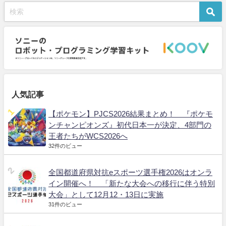
催
人気記事
【ポケモン】PJCS2026結果まとめ！ 『ポケモ
ンチャンピオンズ』初代日本一が決定、4部門の
王者たちがWCS2026へ
32件のビュー
全国都道府県対抗eスポーツ選手権2026はオンラ
イン開催へ！ 「新たな大会への移行に伴う特別
大会」として12月12・13日に実施
31件のビュー