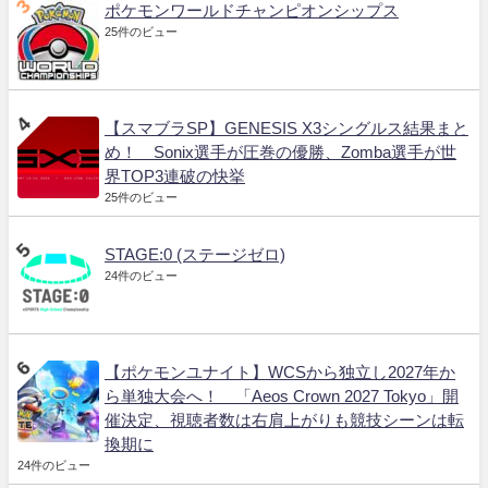
ポケモンワールドチャンピオンシップス
25件のビュー
【スマブラSP】GENESIS X3シングルス結果まと
め！ Sonix選手が圧巻の優勝、Zomba選手が世
界TOP3連破の快挙
25件のビュー
STAGE:0 (ステージゼロ)
24件のビュー
【ポケモンユナイト】WCSから独立し2027年か
ら単独大会へ！ 「Aeos Crown 2027 Tokyo」開
催決定、視聴者数は右肩上がりも競技シーンは転
換期に
24件のビュー