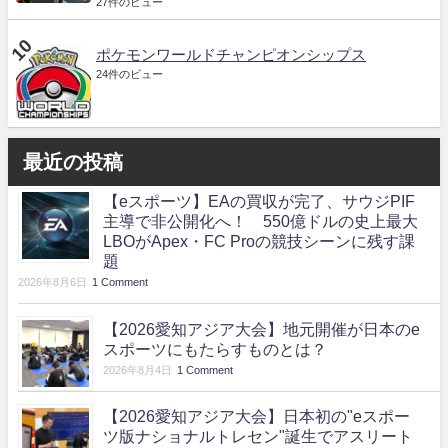
27件のビュー
ポケモンワールドチャンピオンシップス
24件のビュー
最近の投稿
【eスポーツ】EAの買収が完了、サウジPIF
主導で非公開化へ！ 550億ドルの史上最大
LBOがApex・FC Proの競技シーンに残す課
題
2026年8月6日
1 Comment
【2026愛知アジア大会】地元開催が日本のe
スポーツにもたらすものとは？
2026年8月4日
1 Comment
【2026愛知アジア大会】日本初の"eスポー
ツ版ナショナルトレセン"誕生でアスリート