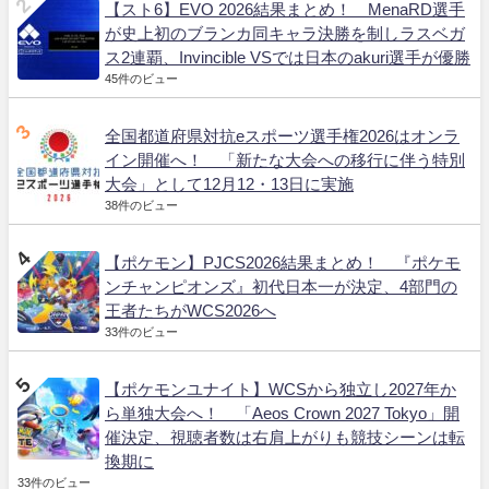
【スト6】EVO 2026結果まとめ！ MenaRD選手
が史上初のブランカ同キャラ決勝を制しラスベガ
ス2連覇、Invincible VSでは日本のakuri選手が優勝
45件のビュー
全国都道府県対抗eスポーツ選手権2026はオンラ
イン開催へ！ 「新たな大会への移行に伴う特別
大会」として12月12・13日に実施
38件のビュー
【ポケモン】PJCS2026結果まとめ！ 『ポケモ
ンチャンピオンズ』初代日本一が決定、4部門の
王者たちがWCS2026へ
33件のビュー
【ポケモンユナイト】WCSから独立し2027年か
ら単独大会へ！ 「Aeos Crown 2027 Tokyo」開
催決定、視聴者数は右肩上がりも競技シーンは転
換期に
33件のビュー