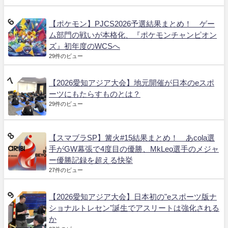
【ポケモン】PJCS2026予選結果まとめ！ ゲー
ム部門の戦いが本格化、『ポケモンチャンピオン
ズ』初年度のWCSへ
29件のビュー
【2026愛知アジア大会】地元開催が日本のeスポ
ーツにもたらすものとは？
29件のビュー
【スマブラSP】篝火#15結果まとめ！ あcola選
手がGW幕張で4度目の優勝、MkLeo選手のメジャ
ー優勝記録を超える快挙
27件のビュー
【2026愛知アジア大会】日本初の"eスポーツ版ナ
ショナルトレセン"誕生でアスリートは強化される
か