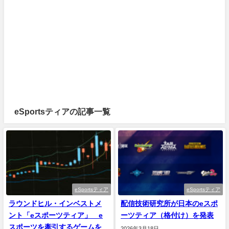
eSportsティアの記事一覧
eSportsティア
eSportsティア
ラウンドヒル・インベストメ
配信技術研究所が日本のeスポ
ント「eスポーツティア」 e
ーツティア（格付け）を発表
スポーツを牽引するゲームを
2026年3月18日