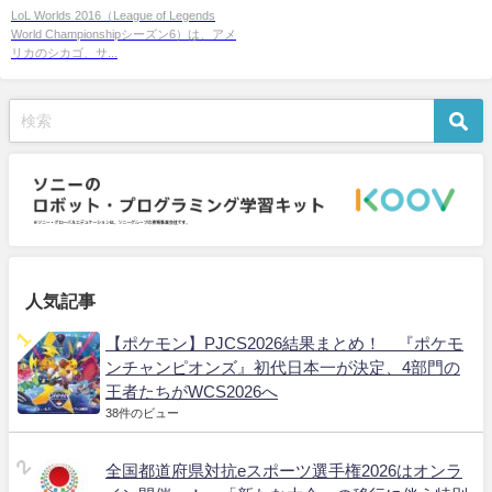
LoL Worlds 2016（League of Legends
World Championshipシーズン6）は、アメ
リカのシカゴ、サ...
人気記事
【ポケモン】PJCS2026結果まとめ！ 『ポケモ
ンチャンピオンズ』初代日本一が決定、4部門の
王者たちがWCS2026へ
38件のビュー
全国都道府県対抗eスポーツ選手権2026はオンラ