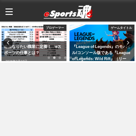
ゲームタイトル
IEM
『League of Legends』のモバイ
IEM
ル/コンソール版である『League
2026年3月18日
of Legends: Wild Rift』（リー
グ・オブ・レジェンド：ワイルド
リフト）が発表
2026年3月18日