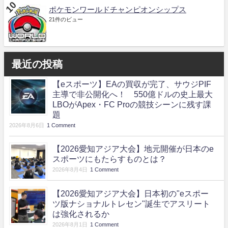
ポケモンワールドチャンピオンシップス
21件のビュー
最近の投稿
【eスポーツ】EAの買収が完了、サウジPIF
主導で非公開化へ！ 550億ドルの史上最大
LBOがApex・FC Proの競技シーンに残す課
題
2026年8月6日
1 Comment
【2026愛知アジア大会】地元開催が日本のe
スポーツにもたらすものとは？
2026年8月4日
1 Comment
【2026愛知アジア大会】日本初の"eスポー
ツ版ナショナルトレセン"誕生でアスリート
は強化されるか
2026年8月1日
1 Comment