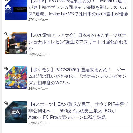
【スト6】EVO 2026結果まとめ！ MenaRD選手
が史上初のブランカ同キャラ決勝を制しラスベガ
ス2連覇、Invincible VSでは日本のakuri選手が優勝
27件のビュー
【2026愛知アジア大会】日本初の"eスポーツ版ナ
ショナルトレセン"誕生でアスリートは強化される
か
26件のビュー
【ポケモン】PJCS2026予選結果まとめ！ ゲー
ム部門の戦いが本格化、『ポケモンチャンピオン
ズ』初年度のWCSへ
24件のビュー
【eスポーツ】EAの買収が完了、サウジPIF主導で
非公開化へ！ 550億ドルの史上最大LBOが
Apex・FC Proの競技シーンに残す課題
22件のビュー