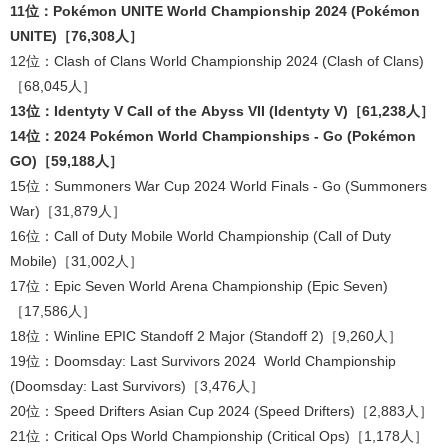
11位：Pokémon UNITE World Championship 2024 (Pokémon
UNITE)［76,308人］
12位：Clash of Clans World Championship 2024 (Clash of Clans)
［68,045人］
13位：Identyty V Call of the Abyss VII (Identyty V)［61,238人］
14位：2024 Pokémon World Championships - Go (Pokémon
GO)［59,188人］
15位：Summoners War Cup 2024 World Finals - Go (Summoners
War)［31,879人］
16位：Call of Duty Mobile World Championship (Call of Duty
Mobile)［31,002人］
17位：Epic Seven World Arena Championship (Epic Seven)
［17,586人］
18位：Winline EPIC Standoff 2 Major (Standoff 2)［9,260人］
19位：Doomsday: Last Survivors 2024 World Championship
(Doomsday: Last Survivors)［3,476人］
20位：Speed Drifters Asian Cup 2024 (Speed Drifters)［2,883人］
21位：Critical Ops World Championship (Critical Ops)［1,178人］