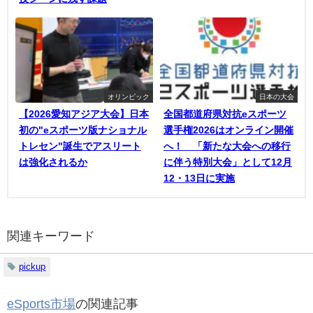
オリンピック
日本の大会
【2026愛知アジア大会】日本
全国都道府県対抗eスポーツ
初の"eスポーツ版ナショナル
選手権2026はオンライン開催
トレセン"誕生でアスリート
へ！ 「新たな大会への移行
は強化されるか
に伴う特別大会」として12月
12・13日に実施
関連キーワード
pickup
eSports市場
の関連記事