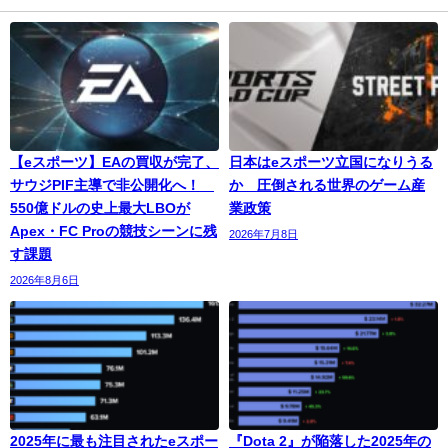
【eスポーツ】EAの買収が完了、
日本はeスポーツ立国になりうる
サウジPIF主導で非公開化へ！
か 圧倒される世界のゲーム産
550億ドルの史上最大LBOが
業政策
Apex・FC Proの競技シーンに残
2026年7月8日
す課題
2026年8月6日
2025年に最も注目されたeスポー
『Dota 2』が陥落した2025年の