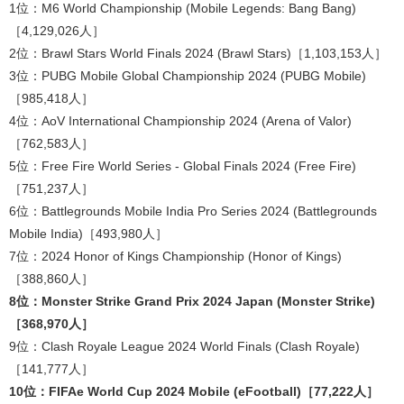
1位：M6 World Championship (Mobile Legends: Bang Bang)
［4,129,026人］
2位：Brawl Stars World Finals 2024 (Brawl Stars)［1,103,153人］
3位：PUBG Mobile Global Championship 2024 (PUBG Mobile)
［985,418人］
4位：AoV International Championship 2024 (Arena of Valor)
［762,583人］
5位：Free Fire World Series - Global Finals 2024 (Free Fire)
［751,237人］
6位：Battlegrounds Mobile India Pro Series 2024 (Battlegrounds
Mobile India)［493,980人］
7位：2024 Honor of Kings Championship (Honor of Kings)
［388,860人］
8位：Monster Strike Grand Prix 2024 Japan (Monster Strike)
［368,970人］
9位：Clash Royale League 2024 World Finals (Clash Royale)
［141,777人］
10位：FIFAe World Cup 2024 Mobile (eFootball)［77,222人］