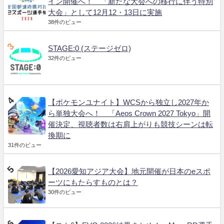
イン開催へ！ 「新たな大会への移行に伴う特別
大会」として12月12・13日に実施
38件のビュー
STAGE:0 (ステージゼロ)
32件のビュー
【ポケモンユナイト】WCSから独立し2027年か
ら単独大会へ！ 「Aeos Crown 2027 Tokyo」開
催決定、視聴者数は右肩上がりも競技シーンは転
換期に
31件のビュー
【2026愛知アジア大会】地元開催が日本のeスポ
ーツにもたらすものとは？
30件のビュー