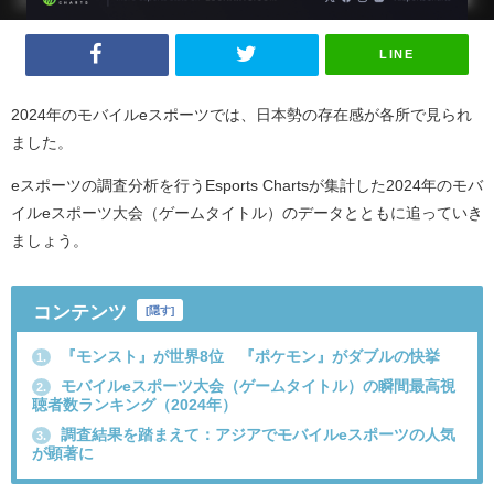
LINE
2024年のモバイルeスポーツでは、日本勢の存在感が各所で見られ
ました。
eスポーツの調査分析を行うEsports Chartsが集計した2024年のモバ
イルeスポーツ大会（ゲームタイトル）のデータとともに追っていき
ましょう。
コンテンツ
[
隠す
]
『モンスト』が世界8位 『ポケモン』がダブルの快挙
1.
モバイルeスポーツ大会（ゲームタイトル）の瞬間最高視
2.
聴者数ランキング（2024年）
調査結果を踏まえて：アジアでモバイルeスポーツの人気
3.
が顕著に