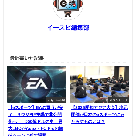
イースピ編集部
最近書いた記事
eSports市場
オリンピック
【eスポーツ】EAの買収が完
【2026愛知アジア大会】地元
了、サウジPIF主導で非公開
開催が日本のeスポーツにも
化へ！ 550億ドルの史上最
たらすものとは？
大LBOがApex・FC Proの競
技シーンに残す課題