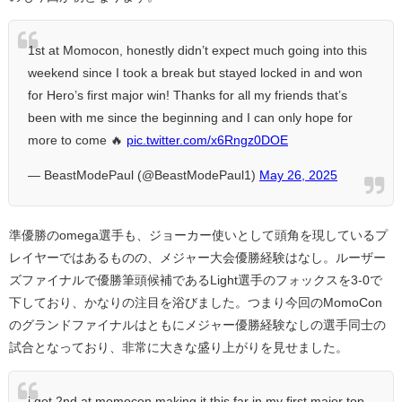
1st at Momocon, honestly didn’t expect much going into this
weekend since I took a break but stayed locked in and won
for Hero’s first major win! Thanks for all my friends that’s
been with me since the beginning and I can only hope for
more to come 🔥
pic.twitter.com/x6Rngz0DOE
— BeastModePaul (@BeastModePaul1)
May 26, 2025
準優勝のomega選手も、ジョーカー使いとして頭角を現しているプ
レイヤーではあるものの、メジャー大会優勝経験はなし。ルーザー
ズファイナルで優勝筆頭候補であるLight選手のフォックスを3-0で
下しており、かなりの注目を浴びました。つまり今回のMomoCon
のグランドファイナルはともにメジャー優勝経験なしの選手同士の
試合となっており、非常に大きな盛り上がりを見せました。
i got 2nd at momocon making it this far in my first major top