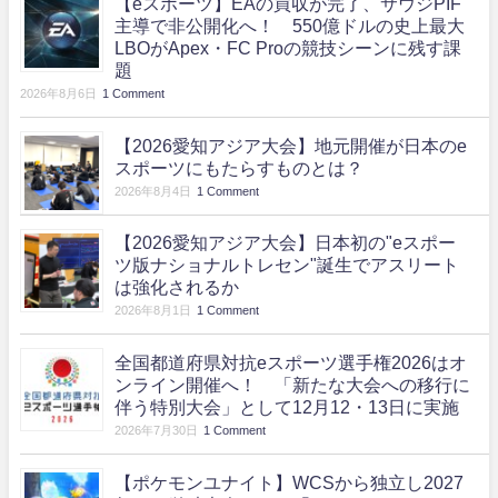
【eスポーツ】EAの買収が完了、サウジPIF
主導で非公開化へ！ 550億ドルの史上最大
LBOがApex・FC Proの競技シーンに残す課
題
2026年8月6日
1 Comment
【2026愛知アジア大会】地元開催が日本のe
スポーツにもたらすものとは？
2026年8月4日
1 Comment
【2026愛知アジア大会】日本初の"eスポー
ツ版ナショナルトレセン"誕生でアスリート
は強化されるか
2026年8月1日
1 Comment
全国都道府県対抗eスポーツ選手権2026はオ
ンライン開催へ！ 「新たな大会への移行に
伴う特別大会」として12月12・13日に実施
2026年7月30日
1 Comment
【ポケモンユナイト】WCSから独立し2027