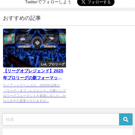
Twitterでフォローしよう
おすすめの記事
LoL プロリーグ
【リーグオブレジェンド】2025
年プロリーグの新フォーマット
が発表。新たなドラフトルール
ライアットゲームズは、2025年以降の
『リーグ・オブ・レジェンド』の新しいプ
も
ロリーグフォーマットを発表しました。か
なり大きな変更となりますが...