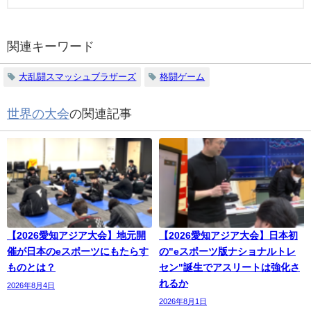
関連キーワード
大乱闘スマッシュブラザーズ
格闘ゲーム
世界の大会
の関連記事
【2026愛知アジア大会】地元開
【2026愛知アジア大会】日本初
催が日本のeスポーツにもたらす
の"eスポーツ版ナショナルトレ
ものとは？
セン"誕生でアスリートは強化さ
れるか
2026年8月4日
2026年8月1日