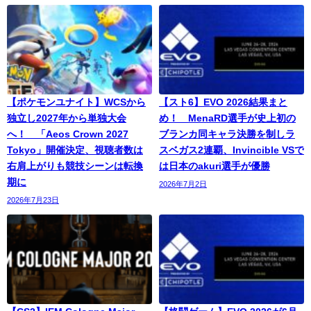
【ポケモンユナイト】WCSから
【スト6】EVO 2026結果まと
独立し2027年から単独大会
め！ MenaRD選手が史上初の
へ！ 「Aeos Crown 2027
ブランカ同キャラ決勝を制しラ
Tokyo」開催決定、視聴者数は
スベガス2連覇、Invincible VSで
右肩上がりも競技シーンは転換
は日本のakuri選手が優勝
期に
2026年7月2日
2026年7月23日