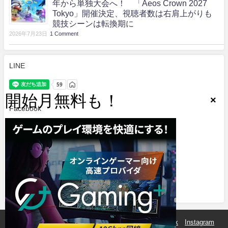
年から単独大会へ！ 「Aeos Crown 2027
Tokyo」開催決定、視聴者数は右肩上がりも
競技シーンは転換期に
2026年7月23日
1 Comment
LINE
Facebook
.
Twitter
Tweets by e_sports_spirit
eSports魂とは？
運営会社
サイトマップ
Facebook
Instagram