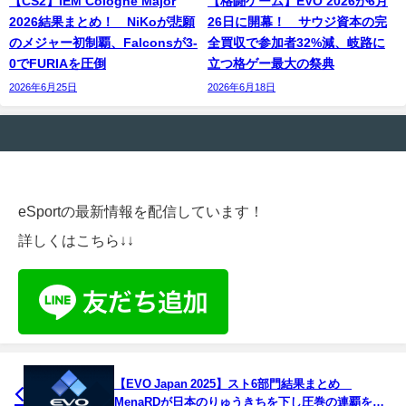
【CS2】IEM Cologne Major
【格闘ゲーム】EVO 2026が6月
2026結果まとめ！ NiKoが悲願
26日に開幕！ サウジ資本の完
のメジャー初制覇、Falconsが3-
全買収で参加者32%減、岐路に
0でFURIAを圧倒
立つ格ゲー最大の祭典
2026年6月25日
2026年6月18日
eSportの最新情報を配信しています！
詳しくはこちら↓↓
【EVO Japan 2025】スト6部門結果まとめ
MenaRDが日本のりゅうきちを下し圧巻の連覇を達