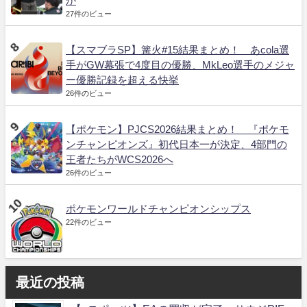
か
27件のビュー
【スマブラSP】篝火#15結果まとめ！ あcola選
手がGW幕張で4度目の優勝、MkLeo選手のメジャ
ー優勝記録を超える快挙
26件のビュー
【ポケモン】PJCS2026結果まとめ！ 『ポケモ
ンチャンピオンズ』初代日本一が決定、4部門の
王者たちがWCS2026へ
26件のビュー
ポケモンワールドチャンピオンシップス
22件のビュー
最近の投稿