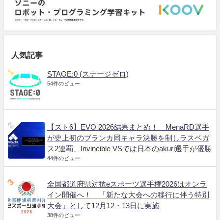
人気記事
STAGE:0 (ステージゼロ)
54件のビュー
【スト6】EVO 2026結果まとめ！ MenaRD選手
が史上初のブランカ同キャラ決勝を制しラスベガ
ス2連覇、Invincible VSでは日本のakuri選手が優勝
44件のビュー
全国都道府県対抗eスポーツ選手権2026はオンラ
イン開催へ！ 「新たな大会への移行に伴う特別
大会」として12月12・13日に実施
38件のビュー