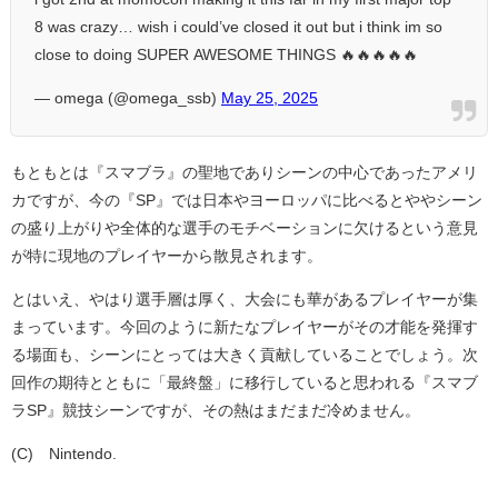
8 was crazy… wish i could’ve closed it out but i think im so
close to doing SUPER AWESOME THINGS 🔥🔥🔥🔥🔥
— omega (@omega_ssb)
May 25, 2025
もともとは『スマブラ』の聖地でありシーンの中心であったアメリ
カですが、今の『SP』では日本やヨーロッパに比べるとややシーン
の盛り上がりや全体的な選手のモチベーションに欠けるという意見
が特に現地のプレイヤーから散見されます。
とはいえ、やはり選手層は厚く、大会にも華があるプレイヤーが集
まっています。今回のように新たなプレイヤーがその才能を発揮す
る場面も、シーンにとっては大きく貢献していることでしょう。次
回作の期待とともに「最終盤」に移行していると思われる『スマブ
ラSP』競技シーンですが、その熱はまだまだ冷めません。
(C)©Nintendo.