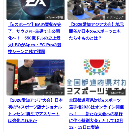
eSports市場
オリンピック
【eスポーツ】EAの買収が完
【2026愛知アジア大会】地元
了、サウジPIF主導で非公開
開催が日本のeスポーツにも
化へ！ 550億ドルの史上最
たらすものとは？
大LBOがApex・FC Proの競
技シーンに残す課題
オリンピック
日本の大会
【2026愛知アジア大会】日本
全国都道府県対抗eスポーツ
初の"eスポーツ版ナショナル
選手権2026はオンライン開催
トレセン"誕生でアスリート
へ！ 「新たな大会への移行
は強化されるか
に伴う特別大会」として12月
12・13日に実施