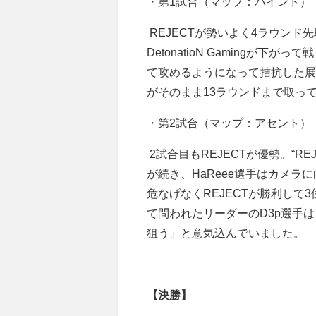
・第1試合（マップ：バインド）
REJECT
が勢いよく
4
ラウンド先
DetonatioN Gaming
が下がって戦
て攻めるようになって拮抗した展
がそのまま
13
ラウンドまで取っ
・第2試合（マップ：アセント）
2
試合目も
REJECT
が優勢。
“RE
が続き、
HaReee
選手はカメラに
危なげなく
REJECT
が勝利して
3
て問われたリーダーの
D3p
選手は
狙う」と意気込んでいました。
​【決勝】