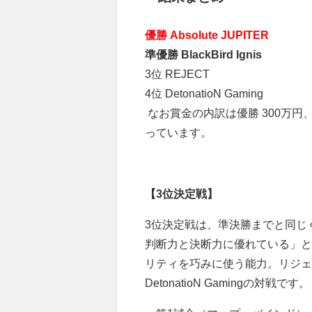
優勝 Absolute JUPITER
準優勝 BlackBird Ignis
3
位
REJECT
4
位
DetonatioN Gaming
なお賞金の内訳は優勝
300
万円
っています。
【3位決定戦】
3
位決定戦は、準決勝までと同じ
判断力と決断力に優れている」と
リティを巧みに使う能力。リジェ
DetonatioN Gaming
の対戦です。