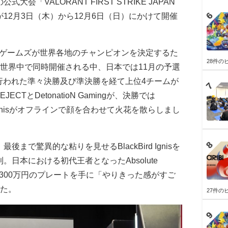
の公式大会「
VALORANT FIRST STRIKE JAPAN
が
12
月
3
日（木）から
12
月
6
日（日）にかけて開催
ゲームズが世界各地のチャンピオンを決定するた
28件の
世界中で同時開催される中、日本では
11
月の予選
行われた準々決勝及び準決勝を経て上位
4
チームが
EJECT
と
DetonatioN Gaming
が、決勝では
nis
がオフラインで顔を合わせて火花を散らしまし
後まで驚異的な粘りを見せるBlackBird Ignisを
が勝利。日本における初代王者となったAbsolute
賞金300万円のプレートを手に「やりきった感がすご
た。
27件の