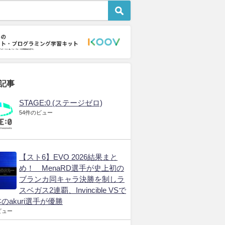
プロゲーマー
STAGE:0
世界の大
ポーツ・プレイヤー
日本一の高校生チームを
EWCがサウジアラビア
技力向上と健康の両
決める大会
から一転パリ開催に電撃
可能か
「STAGE:0」結果まと
決定
め。N高が二冠を達成
年6月13日
2026年5月21日
2026年3月18日
記事
STAGE:0 (ステージゼロ)
54件のビュー
【スト6】EVO 2026結果まと
め！ MenaRD選手が史上初の
ブランカ同キャラ決勝を制しラ
スベガス2連覇、Invincible VSで
のakuri選手が優勝
ビュー