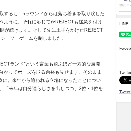
2026年
取するも、
5
ラウンドからは落ち着きを取り戻した
うように。それに応じてか
REJECT
も緩急を付け
LINE
開が続きます。そして先に王手をかけた
REJECT
てシーソーゲームを制しました。
Faceb
JECT
ランド
”
という言葉も飛ぶほど一方的な展開
.
向かってポーズを取る余裕も見せます。そのまま
Twitte
位に。来年から追われる立場になったことについ
、「来年は自分達らしさを出しつつ、
2
位・
1
位を
Tweets