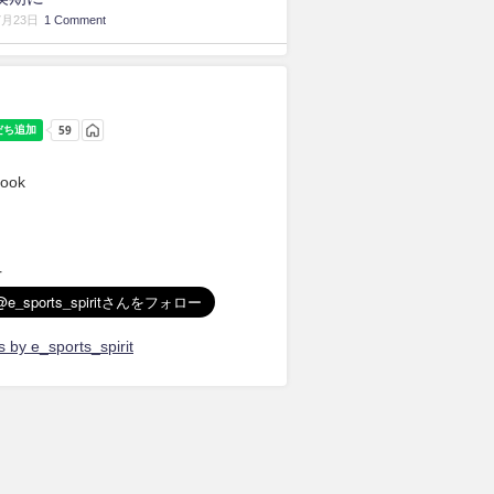
7月23日
1 Comment
ook
r
 by e_sports_spirit