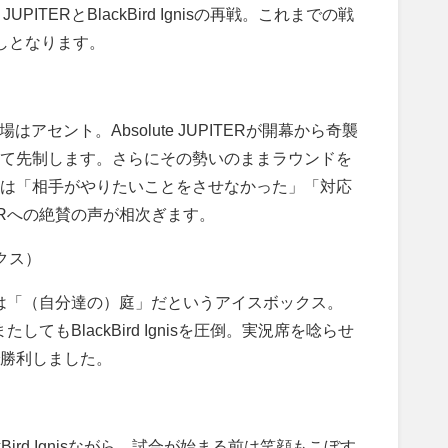
e JUPITER
と
BlackBird Ignis
の再戦。これまでの戦
しとなります。
場はアセント。
Absolute JUPITER
が開幕から奇襲
て先制します。さらにその勢いのままラウンドを
は「相手がやりたいことをさせなかった」「対応
R
への絶賛の声が相次ぎます。
クス）
は「（自分達の）庭」だというアイスボックス。
またしても
BlackBird Ignis
を圧倒。実況席を唸らせ
勝利しました。
Bird Ignis
ながら、試合が始まる前は笑顔もこぼす