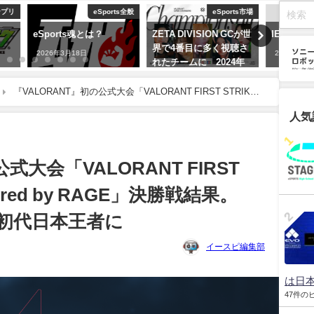
Sports全般
eSports市場
IEM
？
ZETA DIVISION GCが世
IEM
eス
界で4番目に多く視聴さ
の競
2026年3月18日
れたチームに 2024年
立は
女子eスポーツ
2026
『VALORANT』初の公式大会「VALORANT FIRST STRIKE
2026年3月19日
bsolute JUPITERが初代日本王者に
人気
式大会「VALORANT FIRST
wered by RAGE」決勝戦結果。
ERが初代日本王者に
イースピ編集部
は日本
47件の