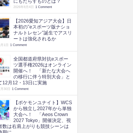
にもたらすものとは？
2026年8月4日
1 Comment
【2026愛知アジア大会】日
本初の"eスポーツ版ナショ
ナルトレセン"誕生でアスリ
ートは強化されるか
8月1日
1 Comment
全国都道府県対抗eスポー
ツ選手権2026はオンライン
開催へ！ 「新たな大会へ
の移行に伴う特別大会」と
て12月12・13日に実施
7月30日
1 Comment
【ポケモンユナイト】WCS
から独立し2027年から単独
大会へ！ 「Aeos Crown
2027 Tokyo」開催決定、視
者数は右肩上がりも競技シーンは
換期に