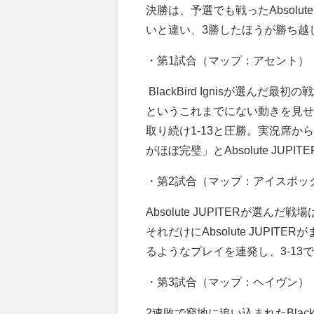
決勝は、予選でも戦った
Absolut
いと違い、
3
勝したほうが勝ち越
・第1試合（マップ：アセント）
BlackBird Ignis
が選んだ最初の戦
というこれまでにない動きを見せ
取り続け
1-13
と圧勝。実況席から
がほぼ完璧」と
Absolute JUPITE
・第2試合（マップ：アイスボッ
Absolute JUPITER
が選んだ戦場
それだけに
Absolute JUPITER
が
るようなプレイを連発し、
3-13
で
・第3試合（マップ：ヘイヴン）
2
連敗で窮地に追い込まれた
Black