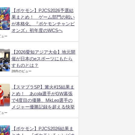
【ポケモン】PJCS2026予選結
果まとめ！ ゲーム部門の戦い
が本格化、『ポケモンチャンピ
オンズ』初年度のWCSへ
ビュー
【2026愛知アジア大会】地元開
催が日本のeスポーツにもたら
すものとは？
28件のビュー
【スマブラSP】篝火#15結果ま
とめ！ あcola選手がGW幕張
で4度目の優勝、MkLeo選手の
メジャー優勝記録を超える快挙
ビュー
【ポケモン】PJCS2026結果ま