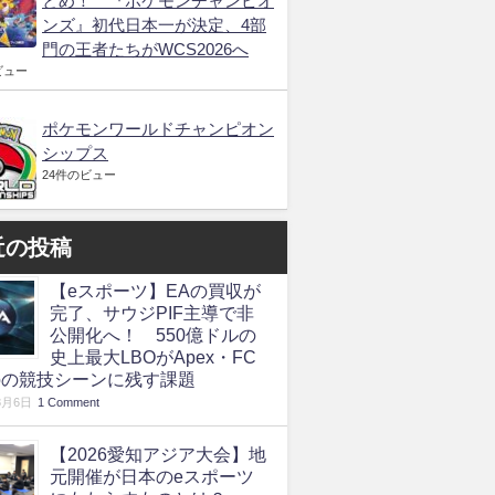
とめ！ 『ポケモンチャンピオ
ンズ』初代日本一が決定、4部
門の王者たちがWCS2026へ
ビュー
ポケモンワールドチャンピオン
シップス
24件のビュー
近の投稿
【eスポーツ】EAの買収が
完了、サウジPIF主導で非
公開化へ！ 550億ドルの
史上最大LBOがApex・FC
roの競技シーンに残す課題
8月6日
1 Comment
【2026愛知アジア大会】地
元開催が日本のeスポーツ