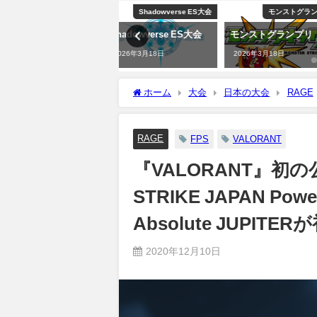
Shadowverse ES大会
モンストグランプリ
e
Shadowverse ES大会
モンストグランプリ
eSports魂とは
2026年3月18日
2026年3月18日
2026年3月18日
ホーム
大会
日本の大会
RAGE
JAPAN Powered by RAGE」決勝戦結果。 A
RAGE
FPS
VALORANT
『VALORANT』初の公
STRIKE JAPAN Po
Absolute JUPIT
2020年12月10日