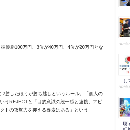
2026年
、準優勝
100
万円、
3
位が
40
万円、
4
位が
20
万円とな
し
2026年
く
2
勝したほうが勝ち越しというルール。「個人の
いう
REJECT
と「目的意識の統一感と連携、アビ
クトの攻撃力を抑える要素はある」という
聴
転