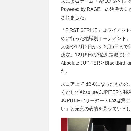
ズによるゲーム『
VALORANT
』
Powered by RAGE
」の決勝大会
されました。
「
FIRST STRIKE
」はライアット
めに行った地域別トーナメント。
大会や
12
月
3
日から
12
月
5
日まで
決定。
12
月
6
日の
3
位決定戦では
R
Absolute JUPITER
と
BlackBird Ig
た。
スコア上では3-0になったものの、最
くだしてAbsolute JUPITER
JUPITERのリーダー・Lazは
い」と充実の表情を見せていまし