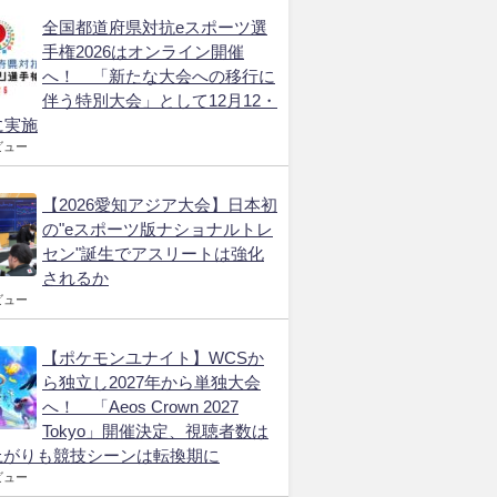
全国都道府県対抗eスポーツ選
手権2026はオンライン開催
へ！ 「新たな大会への移行に
伴う特別大会」として12月12・
に実施
ビュー
【2026愛知アジア大会】日本初
の"eスポーツ版ナショナルトレ
セン"誕生でアスリートは強化
されるか
ビュー
【ポケモンユナイト】WCSか
ら独立し2027年から単独大会
へ！ 「Aeos Crown 2027
Tokyo」開催決定、視聴者数は
上がりも競技シーンは転換期に
ビュー