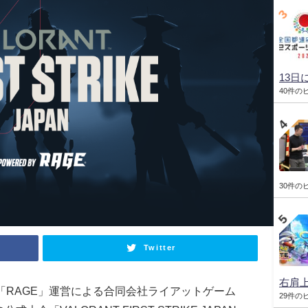
13日
40件の
30件の
Twitter
右肩
「
RAGE
」運営による合同会社ライアットゲーム
29件の