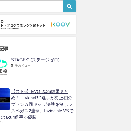
eSports市場
Fortnite World Cup
Rainbow Six Siege プロリー
ドバタ会議】
Fortnite World Cup
Rainbow Six Siege プ
（MOBA）の観方が
リーグ
2026年3月18日
らない？
2026年3月18日
年3月18日
記事
STAGE:0 (ステージゼロ)
54件のビュー
【スト6】EVO 2026結果まと
め！ MenaRD選手が史上初の
ブランカ同キャラ決勝を制しラ
スベガス2連覇、Invincible VSで
のakuri選手が優勝
ビュー