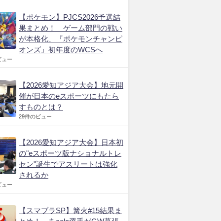
【ポケモン】PJCS2026予選結
果まとめ！ ゲーム部門の戦い
が本格化、『ポケモンチャンピ
オンズ』初年度のWCSへ
ビュー
【2026愛知アジア大会】地元開
催が日本のeスポーツにもたら
すものとは？
29件のビュー
【2026愛知アジア大会】日本初
の"eスポーツ版ナショナルトレ
セン"誕生でアスリートは強化
されるか
ビュー
【スマブラSP】篝火#15結果ま