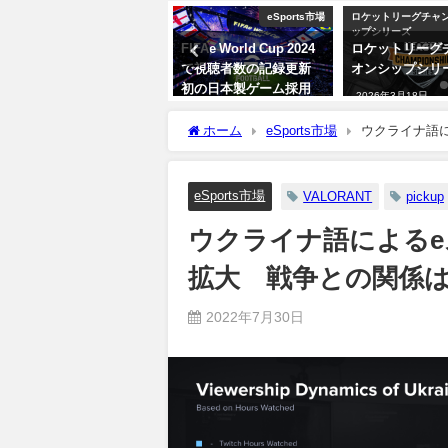
eSports市場
eSports市場
ロケットリーグチャ
ップシリーズ
サウジアラビア資本が
FIFAe World Cup 2024
ロケットリーグ
550億ドルでElectronic
で視聴者数の記録更新
オンシップシリ
Artsを買収！ 加速する
初の日本製ゲーム採用
2026年3月18日
オイルマネーのeスポー
2026年3月19日
ツ投資
ホーム
eSports市場
ウクライナ語
2026年3月19日
eSports市場
VALORANT
pickup
ウクライナ語による
拡大 戦争との関係
2022年7月30日