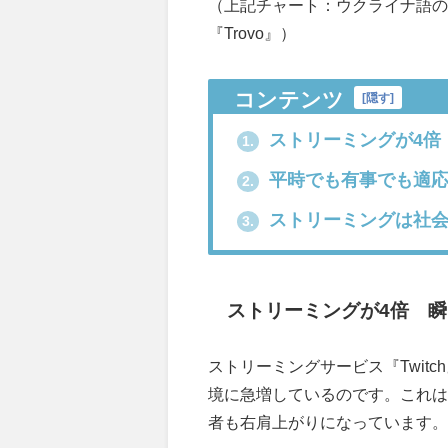
（上記チャート：ウクライナ語のス
『Trovo』）
コンテンツ
[
隠す
]
ストリーミングが4倍
1.
平時でも有事でも適応
2.
ストリーミングは社会
3.
ストリーミングが4倍 瞬
ストリーミングサービス『Twitc
境に急増しているのです。これは
者も右肩上がりになっています。