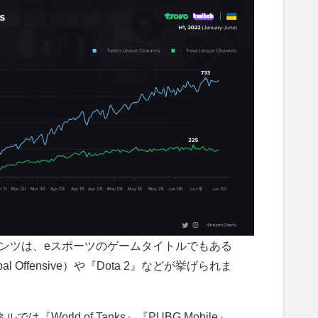
ンテンツは、eスポーツのゲームタイトルでもある
Global Offensive）や『Dota 2』などが挙げられま
『World of Tanks』『PUBG Mobile』