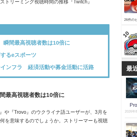
トリーミング視聴時間の推移『Twitch』
26件の
 瞬間最高視聴者数は10倍に
するeスポーツ
インフラ 経済活動や募金活動に活路
最
間最高視聴者数は10倍に
P
h』や『Trovo』のウクライナ語ユーザーが、3月を
2026年
何を意味するのでしょうか。ストリーマーも視聴