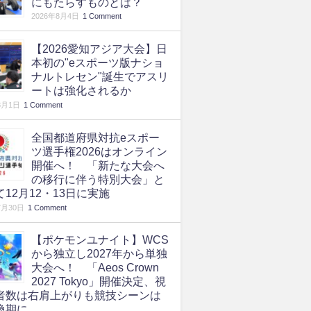
にもたらすものとは？
2026年8月4日
1 Comment
【2026愛知アジア大会】日
本初の"eスポーツ版ナショ
ナルトレセン"誕生でアスリ
ートは強化されるか
8月1日
1 Comment
全国都道府県対抗eスポー
ツ選手権2026はオンライン
開催へ！ 「新たな大会へ
の移行に伴う特別大会」と
て12月12・13日に実施
7月30日
1 Comment
【ポケモンユナイト】WCS
から独立し2027年から単独
大会へ！ 「Aeos Crown
2027 Tokyo」開催決定、視
者数は右肩上がりも競技シーンは
換期に