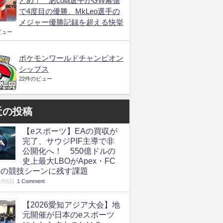
とめ！ あcola選手がGW幕張
で4度目の優勝、MkLeo選手の
メジャー優勝記録を超える快挙
ビュー
ポケモンワールドチャンピオン
シップス
22件のビュー
近の投稿
【eスポーツ】EAの買収が
完了、サウジPIF主導で非
公開化へ！ 550億ドルの
史上最大LBOがApex・FC
roの競技シーンに残す課題
8月6日
1 Comment
【2026愛知アジア大会】地
元開催が日本のeスポーツ