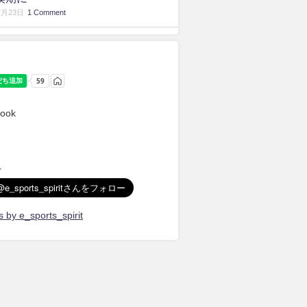
7月23日
1 Comment
ook
r
 by e_sports_spirit