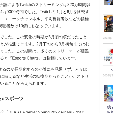
ナ語によるTwitchのストリーミングは320万時間以
4万9000時間でした。Twitchの 1月と6月を比較す
、ユニークチャンネル、平均視聴者数などの指標
視聴者数は10倍にもなっています。
でした。この変化の時期が3月初旬頃だったこと
2026年
とが推測できます。2月下旬から3月初旬まではむ
ました。この期間は、多くのストリーマーが避難
Esports Charts』は指摘しています。
するのか長期化するのか誰にも見通せず、人々は
し
に備えるなど生活の転換期だったことが、ストリ
2026年
いることが考えられます。
るeスポーツ
聴
BLAST Premier Spring 2022 Finals」では、
転