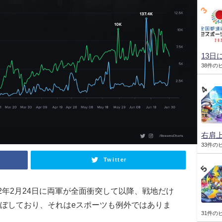
13日
38件の
右肩
33件の
Twitter
2年2月24日に両軍が全面衝突して以降、戦地だけ
ぼしており、それはeスポーツも例外ではありま
31件の