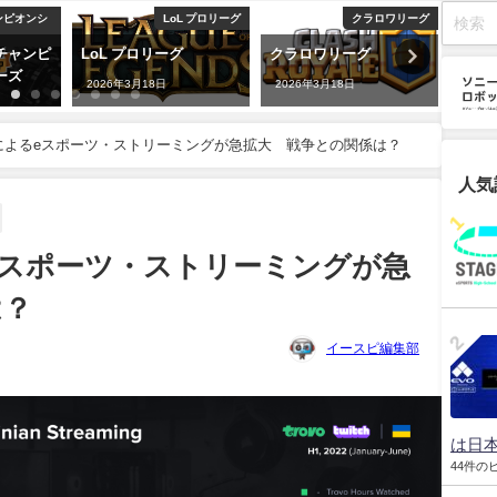
ンピオンシ
LoL プロリーグ
クラロワリーグ
チャンピ
LoL プロリーグ
クラロワリーグ
【E
ーズ
LoL
2026年3月18日
2026年3月18日
わか
2026
によるeスポーツ・ストリーミングが急拡大 戦争との関係は？
人気
eスポーツ・ストリーミングが急
は？
イースピ編集部
は日本
44件の