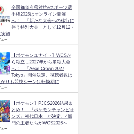
全国都道府県対抗eスポーツ選
手権2026はオンライン開催
へ！ 「新たな大会への移行に
伴う特別大会」として12月12・
に実施
ビュー
【ポケモンユナイト】WCSか
ら独立し2027年から単独大会
へ！ 「Aeos Crown 2027
Tokyo」開催決定、視聴者数は
上がりも競技シーンは転換期に
ビュー
【ポケモン】PJCS2026結果ま
とめ！ 『ポケモンチャンピオ
ンズ』初代日本一が決定、4部
門の王者たちがWCS2026へ
ビュー