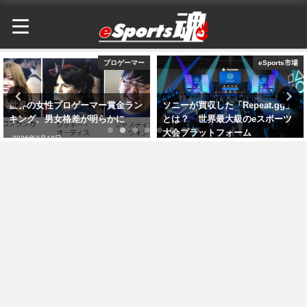
eSports市場
eSports市場
ソニーが買収した「Repeat.gg」
2024年の賞金総額トップ35億円超
とは？ 世界最大級のeスポーツ
のeスポーツゲームは？ ランキ
大会プラットフォーム
ング発表
2026年3月19日
2026年3月19日