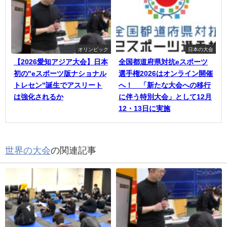
オリンピック
日本の大会
【2026愛知アジア大会】日本
全国都道府県対抗eスポーツ
初の"eスポーツ版ナショナル
選手権2026はオンライン開催
トレセン"誕生でアスリート
へ！ 「新たな大会への移行
は強化されるか
に伴う特別大会」として12月
12・13日に実施
世界の大会
の関連記事