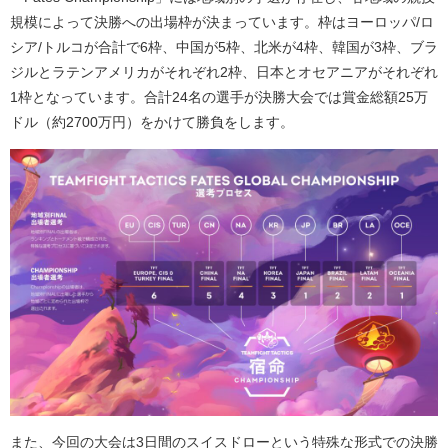
規模によって決勝への出場枠が決まっています。枠はヨーロッパ
/
ロ
シア
/
トルコが合計で
6
枠、中国が
5
枠、北米が
4
枠、韓国が
3
枠、ブラ
ジルとラテンアメリカがそれぞれ
2
枠、日本とオセアニアがそれぞれ
1
枠となっています。合計
24
名の選手が決勝大会では賞金総額
25
万
ドル（約
2700
万円）をかけて勝負をします。
また、今回の大会は
3
日間のスイスドローという特殊な形式での決勝