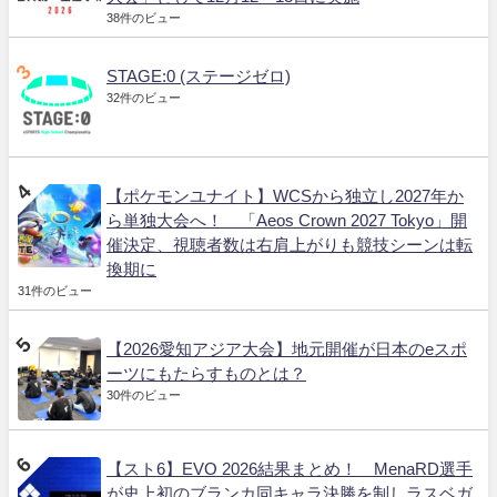
38件のビュー
STAGE:0 (ステージゼロ)
32件のビュー
【ポケモンユナイト】WCSから独立し2027年か
ら単独大会へ！ 「Aeos Crown 2027 Tokyo」開
催決定、視聴者数は右肩上がりも競技シーンは転
換期に
31件のビュー
【2026愛知アジア大会】地元開催が日本のeスポ
ーツにもたらすものとは？
30件のビュー
【スト6】EVO 2026結果まとめ！ MenaRD選手
が史上初のブランカ同キャラ決勝を制しラスベガ