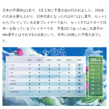
日本の予選枠は
1
名で、
3
月上旬に予選大会が行われました。
256
名
の大会を勝ち上がり、日本代表となったのはやつはし選手。セット
1
からプレイしている古参プレイヤーであり、セット
4
ではラダーで日
本一を取っているプレイヤーです。予選
2
位であったぬこ丸選手や
title
選手とはそれぞれ
1
点差という、非常に白熱した予選大会でし
た。