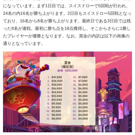
になっています。まず
1
日目では、スイスドローで
5
回戦が行われ、
24
名の内
16
名が勝ち上がります。
2
日目もスイスドロー
5
回戦となっ
ており、
16
名から
8
名が勝ち上がります。最終日である
3
日目では残
った
8
名が連戦。最初に勝ち点を
18
点獲得し、そこからさらに
1
勝し
たプレイヤーが優勝となります。なお、賞金の内訳は以下の画像の
通りとなっています。