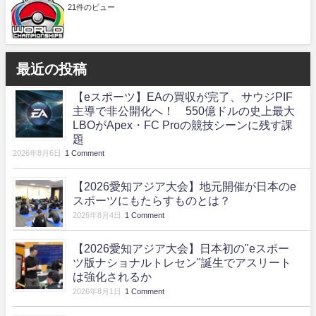
21件のビュー
最近の投稿
【eスポーツ】EAの買収が完了、サウジPIF
主導で非公開化へ！ 550億ドルの史上最大
LBOがApex・FC Proの競技シーンに残す課
題
2026年8月6日
1 Comment
【2026愛知アジア大会】地元開催が日本のe
スポーツにもたらすものとは？
2026年8月4日
1 Comment
【2026愛知アジア大会】日本初の"eスポー
ツ版ナショナルトレセン"誕生でアスリート
は強化されるか
2026年8月1日
1 Comment