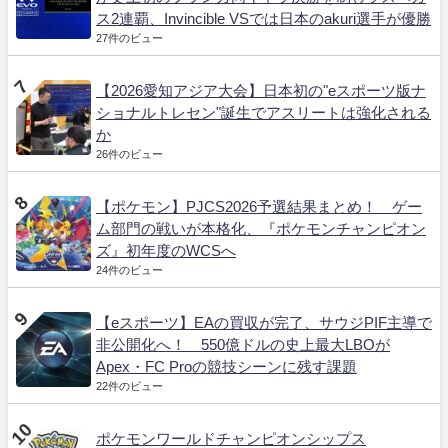
ス2連覇、Invincible VSでは日本のakuri選手が優勝
27件のビュー
【2026愛知アジア大会】日本初の"eスポーツ版ナ
ショナルトレセン"誕生でアスリートは強化される
か
26件のビュー
【ポケモン】PJCS2026予選結果まとめ！ ゲー
ム部門の戦いが本格化、『ポケモンチャンピオン
ズ』初年度のWCSへ
24件のビュー
【eスポーツ】EAの買収が完了、サウジPIF主導で
非公開化へ！ 550億ドルの史上最大LBOが
Apex・FC Proの競技シーンに残す課題
22件のビュー
ポケモンワールドチャンピオンシップス