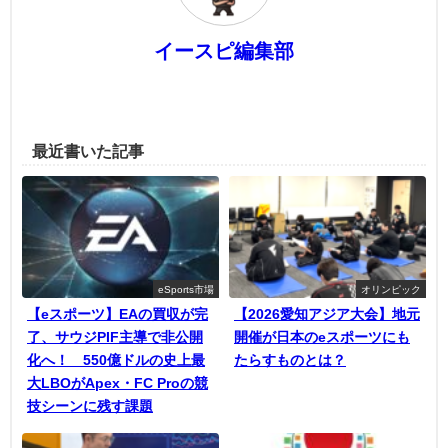
イースピ編集部
最近書いた記事
eSports市場
オリンピック
【eスポーツ】EAの買収が完
【2026愛知アジア大会】地元
了、サウジPIF主導で非公開
開催が日本のeスポーツにも
化へ！ 550億ドルの史上最
たらすものとは？
大LBOがApex・FC Proの競
技シーンに残す課題