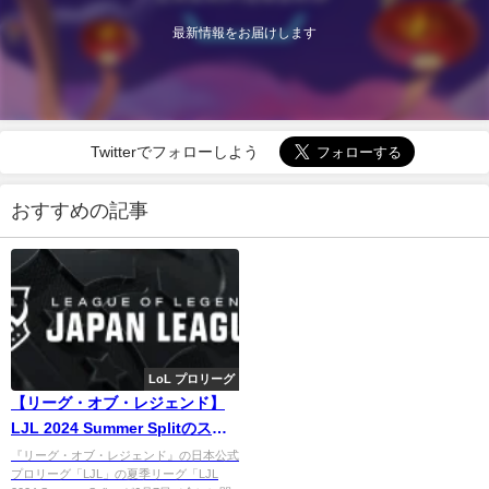
最新情報をお届けします
Twitterでフォローしよう
おすすめの記事
LoL プロリーグ
【リーグ・オブ・レジェンド】
LJL 2024 Summer Splitのスケ
ジュールが発表。PCSと世界大
『リーグ・オブ・レジェンド』の日本公式
プロリーグ「LJL」の夏季リーグ「LJL
会出場に向けて重要な夏シーズ