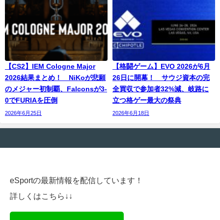
【CS2】IEM Cologne Major
【格闘ゲーム】EVO 2026が6月
2026結果まとめ！ NiKoが悲願
26日に開幕！ サウジ資本の完
のメジャー初制覇、Falconsが3-
全買収で参加者32%減、岐路に
0でFURIAを圧倒
立つ格ゲー最大の祭典
2026年6月25日
2026年6月18日
eSportの最新情報を配信しています！
詳しくはこちら↓↓