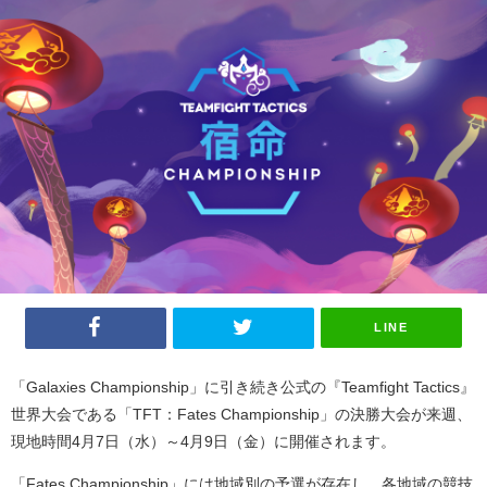
LINE
「
Galaxies Championship
」に引き続き公式の『
Teamfight Tactics
』
世界大会である「
TFT
：
Fates Championship
」の決勝大会が来週、
現地時間
4
月
7
日（水）～
4
月
9
日（金）に開催されます。
「
Fates Championship
」には地域別の予選が存在し、各地域の競技