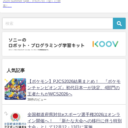
2024 Summer Split」が6月7日（金）に開
ン
幕し...
人気記事
【ポケモン】PJCS2026結果まとめ！ 『ポケモ
ンチャンピオンズ』初代日本一が決定、4部門の
王者たちがWCS2026へ
38件のビュー
全国都道府県対抗eスポーツ選手権2026はオンラ
イン開催へ！ 「新たな大会への移行に伴う特別
大会」として12月12・13日に実施