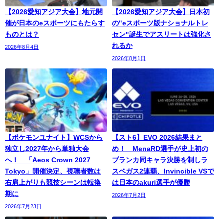
【2026愛知アジア大会】地元開
【2026愛知アジア大会】日本初
催が日本のeスポーツにもたらす
の"eスポーツ版ナショナルトレ
ものとは？
セン"誕生でアスリートは強化さ
れるか
2026年8月4日
2026年8月1日
【ポケモンユナイト】WCSから
【スト6】EVO 2026結果まと
独立し2027年から単独大会
め！ MenaRD選手が史上初の
へ！ 「Aeos Crown 2027
ブランカ同キャラ決勝を制しラ
Tokyo」開催決定、視聴者数は
スベガス2連覇、Invincible VSで
右肩上がりも競技シーンは転換
は日本のakuri選手が優勝
期に
2026年7月2日
2026年7月23日