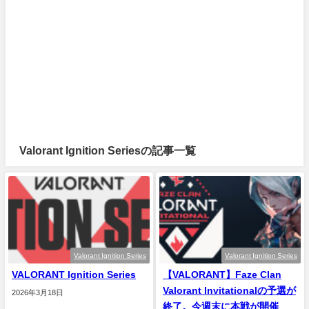
Valorant Ignition Seriesの記事一覧
Valorant Ignition Series
Valorant Ignition Series
VALORANT Ignition Series
【VALORANT】Faze Clan
Valorant Invitationalの予選が
2026年3月18日
終了。今週末に本戦が開催