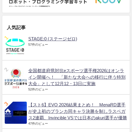
人気記事
STAGE:0 (ステージゼロ)
57件のビュー
全国都道府県対抗eスポーツ選手権2026はオンラ
イン開催へ！ 「新たな大会への移行に伴う特別
大会」として12月12・13日に実施
52件のビュー
【スト6】EVO 2026結果まとめ！ MenaRD選手
が史上初のブランカ同キャラ決勝を制しラスベガ
ス2連覇、Invincible VSでは日本のakuri選手が優勝
47件のビュー