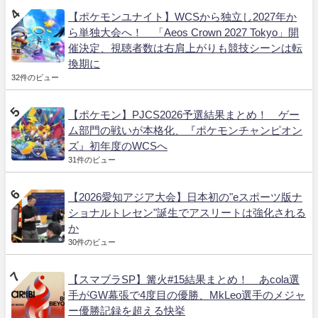
【ポケモンユナイト】WCSから独立し2027年か
ら単独大会へ！ 「Aeos Crown 2027 Tokyo」開
催決定、視聴者数は右肩上がりも競技シーンは転
換期に
32件のビュー
【ポケモン】PJCS2026予選結果まとめ！ ゲー
ム部門の戦いが本格化、『ポケモンチャンピオン
ズ』初年度のWCSへ
31件のビュー
【2026愛知アジア大会】日本初の"eスポーツ版ナ
ショナルトレセン"誕生でアスリートは強化される
か
30件のビュー
【スマブラSP】篝火#15結果まとめ！ あcola選
手がGW幕張で4度目の優勝、MkLeo選手のメジャ
ー優勝記録を超える快挙