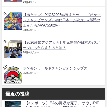
29件のビュー
【ポケモン】PJCS2026結果まとめ！ 『ポケモ
ンチャンピオンズ』初代日本一が決定、4部門の
王者たちがWCS2026へ
28件のビュー
【2026愛知アジア大会】地元開催が日本のeスポ
ーツにもたらすものとは？
28件のビュー
ポケモンワールドチャンピオンシップス
25件のビュー
最近の投稿
【eスポーツ】EAの買収が完了、サウジPIF