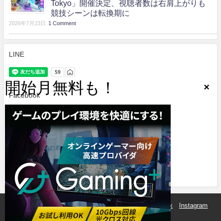
Tokyo」開催決定、視聴者数は右肩上がりも
競技シーンは転換期に
2026年7月23日
1 Comment
LINE
Facebook
.
Twitter
Tweets by e_sports_spirit
eSports魂とは？
運営会社
サイトマップ
Facebook
Instagram
Twitter
LINE