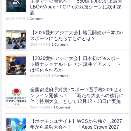
主導で非公開化へ！ 550億ドルの史上最大
LBOがApex・FC Proの競技シーンに残す課
題
2026年8月6日
1 Comment
【2026愛知アジア大会】地元開催が日本のe
スポーツにもたらすものとは？
2026年8月4日
1 Comment
【2026愛知アジア大会】日本初の"eスポー
ツ版ナショナルトレセン"誕生でアスリート
は強化されるか
2026年8月1日
1 Comment
全国都道府県対抗eスポーツ選手権2026はオ
ンライン開催へ！ 「新たな大会への移行に
伴う特別大会」として12月12・13日に実施
2026年7月30日
1 Comment
【ポケモンユナイト】WCSから独立し2027
年から単独大会へ！ 「Aeos Crown 2027