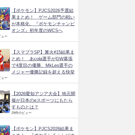
【ポケモン】PJCS2026予選結
果まとめ！ ゲーム部門の戦い
が本格化、『ポケモンチャンピ
オンズ』初年度のWCSへ
ビュー
【スマブラSP】篝火#15結果ま
とめ！ あcola選手がGW幕張
で4度目の優勝、MkLeo選手の
メジャー優勝記録を超える快挙
ビュー
【2026愛知アジア大会】地元開
催が日本のeスポーツにもたら
すものとは？
29件のビュー
【ポケモン】PJCS2026結果ま