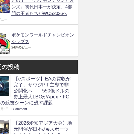
とめ！ 『ポケモンチャンピオ
ンズ』初代日本一が決定、4部
門の王者たちがWCS2026へ
ビュー
ポケモンワールドチャンピオン
シップス
24件のビュー
近の投稿
【eスポーツ】EAの買収が
完了、サウジPIF主導で非
公開化へ！ 550億ドルの
史上最大LBOがApex・FC
roの競技シーンに残す課題
8月6日
1 Comment
【2026愛知アジア大会】地
元開催が日本のeスポーツ