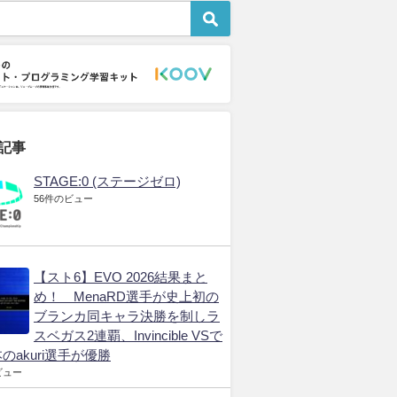
世界の大会
プロゲーマー
eSports市
Cがサウジアラビア
英語はプロゲーマーに必
2024年の賞金総額トッ
一転パリ開催に電撃
須のスキル ゲームを通
プ35億円超のeスポーツ
じて学ぶ英会話
ゲームは？ ランキング
発表
年5月21日
2026年3月19日
2026年3月19日
記事
STAGE:0 (ステージゼロ)
56件のビュー
【スト6】EVO 2026結果まと
め！ MenaRD選手が史上初の
ブランカ同キャラ決勝を制しラ
スベガス2連覇、Invincible VSで
のakuri選手が優勝
ビュー