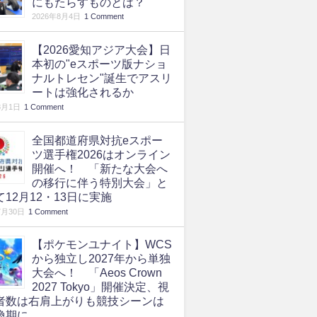
にもたらすものとは？
2026年8月4日
1 Comment
【2026愛知アジア大会】日
本初の"eスポーツ版ナショ
ナルトレセン"誕生でアスリ
ートは強化されるか
8月1日
1 Comment
全国都道府県対抗eスポー
ツ選手権2026はオンライン
開催へ！ 「新たな大会へ
の移行に伴う特別大会」と
て12月12・13日に実施
7月30日
1 Comment
【ポケモンユナイト】WCS
から独立し2027年から単独
大会へ！ 「Aeos Crown
2027 Tokyo」開催決定、視
者数は右肩上がりも競技シーンは
換期に