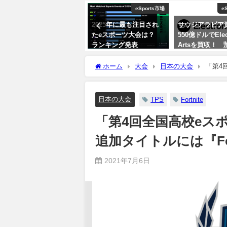
eSports市場
eSports市場
VALORANT Champ
2025年に最も注目され
サウジアラビア資本が
VALORANT Cha
たeスポーツ大会は？
550億ドルでElectronic
Tour
ランキング発表
Artsを買収！ 加速する
2026年3月18日
オイルマネーのeスポー
2026年3月19日
ツ投資
ホーム
大会
日本の大会
「第4
『Fortnite』
2026年3月19日
日本の大会
TPS
Fortnite
「第4回全国高校eス
追加タイトルには『For
2021年7月6日