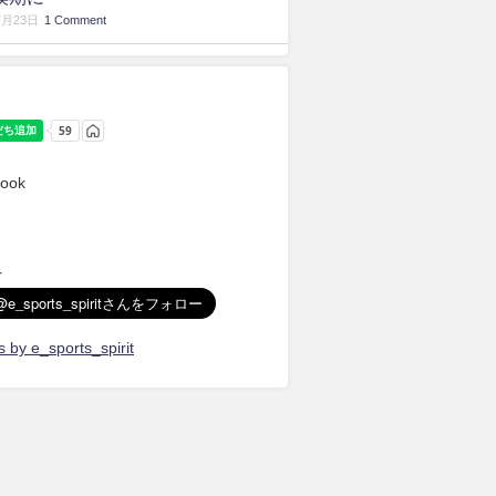
7月23日
1 Comment
ook
r
 by e_sports_spirit