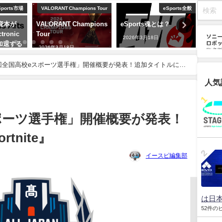
ions Tour
eSports全般
EVO
mpions
eSports魂とは？
EVO
EW
から
2026年3月18日
2026年3月18日
決定
2026
回全国高校eスポーツ選手権」開催概要が発表！追加タイトルには
人気
ポーツ選手権」開催概要が発表！
tnite』
イースピ編集部
は日本
52件の