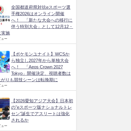
全国都道府県対抗eスポーツ選
手権2026はオンライン開催
へ！ 「新たな大会への移行に
伴う特別大会」として12月12・
に実施
ビュー
【ポケモンユナイト】WCSか
ら独立し2027年から単独大会
へ！ 「Aeos Crown 2027
Tokyo」開催決定、視聴者数は
上がりも競技シーンは転換期に
ビュー
【2026愛知アジア大会】日本初
の"eスポーツ版ナショナルトレ
セン"誕生でアスリートは強化
されるか
ビュー