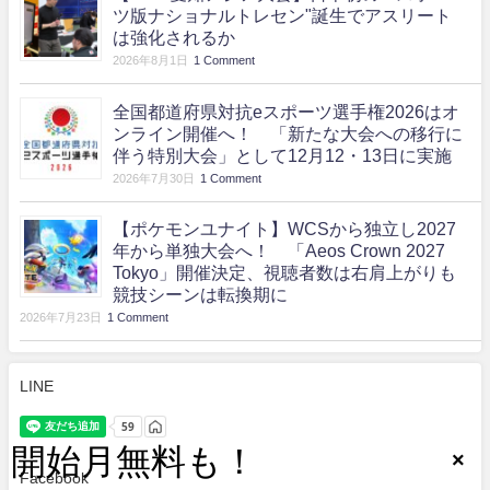
ツ版ナショナルトレセン"誕生でアスリート
は強化されるか
2026年8月1日
1 Comment
全国都道府県対抗eスポーツ選手権2026はオ
ンライン開催へ！ 「新たな大会への移行に
伴う特別大会」として12月12・13日に実施
2026年7月30日
1 Comment
【ポケモンユナイト】WCSから独立し2027
年から単独大会へ！ 「Aeos Crown 2027
Tokyo」開催決定、視聴者数は右肩上がりも
競技シーンは転換期に
2026年7月23日
1 Comment
LINE
Facebook