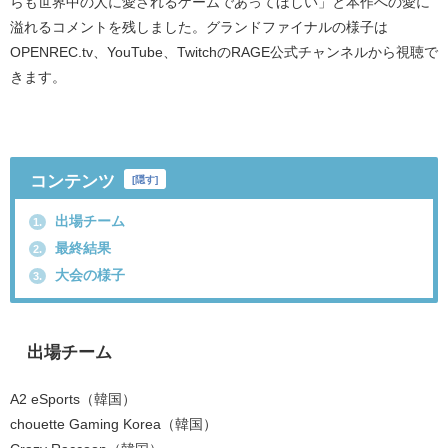
らも世界中の人に愛されるゲームであってほしい」と本作への愛に
溢れるコメントを残しました。グランドファイナルの様子は
OPENREC.tv
、
YouTube
、
Twitch
の
RAGE
公式チャンネルから視聴で
きます。
コンテンツ
[
隠す
]
出場チーム
1.
最終結果
2.
大会の様子
3.
出場チーム
A2 eSports
（韓国）
chouette Gaming Korea
（韓国）