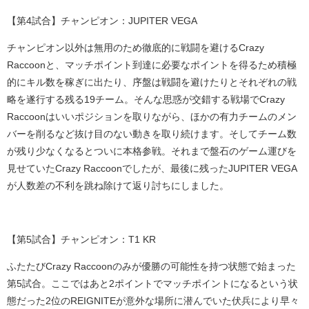
【第
4
試合】チャンピオン：
JUPITER VEGA
チャンピオン以外は無用のため徹底的に戦闘を避ける
Crazy
Raccoon
と、マッチポイント到達に必要なポイントを得るため積極
的にキル数を稼ぎに出たり、序盤は戦闘を避けたりとそれぞれの戦
略を遂行する残る
19
チーム。そんな思惑が交錯する戦場で
Crazy
Raccoon
はいいポジションを取りながら、ほかの有力チームのメン
バーを削るなど抜け目のない動きを取り続けます。そしてチーム数
が残り少なくなるとついに本格参戦。それまで盤石のゲーム運びを
見せていた
Crazy Raccoon
でしたが、最後に残った
JUPITER VEGA
が人数差の不利を跳ね除けて返り討ちにしました。
【第
5
試合】チャンピオン：
T1 KR
ふたたび
Crazy Raccoon
のみが優勝の可能性を持つ状態で始まった
第
5
試合。ここではあと
2
ポイントでマッチポイントになるという状
態だった
2
位の
REIGNITE
が意外な場所に潜んでいた伏兵により早々