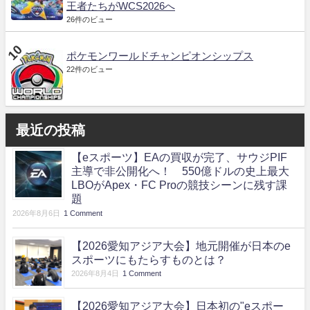
王者たちがWCS2026へ
26件のビュー
ポケモンワールドチャンピオンシップス
22件のビュー
最近の投稿
【eスポーツ】EAの買収が完了、サウジPIF
主導で非公開化へ！ 550億ドルの史上最大
LBOがApex・FC Proの競技シーンに残す課
題
2026年8月6日
1 Comment
【2026愛知アジア大会】地元開催が日本のe
スポーツにもたらすものとは？
2026年8月4日
1 Comment
【2026愛知アジア大会】日本初の"eスポー