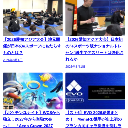
【2026愛知アジア大会】地元開
【2026愛知アジア大会】日本初
催が日本のeスポーツにもたらす
の"eスポーツ版ナショナルトレ
ものとは？
セン"誕生でアスリートは強化さ
れるか
2026年8月4日
2026年8月1日
【ポケモンユナイト】WCSから
【スト6】EVO 2026結果まと
独立し2027年から単独大会
め！ MenaRD選手が史上初の
へ！ 「Aeos Crown 2027
ブランカ同キャラ決勝を制しラ