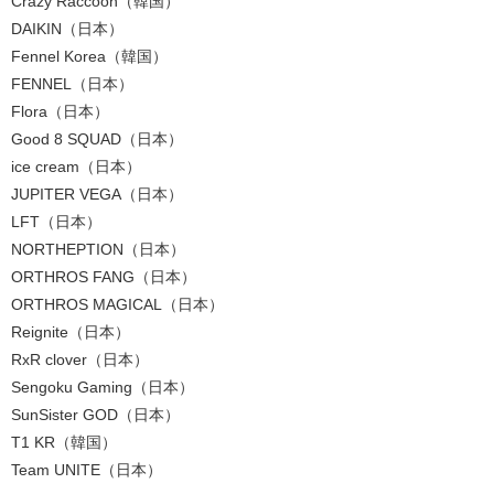
Crazy Raccoon
（韓国）
DAIKIN
（日本）
Fennel Korea
（韓国）
FENNEL
（日本）
Flora
（日本）
Good 8 SQUAD
（日本）
ice cream
（日本）
JUPITER VEGA
（日本）
LFT
（日本）
NORTHEPTION
（日本）
ORTHROS FANG
（日本）
ORTHROS MAGICAL
（日本）
Reignite
（日本）
RxR clover
（日本）
Sengoku Gaming
（日本）
SunSister GOD
（日本）
T1 KR
（韓国）
Team UNITE
（日本）