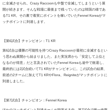
に全滅させられ、
Crazy Raccoon
も中盤で全滅してしまうという展
開が続きます。そんな戦場に最後まで残っていたのは韓国の雄であ
る
T1 KR
。その裏で着実にポイントを稼いでいた
Fennel Korea
がマ
ッチポイントに到達します。
【第
6
試合】チャンピオン：
T1 KR
第
6
試合は優勝の可能性を持つ
Crazy Raccoon
が最初に全滅するとい
う思わぬ展開から始まりました。また実況席から「安定して上位と
なるのが得意」だと言及されていた
Fennel Korea
も途中で敗退し、
最終的には
2
試合続いて
T1 KR
がチャンピオンに。この試合の結果、
前述の
2
チームに加えて
T1 KR
や
Flora
、
Reignite
がマッチポイントに
到達しました。
【第
7
試合】チャンピオン：
Fennel Korea
ほかのマッチポイント到達チームが脱落する中、第
7
試合で唯一終盤