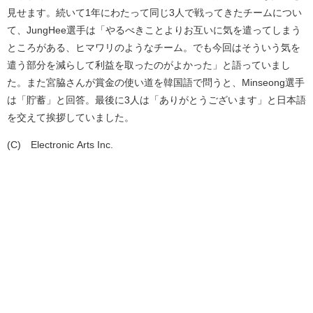
見せます。続いて
1
年にわたって同じ
3
人で戦ってきたチームについ
て、
JungHee
選手は「やるべきことよりお互いに気を遣ってしまう
ところがある、ヒマワリのようなチーム。でも今回はそういう気を
遣う部分を減らして利益を取ったのがよかった」と語っていまし
た。また宮脇さんが賞金の使い道を韓国語で問うと、
Minseong
選手
は「貯蓄」と回答。最後に
3
人は「ありがとうございます」と日本語
を交えて挨拶していました。
(C)
©Electronic Arts Inc.