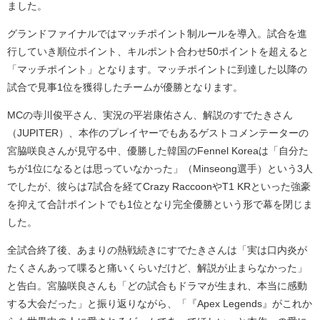
ました。
グランドファイナルではマッチポイント制ルールを導入。試合を進
行していき順位ポイント、キルポント合わせ
50
ポイントを超えると
「マッチポイント」となります。マッチポイントに到達した以降の
試合で見事
1
位を獲得したチームが優勝となります。
MC
の寺川俊平さん、実況の平岩康佑さん、解説のすでたきさん
（
JUPITER
）、本作のプレイヤーでもあるゲストコメンテーターの
宮脇咲良さんが見守る中、優勝した韓国の
Fennel Korea
は「自分た
ちが
1
位になるとは思っていなかった」（
Minseong
選手）という
3
人
でしたが、彼らは
7
試合を経て
Crazy Raccoon
や
T1 KR
といった強豪
を抑えて合計ポイントでも
1
位となり完全優勝という形で幕を閉じま
した。
全試合終了後、あまりの熱戦続きにすでたきさんは「実は口内炎が
たくさんあって喋ると痛いくらいだけど、解説が止まらなかった」
と告白。宮脇咲良さんも「どの試合もドラマが生まれ、本当に感動
する大会だった」と振り返りながら、「『
Apex Legends
』がこれか