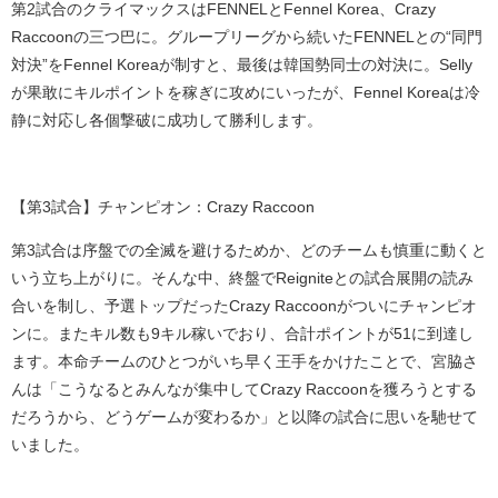
第
2
試合のクライマックスは
FENNEL
と
Fennel Korea
、
Crazy
Raccoon
の三つ巴に。グループリーグから続いた
FENNEL
との
“
同門
対決
”
を
Fennel Korea
が制すと、最後は韓国勢同士の対決に。
Selly
が果敢にキルポイントを稼ぎに攻めにいったが、
Fennel Korea
は冷
静に対応し各個撃破に成功して勝利します。
【第
3
試合】チャンピオン：
Crazy Raccoon
第
3
試合は序盤での全滅を避けるためか、どのチームも慎重に動くと
いう立ち上がりに。そんな中、終盤で
Reignite
との試合展開の読み
合いを制し、予選トップだった
Crazy Raccoon
がついにチャンピオ
ンに。またキル数も
9
キル稼いでおり、合計ポイントが
51
に到達し
ます。本命チームのひとつがいち早く王手をかけたことで、宮脇さ
んは「こうなるとみんなが集中して
Crazy Raccoon
を獲ろうとする
だろうから、どうゲームが変わるか」と以降の試合に思いを馳せて
いました。