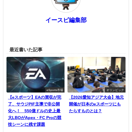
イースピ編集部
最近書いた記事
eSports市場
オリンピック
【eスポーツ】EAの買収が完
【2026愛知アジア大会】地元
了、サウジPIF主導で非公開
開催が日本のeスポーツにも
化へ！ 550億ドルの史上最
たらすものとは？
大LBOがApex・FC Proの競
技シーンに残す課題