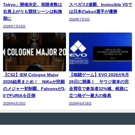
Tokyo」開催決定、視聴者数は
スベガス2連覇、Invincible VSで
右肩上がりも競技シーンは転換
は日本のakuri選手が優勝
期に
2026年7月2日
2026年7月23日
【CS2】IEM Cologne Major
【格闘ゲーム】EVO 2026が6月
2026結果まとめ！ NiKoが悲願
26日に開幕！ サウジ資本の完
のメジャー初制覇、Falconsが3-
全買収で参加者32%減、岐路に
0でFURIAを圧倒
立つ格ゲー最大の祭典
2026年6月25日
2026年6月18日