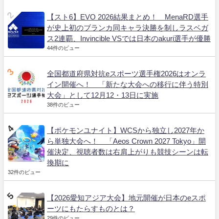
【スト6】EVO 2026結果まとめ！ MenaRD選手
が史上初のブランカ同キャラ決勝を制しラスベガ
ス2連覇、Invincible VSでは日本のakuri選手が優勝
44件のビュー
全国都道府県対抗eスポーツ選手権2026はオンラ
イン開催へ！ 「新たな大会への移行に伴う特別
大会」として12月12・13日に実施
38件のビュー
【ポケモンユナイト】WCSから独立し2027年か
ら単独大会へ！ 「Aeos Crown 2027 Tokyo」開
催決定、視聴者数は右肩上がりも競技シーンは転
換期に
32件のビュー
【2026愛知アジア大会】地元開催が日本のeスポ
ーツにもたらすものとは？
29件のビュー