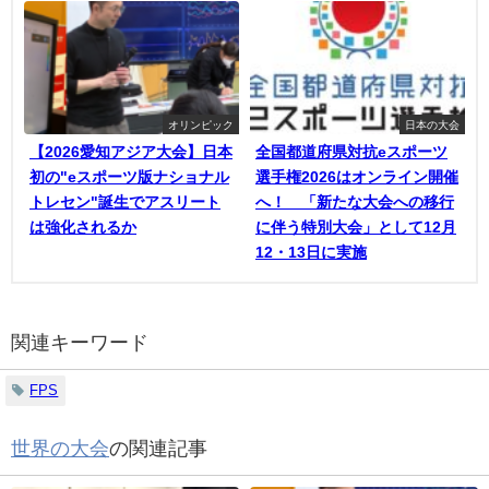
オリンピック
日本の大会
【2026愛知アジア大会】日本
全国都道府県対抗eスポーツ
初の"eスポーツ版ナショナル
選手権2026はオンライン開催
トレセン"誕生でアスリート
へ！ 「新たな大会への移行
は強化されるか
に伴う特別大会」として12月
12・13日に実施
関連キーワード
FPS
世界の大会
の関連記事