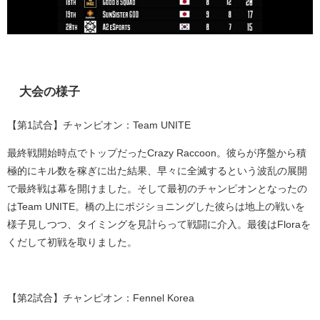
大会の様子
【第
1
試合】チャンピオン：
Team UNITE
最終戦開始時点でトップだった
Crazy Raccoon
。彼らが序盤から積
極的にキル数を稼ぎに出た結果、早々に全滅するという波乱の展開
で最終戦は幕を開けました。そして最初のチャンピオンとなったの
は
Team UNITE
。橋の上にポジショニングした彼らは地上の戦いを
様子見しつつ、タイミングを見計らって戦闘に介入。最後は
Flora
を
くだして初戦を取りました。
【第
2
試合】チャンピオン：
Fennel Korea