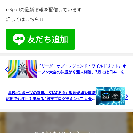
eSportの最新情報を配信しています！
詳しくはこちら↓↓
『リーグ・オブ・レジェンド：ワイルドリフト』オ
ープン大会の決勝が今週末開催。7月には日本一を決
める国内大会も
高校eスポーツの祭典「STAGE:0」教育現場や就職
活動でも注目を集める“競技プログラミング” 大会を
実施