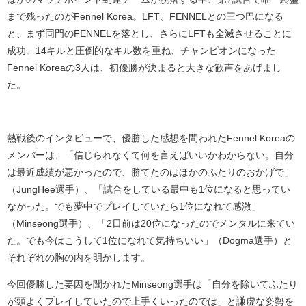
まで残ったのが
Fennel Korea
。
LFT
、
FENNEL
との三つ巴になる
と、まず同門の
FENNEL
を落とし、さらに
LFT
も全滅させることに
成功。
14
キルと圧倒的なキル数を重ね、チャンピオンになった
Fennel Korea
の
3
人は、初優勝が決まると大きな歓声をあげまし
た。
熱戦後のインタビューで、優勝した感想を問われた
Fennel Korea
の
メンバーは、「信じられなくて何を言えばいいかわからない。自分
は最近成績が悪かったので、勝てたのはほかのふたりのおかげで」
（
JungHee
選手）、「試合をしている最中も
1
位になると思ってい
なかった。でも夢中でプレイしていたら
1
位になれて感激」
（
Minseong
選手）、「
2
日前は
20
位になったのでメンタルに来てい
た。でも今はこうして
1
位になれて気持ちいい」（
Dogma
選手）と
それぞれの胸の内を明かします。
今回優勝した要因を聞かれた
Minseong
選手は「自分を除いてふたり
が頭よくプレイしていたので上手くいったのでは」と謙虚な姿勢を