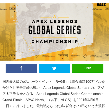
LINE
国内最大級の
e
スポーツイベント「
RAGE
」は賞金総額
100
万ドルを
かけた世界最高峰の戦い「
Apex Legends Global Series
」の北アジ
ア太平洋大会となる「
Apex Legends Global Series Championship
Grand Finals - APAC North
」（以下、
ALGS
）を
2021
年
6
月
6
日
（日）に行いました。最終戦となった第
7
試合は
7
つ巴という大混戦