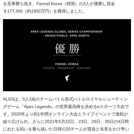
を見事勝ち抜き、
Fennel Korea
（韓国）の
3
人が優勝し賞金
＄
177,300
（約
1900
万円）を獲得しました。
ALGSは、
3
人
1
組のチームバトル形式バトルロイヤルシューティン
グゲーム『
Apex Legends』
の世界最高峰を決める
e
スポーツ大会で
す。
2020
年より約
1
年間オンライン大会とライブイベントで激戦が
繰り広げられ、さらに
2021
年
5
月
22
日、
23
日、
29
日、
30
日の
4
日間
にわたる戦いを勝ち抜いた日韓の
20
チームが賞金と名誉をかけ争い