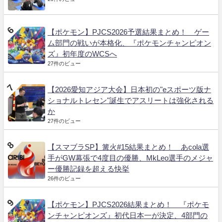
【ポケモン】PJCS2026予選結果まとめ！ ゲー
ム部門の戦いが本格化、『ポケモンチャンピオン
ズ』初年度のWCSへ
27件のビュー
【2026愛知アジア大会】日本初の"eスポーツ版ナ
ショナルトレセン"誕生でアスリートは強化される
か
27件のビュー
【スマブラSP】篝火#15結果まとめ！ あcola選
手がGW幕張で4度目の優勝、MkLeo選手のメジャ
ー優勝記録を超える快挙
26件のビュー
【ポケモン】PJCS2026結果まとめ！ 『ポケモ
ンチャンピオンズ』初代日本一が決定、4部門の