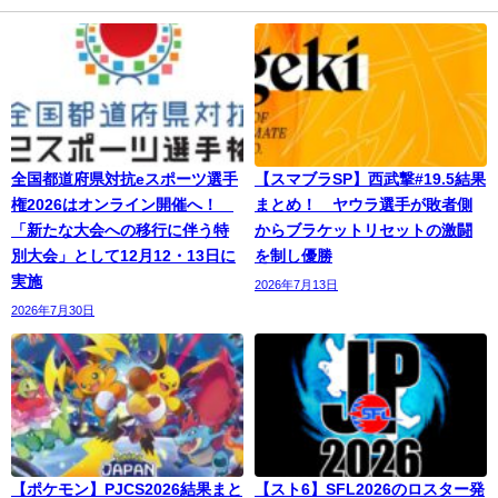
全国都道府県対抗eスポーツ選手
【スマブラSP】西武撃#19.5結果
権2026はオンライン開催へ！
まとめ！ ヤウラ選手が敗者側
「新たな大会への移行に伴う特
からブラケットリセットの激闘
別大会」として12月12・13日に
を制し優勝
実施
2026年7月13日
2026年7月30日
【ポケモン】PJCS2026結果まと
【スト6】SFL2026のロスター発