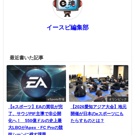
イースピ編集部
最近書いた記事
eSports市場
オリンピック
【eスポーツ】EAの買収が完
【2026愛知アジア大会】地元
了、サウジPIF主導で非公開
開催が日本のeスポーツにも
化へ！ 550億ドルの史上最
たらすものとは？
大LBOがApex・FC Proの競
技シーンに残す課題