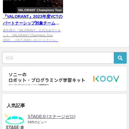
VALORANT Champions Tour
『VALORANT』2023年度VCTの
パートナーシップ対象チームが
発表。落選チームは具体的にど
来年度の『VALORANT』公式大会サーキ
ット「VALORANT Champions Tour
うなるのか？ 来年度フォーマ
2023」（VCT 2023）のパートナーシ...
ットを解説
人気記事
STAGE:0 (ステージゼロ)
54件のビュー