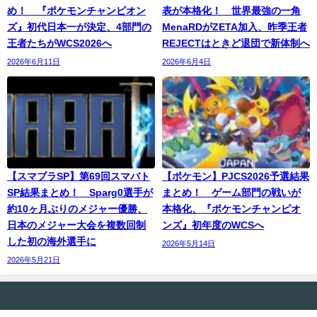
め！ 『ポケモンチャンピオン
表が本格化！ 世界最強の一角
ズ』初代日本一が決定、4部門の
MenaRDがZETA加入、昨季王者
王者たちがWCS2026へ
REJECTはときど退団で新体制へ
2026年6月11日
2026年6月4日
【スマブラSP】第69回スマバト
【ポケモン】PJCS2026予選結果
SP結果まとめ！ Sparg0選手が
まとめ！ ゲーム部門の戦いが
約10ヶ月ぶりのメジャー優勝、
本格化、『ポケモンチャンピオ
日本のメジャー大会を複数回制
ンズ』初年度のWCSへ
した初の海外選手に
2026年5月14日
2026年5月21日