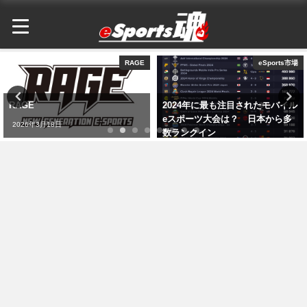
eSports市場
オリンピック
2024年に最も注目されたモバイル
【2026愛知アジア大会】日本初
eスポーツ大会は？ 日本から多
の"eスポーツ版ナショナルトレセ
数ランクイン
ン"誕生でアスリートは強化され
るか
2026年3月19日
2026年8月4日