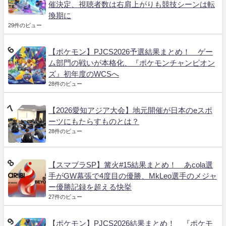
催決定、視聴者数は右肩上がりも競技シーンは転
換期に
29件のビュー
【ポケモン】PJCS2026予選結果まとめ！ ゲー
ム部門の戦いが本格化、『ポケモンチャンピオン
ズ』初年度のWCSへ
28件のビュー
【2026愛知アジア大会】地元開催が日本のeスポ
ーツにもたらすものとは？
28件のビュー
【スマブラSP】篝火#15結果まとめ！ あcola選
手がGW幕張で4度目の優勝、MkLeo選手のメジャ
ー優勝記録を超える快挙
27件のビュー
【ポケモン】PJCS2026結果まとめ！ 『ポケモ