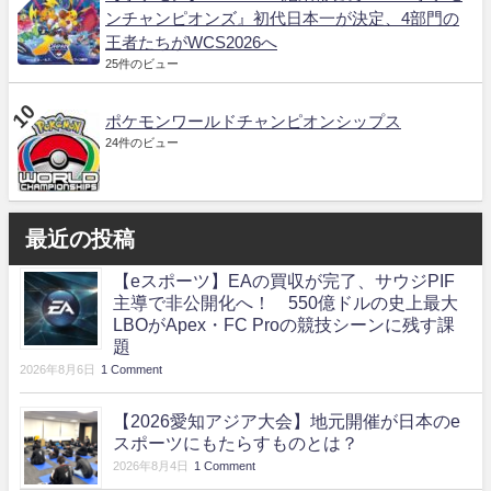
ンチャンピオンズ』初代日本一が決定、4部門の
王者たちがWCS2026へ
25件のビュー
ポケモンワールドチャンピオンシップス
24件のビュー
最近の投稿
【eスポーツ】EAの買収が完了、サウジPIF
主導で非公開化へ！ 550億ドルの史上最大
LBOがApex・FC Proの競技シーンに残す課
題
2026年8月6日
1 Comment
【2026愛知アジア大会】地元開催が日本のe
スポーツにもたらすものとは？
2026年8月4日
1 Comment