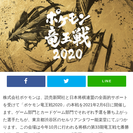
LINE
株式会社ポケモンは、読売新聞社と日本将棋連盟の全面的サポート
を受けて「ポケモン竜王戦
2020
」の本戦を
2021
年
2
月
6
日に開催し
ます。ゲーム部門とカードゲーム部門でそれぞれ予選を勝ち上がっ
た選手たちが、東京都渋谷区のセルリアンタワー能楽堂にてぶつか
ります。この会場は今年
10
月に行われる将棋の第
33
期竜王戦七番勝