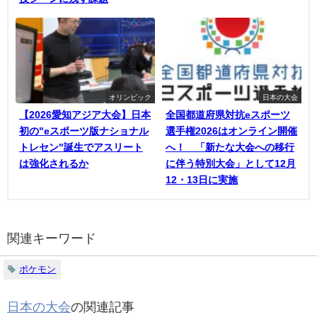
オリンピック
日本の大会
【2026愛知アジア大会】日本
全国都道府県対抗eスポーツ
初の"eスポーツ版ナショナル
選手権2026はオンライン開催
トレセン"誕生でアスリート
へ！ 「新たな大会への移行
は強化されるか
に伴う特別大会」として12月
12・13日に実施
関連キーワード
ポケモン
日本の大会
の関連記事