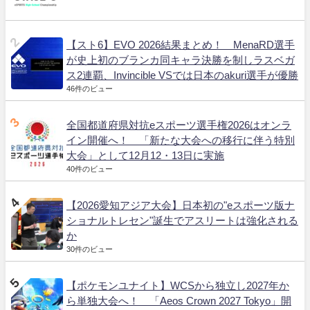
【スト6】EVO 2026結果まとめ！ MenaRD選手
が史上初のブランカ同キャラ決勝を制しラスベガ
ス2連覇、Invincible VSでは日本のakuri選手が優勝
46件のビュー
全国都道府県対抗eスポーツ選手権2026はオンラ
イン開催へ！ 「新たな大会への移行に伴う特別
大会」として12月12・13日に実施
40件のビュー
【2026愛知アジア大会】日本初の"eスポーツ版ナ
ショナルトレセン"誕生でアスリートは強化される
か
30件のビュー
【ポケモンユナイト】WCSから独立し2027年か
ら単独大会へ！ 「Aeos Crown 2027 Tokyo」開