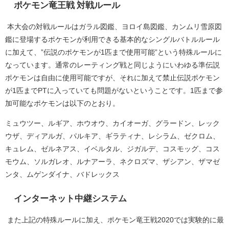
ポケモン竜王戦 対戦ルール
本大会の対戦ルールはガラル図鑑、ヨロイ島図鑑、カンムリ雪原図
鑑に登場するポケモンが利用できる基本的なシングルバトルルール
に加えて、
”
伝説のポケモンが
1
匹まで使用可能
”
という特殊ルールに
なっています。通常のレーティング戦と同じようにいわゆる準伝説
ポケモンは自由に使用可能ですが、それに加えて禁止伝説ポケモン
が
1
匹まで
PT
に入っていても問題がないということです。
1
匹まで参
加可能なポケモンは以下のとおり。
ミュウツー、ルギア、ホウオウ、カイオーガ、グラードン、レック
ウザ、ディアルガ、パルキア、ギラティナ、レシラム、ゼクロム、
キュレム、ゼルネアス、イベルタル、ジガルデ、コスモッグ、コス
モウム、ソルガレオ、ルナアーラ、ネクロズマ、ザシアン、ザマゼ
ンタ、ムゲンダイナ、バドレックス
インターネット中継システム
また上記の特殊ルールに加え、ポケモン竜王戦
2020
では実験的に最