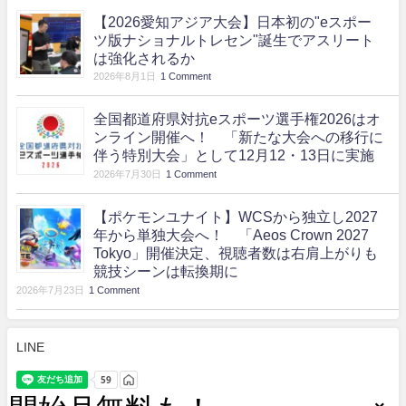
【2026愛知アジア大会】日本初の"eスポー
ツ版ナショナルトレセン"誕生でアスリート
は強化されるか
2026年8月1日
1 Comment
全国都道府県対抗eスポーツ選手権2026はオ
ンライン開催へ！ 「新たな大会への移行に
伴う特別大会」として12月12・13日に実施
2026年7月30日
1 Comment
【ポケモンユナイト】WCSから独立し2027
年から単独大会へ！ 「Aeos Crown 2027
Tokyo」開催決定、視聴者数は右肩上がりも
競技シーンは転換期に
2026年7月23日
1 Comment
LINE