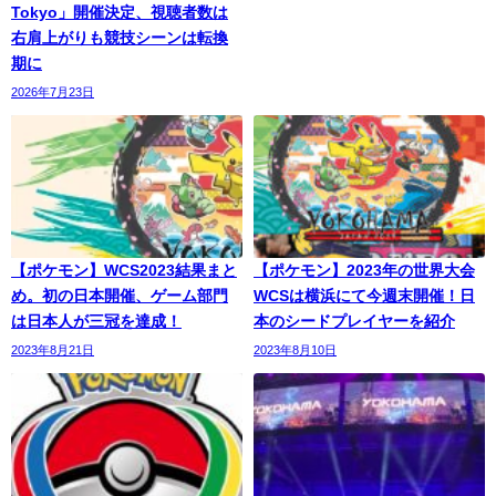
Tokyo」開催決定、視聴者数は
右肩上がりも競技シーンは転換
期に
2026年7月23日
【ポケモン】WCS2023結果まと
【ポケモン】2023年の世界大会
め。初の日本開催、ゲーム部門
WCSは横浜にて今週末開催！日
は日本人が三冠を達成！
本のシードプレイヤーを紹介
2023年8月21日
2023年8月10日