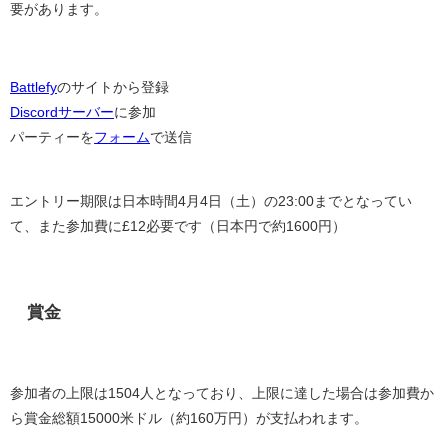
要があります。
Battlefy
のサイトから登録
Discordサーバー
に参加
パーティーを
フォーム
で送信
エントリー期限は日本時間
4
月
4
日（土）の
23:00
までとなってい
て、また参加費に
£12
必要です（日本円で約
1600
円）
賞金
参加者の上限は
1504
人となっており、上限に達した場合は参加費か
ら賞金総額
15000
米ドル（約
160
万円）が支払われます。