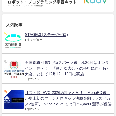
人気記事
STAGE:0 (ステージゼロ)
57件のビュー
全国都道府県対抗eスポーツ選手権2026はオンラ
イン開催へ！ 「新たな大会への移行に伴う特別
大会」として12月12・13日に実施
51件のビュー
【スト6】EVO 2026結果まとめ！ MenaRD選手
が史上初のブランカ同キャラ決勝を制しラスベガ
ス2連覇、Invincible VSでは日本のakuri選手が優勝
47件のビュー