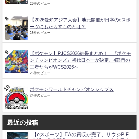
28件のビュー
【2026愛知アジア大会】地元開催が日本のeスポ
ーツにもたらすものとは？
28件のビュー
【ポケモン】PJCS2026結果まとめ！ 『ポケモ
ンチャンピオンズ』初代日本一が決定、4部門の
王者たちがWCS2026へ
26件のビュー
ポケモンワールドチャンピオンシップス
24件のビュー
最近の投稿
【eスポーツ】EAの買収が完了、サウジPIF