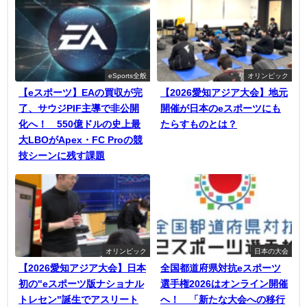
eSports全般
オリンピック
【eスポーツ】EAの買収が完
【2026愛知アジア大会】地元
了、サウジPIF主導で非公開
開催が日本のeスポーツにも
化へ！ 550億ドルの史上最
たらすものとは？
大LBOがApex・FC Proの競
技シーンに残す課題
オリンピック
日本の大会
【2026愛知アジア大会】日本
全国都道府県対抗eスポーツ
初の"eスポーツ版ナショナル
選手権2026はオンライン開催
トレセン"誕生でアスリート
へ！ 「新たな大会への移行