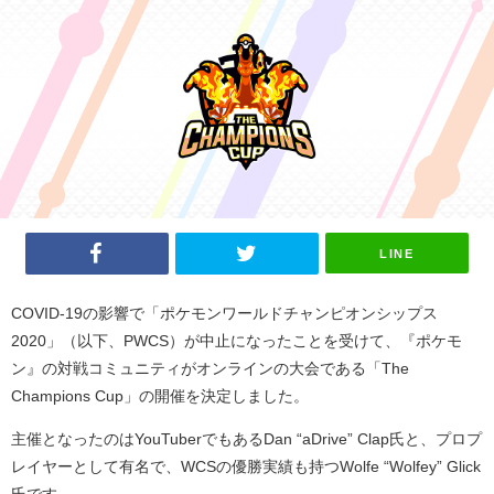
LINE
COVID-19
の影響で「ポケモンワールドチャンピオンシップス
2020
」（以下、
PWCS
）が中止になったことを受けて、『ポケモ
ン』の対戦コミュニティがオンラインの大会である「
The
Champions Cup
」の開催を決定しました。
主催となったのは
YouTuber
でもある
Dan “aDrive” Clap
氏と、プロプ
レイヤーとして有名で、
WCS
の優勝実績も持つ
Wolfe “Wolfey” Glick