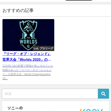
おすすめの記事
LoL プロリーグ
『リーグ・オブ・レジェンド』
世界大会「Worlds 2020」のグ
ループ抽選結果まとめ
COVID-19の影響で開催が危ぶまれていた
時期もあった『リーグ・オブ・レジェン
ド』の世界大会「World Championships
20...