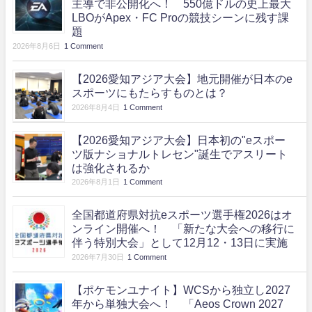
主導で非公開化へ！ 550億ドルの史上最大
LBOがApex・FC Proの競技シーンに残す課
題
2026年8月6日
1 Comment
【2026愛知アジア大会】地元開催が日本のe
スポーツにもたらすものとは？
2026年8月4日
1 Comment
【2026愛知アジア大会】日本初の"eスポー
ツ版ナショナルトレセン"誕生でアスリート
は強化されるか
2026年8月1日
1 Comment
全国都道府県対抗eスポーツ選手権2026はオ
ンライン開催へ！ 「新たな大会への移行に
伴う特別大会」として12月12・13日に実施
2026年7月30日
1 Comment
【ポケモンユナイト】WCSから独立し2027
年から単独大会へ！ 「Aeos Crown 2027