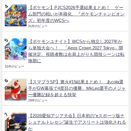
【ポケモン】PJCS2026予選結果まとめ！ ゲー
ム部門の戦いが本格化、『ポケモンチャンピオン
ズ』初年度のWCSへ
31件のビュー
【ポケモンユナイト】WCSから独立し2027年か
ら単独大会へ！ 「Aeos Crown 2027 Tokyo」開
催決定、視聴者数は右肩上がりも競技シーンは転
換期に
31件のビュー
【スマブラSP】篝火#15結果まとめ！ あcola選
手がGW幕張で4度目の優勝、MkLeo選手のメジャ
ー優勝記録を超える快挙
29件のビュー
【2026愛知アジア大会】日本初の"eスポーツ版ナ
ショナルトレセン"誕生でアスリートは強化される
か