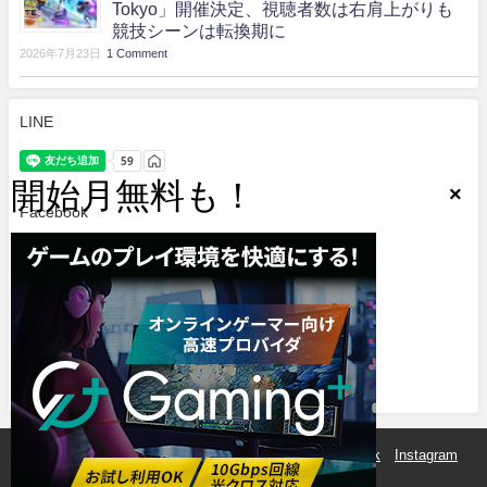
Tokyo」開催決定、視聴者数は右肩上がりも
競技シーンは転換期に
2026年7月23日
1 Comment
LINE
Facebook
.
Twitter
Tweets by e_sports_spirit
eSports魂とは？
運営会社
サイトマップ
Facebook
Instagram
Twitter
LINE