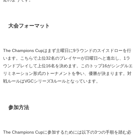
大会フォーマット
The Champions Cup
はまず土曜日に
9
ラウンドのスイスドローを行
います。こちらで上位
32
名のプレイヤーが日曜日へと進出し、
1
ラ
ウンドプレイして上位
16
名を決めます。このトップ
16
がシングルエ
リミネーション形式のトーナメントを争い、優勝が決まります。対
戦ルールは
VGC
シリーズ
3
ルールとなっています。
参加方法
The Champions Cup
に参加するためには以下の
3
つの手順を踏む必