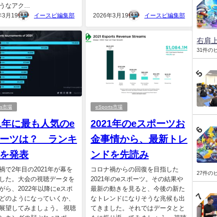
うなアク...
年3月19日
イースピ編集部
2026年3月19日
イースピ編集部
右肩
31件の
rts市場
eSports市場
21年に最も人気のe
2021年のeスポーツお
ーツは？ ランキ
金事情から、最新トレ
を発表
ンドを先読み
禍で2年目の2021年が幕を
コロナ禍からの回復を目指した
27件の
した。大会の視聴データを
2021年のeスポーツ。その結果や
がら、2022年以降にeスポ
最新の動きを見ると、今後の新た
どのようになっていくか、
なトレンドになりそうな兆候も出
展望してみましょう。 視聴
てきました。それではデータとと