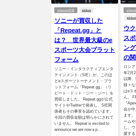
eSports市場
pickup
eSpo
pickup
ソニーが買収した
ウク
「Repeat.gg」と
スポ
は？ 世界最大級のe
ング
スポーツ大会プラット
の関
フォーム
ロシア
ソニー・インタラクティブエンタ
年2月
テインメント（SIE）が、このほ
以降、
どeスポーツトーナメント・プラ
様々な
ットフォーム「Repeat.gg」（リ
はeス
ピート・ドット・ジー・ジー）を
ん。 F
買収しました。 Repeat.ggが公式
『Ape
サイトやTwitterで発表し、SIE関
会が中
係者もその事実を認めています。
ます。
今回の買収金額は明らかにされて
ームや
いません。 Repeat is excited to
し、ウ
announce we are now a p...
援する