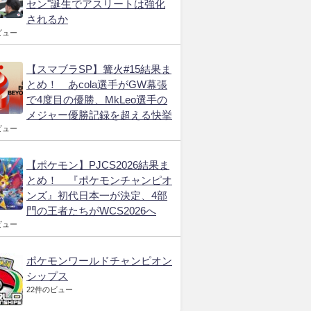
セン"誕生でアスリートは強化
されるか
ビュー
【スマブラSP】篝火#15結果ま
とめ！ あcola選手がGW幕張
で4度目の優勝、MkLeo選手の
メジャー優勝記録を超える快挙
ビュー
【ポケモン】PJCS2026結果ま
とめ！ 『ポケモンチャンピオ
ンズ』初代日本一が決定、4部
門の王者たちがWCS2026へ
ビュー
ポケモンワールドチャンピオン
シップス
22件のビュー