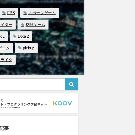
FPS
スポーツゲーム
ァイター
格闘ゲーム
LoL
Dota 2
ゲーム
pickup
トライク
記事