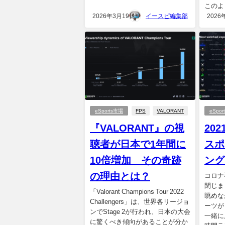
このよ
2026年3月19日
イースピ編集部
2026
eSports市場
FPS
VALORANT
eSpo
『VALORANT』の視
20
聴者が日本で1年間に
スポ
10倍増加 その奇跡
ング
の理由とは？
コロナ
閉じま
「Valorant Champions Tour 2022
眺めな
Challengers」は、世界各リージョ
ーツが
ンでStage 2が行われ、日本の大会
一緒に
に驚くべき傾向があることが分か