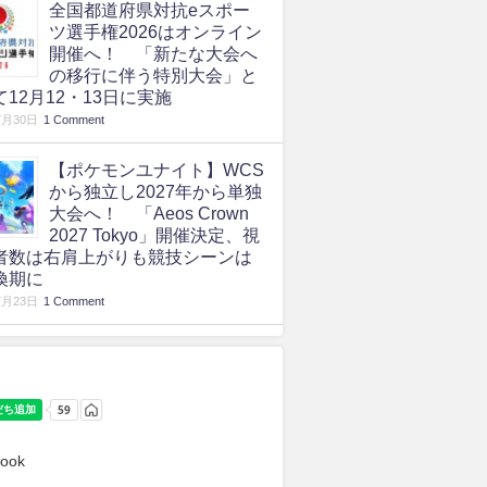
全国都道府県対抗eスポー
ツ選手権2026はオンライン
開催へ！ 「新たな大会へ
の移行に伴う特別大会」と
て12月12・13日に実施
7月30日
1 Comment
【ポケモンユナイト】WCS
から独立し2027年から単独
大会へ！ 「Aeos Crown
2027 Tokyo」開催決定、視
者数は右肩上がりも競技シーンは
換期に
7月23日
1 Comment
ook