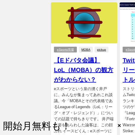
eSports市場
MOBA
pickup
eSpo
【Eドバタ会議】
Tw
LoL（MOBA）の観方
リー
がわからない？
トル
eスポーツという泉の湧く井戸
ストリ
に、みんなが集まってあれこれ談
ムTw
議。今「MOBAとその代表格であ
ランキ
るLeague of Legends（LoL：リー
ツのゲ
グ・オブ・レジェンド）」につい
『Leag
ての話題で持ちきりです。 井戸端
『Fortn
に姿をあらわした論客は、この顔
Warzo
ぶれ イースピくん：eスポーツに
Strike