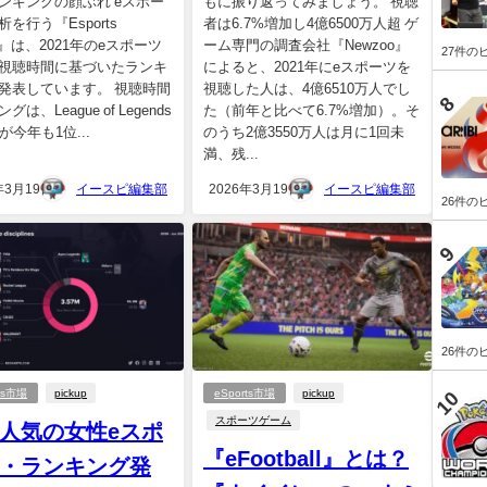
ンキングの顔ぶれ eスポー
もに振り返ってみましょう。 視聴
を行う『Esports
者は6.7%増加し4億6500万人超 ゲ
ts』は、2021年のeスポーツ
ーム専門の調査会社『Newzoo』
27件の
視聴時間に基づいたランキ
によると、2021年にeスポーツを
発表しています。 視聴時間
視聴した人は、4億6510万人でし
グは、League of Legends
た（前年と比べて6.7%増加）。そ
dsが今年も1位...
のうち2億3550万人は月に1回未
満、残...
年3月19日
イースピ編集部
2026年3月19日
イースピ編集部
26件の
26件の
rts市場
pickup
eSports市場
pickup
スポーツゲーム
人気の女性eスポ
『eFootball』とは？
・ランキング発