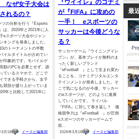
『ウイイレ』のコナミ
 なぜ女子大会は
最
が『FIFA』に攻めの
されるの？
一手！ eスポーツの
ーツの分析を行う『Esports
ts』は、2020年と2021年に人
サッカーは今後どうな
子eスポーツ大会やジャン
る？
ンキングを発表しました。
P
10のトーナメントの半数
サッカーゲーム『ウイニングイレ
バイルタイトルが占めてい
2026年
ブン』が、基本プレイが無料のま
が印象的です。モバイルゲ
ったく新しいブランド
高額のPCを必要とせず、誰
『eFootball™』として生まれ変わ
っているスマホで、どこで
ることを、コナミデジタルエンタ
イできる手軽さから、女子
テインメントが発表しました。そ
も競技が盛り上がっていま
こで気になるのが今後、サッカー
020年と比較して2021年に
のeスポーツが、どのように進展
していくかです。 ライバル
『FIFA』に対して巻き返し？ 価
格競争力は『eFootball™』が圧倒
eスポーツのサッカーゲームで
双...
2026年
年3月18日
イースピ編集部
2026年3月18日
イースピ編集部