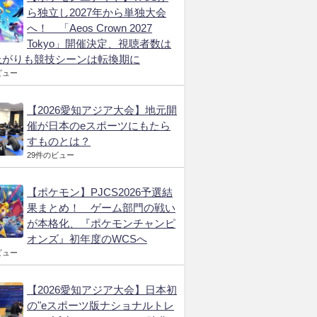
ら独立し2027年から単独大会
へ！ 「Aeos Crown 2027
Tokyo」開催決定、視聴者数は
上がりも競技シーンは転換期に
ビュー
【2026愛知アジア大会】地元開
催が日本のeスポーツにもたら
すものとは？
29件のビュー
【ポケモン】PJCS2026予選結
果まとめ！ ゲーム部門の戦い
が本格化、『ポケモンチャンピ
オンズ』初年度のWCSへ
ビュー
【2026愛知アジア大会】日本初
の"eスポーツ版ナショナルトレ