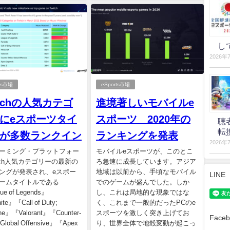
し
2026年
rts市場
eSports市場
itchの人気カテゴ
進境著しいモバイルe
にeスポーツタイ
スポーツ 2020年の
聴
転
が多数ランクイン
ランキングを発表
2026年
ーミング・プラットフォー
モバイルeスポーツが、このとこ
itch人気カテゴリーの最新の
ろ急速に成長しています。アジア
ングが発表され、eスポー
地域は以前から、手頃なモバイル
LINE
ームタイトルである
でのゲームが盛んでした。しか
ue of Legends』
し、これは局地的な現象ではな
ite』『Call of Duty;
く、これまで一般的だったPCのe
ne』『Valorant』『Counter-
スポーツを激しく突き上げてお
Faceb
: Global Offensive』『Apex
り、世界全体で地殻変動が起こっ