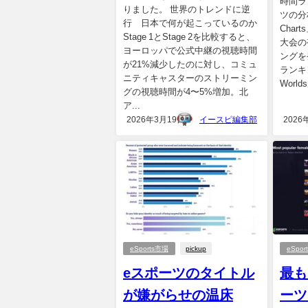
時間ラ
りました。 世界のトレンドに逆
ツの分析
行 日本で何が起こっているのか
Char
Stage 1とStage 2を比較すると、
大会の
ヨーロッパで公式中継の視聴時間
ングを
が21%減少したのに対し、コミュ
ランキン
ニティキャスターのストリーミン
Worl
グの視聴時間が4〜5%増加。北
ア...
2026年3月19日
イースピ編集部
2026
eSports市場
pickup
eSpo
eスポーツのタイトル
最も
が嫌がらせの温床
ーツ