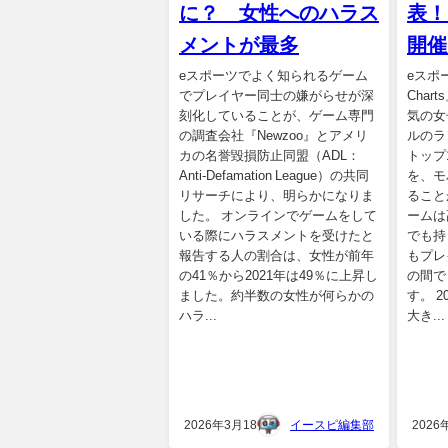
に？ 女性へのハラス
表！
メントが最多
開催
eスポーツでよく知られるゲーム
eスポ
でプレイヤー同士の嫌がらせが深
Char
刻化していることが、ゲーム専門
気の女
の調査会社『Newzoo』とアメリ
ルのラ
カの名誉毀損防止同盟（ADL：
トップ
Anti-Defamation League）の共同
を、モ
リサーチにより、明らかになりま
ること
した。 オンラインでゲームをして
ームは
いる際にハラスメントを受けたと
でも持
報告する人の割合は、女性が前年
もプレ
の41％から2021年は49％に上昇し
の間で
ました。約半数の女性が何らかの
す。 2
ハラ...
大き...
2026年3月18日
イースピ編集部
2026