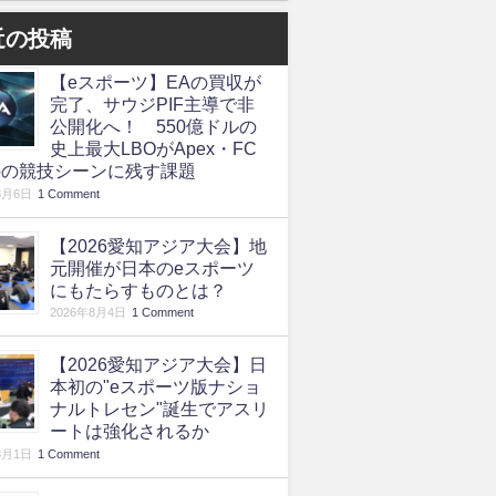
近の投稿
【eスポーツ】EAの買収が
完了、サウジPIF主導で非
公開化へ！ 550億ドルの
史上最大LBOがApex・FC
roの競技シーンに残す課題
8月6日
1 Comment
【2026愛知アジア大会】地
元開催が日本のeスポーツ
にもたらすものとは？
2026年8月4日
1 Comment
【2026愛知アジア大会】日
本初の"eスポーツ版ナショ
ナルトレセン"誕生でアスリ
ートは強化されるか
8月1日
1 Comment