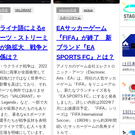
rts市場
VALORANT
eSports市場
pickup
スポーツゲーム
ライナ語によるe
EAサッカーゲーム
ーツ・ストリーミ
『FIFA』が終了 新
が急拡大 戦争と
ブランド『EA
係は？
SPORTS FC』とは？
は日本
・ウクライナ戦争は、2022
アメリカのゲーム会社エレクトロ
44件の
24日に両軍が全面衝突して
ニック・アーツ（Electronic
戦地だけではなく世界中に
Arts：EA）は、同社の人気サッカ
影響を及ぼしており、それ
ーゲーム『FIFA』をリニューアル
ポーツも例外ではありませ
し、新たなフランチャイズ名を
PSの『VALORANT』や
『EA SPORTS FC』にすると発表
x Legends』など、一部で大
しました。詳しい内容は2022年7
止や延期されたものもあり
月にお披露目予定。 『FIFA』シリ
13日
 また、著名なeスポーツチ
ーズは『FIFA International
37件の
選手たちが戦争反対を表明
Soccer』（1993年）から約30年間
クライナで苦しむ人々を支
続いたサッカーゲームの長寿タイ
立場を明確にしています。
トルで...