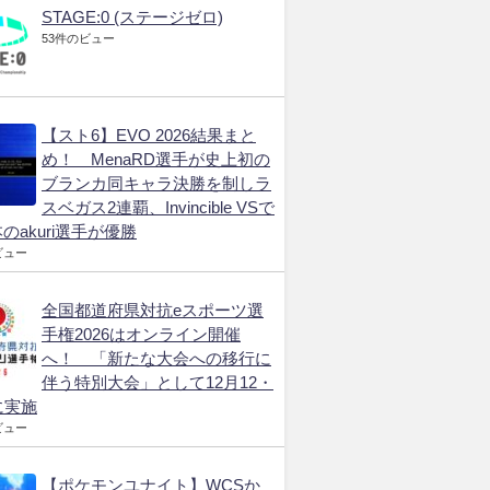
STAGE:0 (ステージゼロ)
53件のビュー
【スト6】EVO 2026結果まと
め！ MenaRD選手が史上初の
ブランカ同キャラ決勝を制しラ
スベガス2連覇、Invincible VSで
のakuri選手が優勝
ビュー
全国都道府県対抗eスポーツ選
手権2026はオンライン開催
へ！ 「新たな大会への移行に
伴う特別大会」として12月12・
に実施
ビュー
【ポケモンユナイト】WCSか