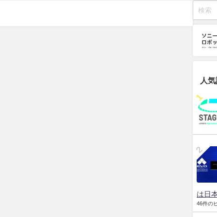
人気
は日本
46件の