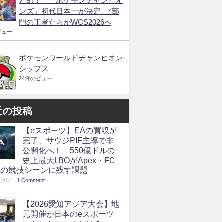
とめ！ 『ポケモンチャンピオ
ンズ』初代日本一が決定、4部
門の王者たちがWCS2026へ
ビュー
ポケモンワールドチャンピオン
シップス
24件のビュー
近の投稿
【eスポーツ】EAの買収が
完了、サウジPIF主導で非
公開化へ！ 550億ドルの
史上最大LBOがApex・FC
roの競技シーンに残す課題
8月6日
1 Comment
【2026愛知アジア大会】地
元開催が日本のeスポーツ