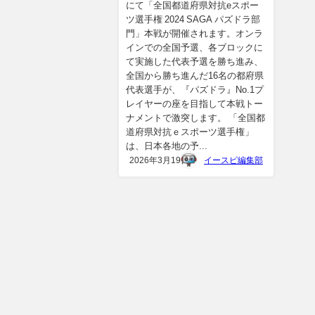
にて「全国都道府県対抗eスポー
ツ選手権 2024 SAGA パズドラ部
門」本戦が開催されます。オンラ
インでの全国予選、各ブロックに
て実施した代表予選を勝ち進み、
全国から勝ち進んだ16名の都府県
代表選手が、『パズドラ』No.1プ
レイヤーの座を目指して本戦トー
ナメントで激突します。 「全国都
道府県対抗ｅスポーツ選手権」
は、日本各地の予...
2026年3月19日
イースピ編集部