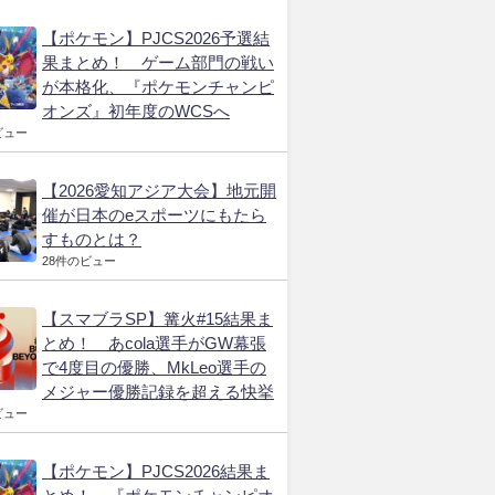
【ポケモン】PJCS2026予選結
果まとめ！ ゲーム部門の戦い
が本格化、『ポケモンチャンピ
オンズ』初年度のWCSへ
ビュー
【2026愛知アジア大会】地元開
催が日本のeスポーツにもたら
すものとは？
28件のビュー
【スマブラSP】篝火#15結果ま
とめ！ あcola選手がGW幕張
で4度目の優勝、MkLeo選手の
メジャー優勝記録を超える快挙
ビュー
【ポケモン】PJCS2026結果ま