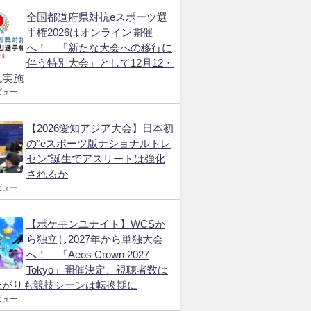
全国都道府県対抗eスポーツ選
手権2026はオンライン開催
へ！ 「新たな大会への移行に
伴う特別大会」として12月12・
に実施
ビュー
【2026愛知アジア大会】日本初
の"eスポーツ版ナショナルトレ
セン"誕生でアスリートは強化
されるか
ビュー
【ポケモンユナイト】WCSか
ら独立し2027年から単独大会
へ！ 「Aeos Crown 2027
Tokyo」開催決定、視聴者数は
上がりも競技シーンは転換期に
ビュー