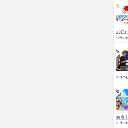
13日
40件の
30件の
右肩
29件の