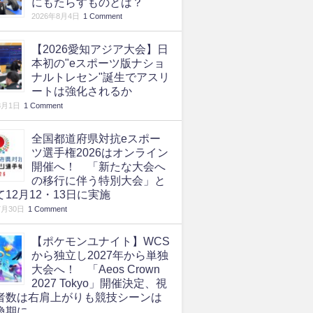
にもたらすものとは？
2026年8月4日
1 Comment
【2026愛知アジア大会】日
本初の"eスポーツ版ナショ
ナルトレセン"誕生でアスリ
ートは強化されるか
8月1日
1 Comment
全国都道府県対抗eスポー
ツ選手権2026はオンライン
開催へ！ 「新たな大会へ
の移行に伴う特別大会」と
て12月12・13日に実施
7月30日
1 Comment
【ポケモンユナイト】WCS
から独立し2027年から単独
大会へ！ 「Aeos Crown
2027 Tokyo」開催決定、視
者数は右肩上がりも競技シーンは
換期に