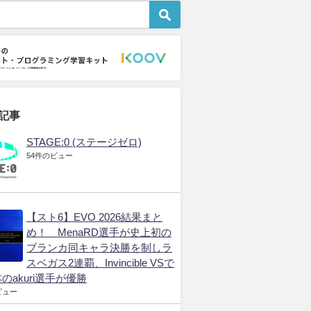
記事
STAGE:0 (ステージゼロ)
54件のビュー
【スト6】EVO 2026結果まと
め！ MenaRD選手が史上初の
ブランカ同キャラ決勝を制しラ
スベガス2連覇、Invincible VSで
のakuri選手が優勝
ビュー